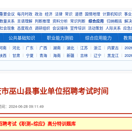
重要会议
每月时政
政治
经济
法律
常识
道德
国情地理
计算机知识
事业
数量关系
言语理解
判断推理
资料分析
常识判断
综合应用
归纳概括
解决
社会现象
态度观点
调研组织
会议接待
宣传培训
活动策划
人际关系
应急
公共基础知识
职业能力测验
综合应用能力
教
河南
河北
广东
广西
湖南
湖北
江苏
浙江
内蒙古
20
陕西
甘肃
宁夏
青海
海南
新疆
吉林
辽宁
黑龙江
20
重庆市巫山县事业单位招聘考试时间
：2024-06-28 09:11:49
位招聘考试《职测+综应》高分特训题库