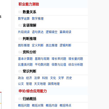
职业能力测验
数量关系
01
4
数学运算
数字推理
言语理解
02
片段阅读
语句表达
逻辑填空
篇章阅读
判断推理
03
图形推理
定义判断
类比推理
逻辑判断
资料分析
04
基本计算题
基期与现期
增长率问题
增长量问题
比重类问题
平均数问题
倍数与比值
综合分析题
常识判断
05
政治
经济
法律
科技
文化
文学
历史
公文
管理
天文地理
国情地理
申论/综合应用能力
归纳概括
01
概括问题
概括对策
概括内容
概括特点