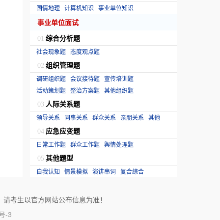
国情地理
计算机知识
事业单位知识
事业单位面试
综合分析题
01
社会现象题
态度观点题
组织管理题
02
调研组织题
会议接待题
宣传培训题
活动策划题
整治方案题
其他组织题
人际关系题
03
领导关系
同事关系
群众关系
亲朋关系
其他
应急应变题
04
日常工作题
群众工作题
舆情处理题
其他题型
05
自我认知
情景模拟
演讲串词
复合综合
！请考生以官方网站公布信息为准！
号-3