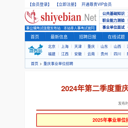
【会员登录】
【立即注册】
开通尊贵VIP会员
公共基础知识
职业能力测验
事业单位面试
首页
最新信息
招聘日报
在线试题
北京
上海
天津
重庆
山东
山西
福建
江西
安徽
云南
贵州
四川
首页
>
重庆事业单位招聘
2024年第二季度
发布时间
2025年事业单