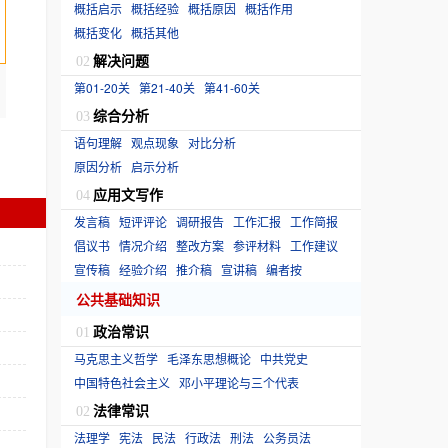
概括启示
概括经验
概括原因
概括作用
概括变化
概括其他
解决问题
02
第01-20关
第21-40关
第41-60关
综合分析
03
语句理解
观点现象
对比分析
原因分析
启示分析
应用文写作
04
发言稿
短评评论
调研报告
工作汇报
工作简报
倡议书
情况介绍
整改方案
参评材料
工作建议
宣传稿
经验介绍
推介稿
宣讲稿
编者按
公共基础知识
政治常识
01
马克思主义哲学
毛泽东思想概论
中共党史
中国特色社会主义
邓小平理论与三个代表
法律常识
02
法理学
宪法
民法
行政法
刑法
公务员法