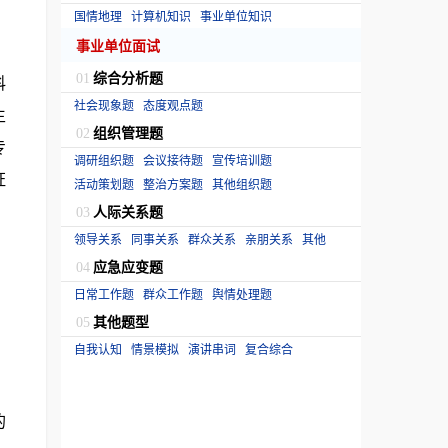
国情地理
计算机知识
事业单位知识
事业单位面试
综合分析题
科
01
社会现象题
态度观点题
生
组织管理题
02
专
调研组织题
会议接待题
宣传培训题
证
活动策划题
整治方案题
其他组织题
人际关系题
03
领导关系
同事关系
群众关系
亲朋关系
其他
应急应变题
04
日常工作题
群众工作题
舆情处理题
其他题型
05
自我认知
情景模拟
演讲串词
复合综合
的