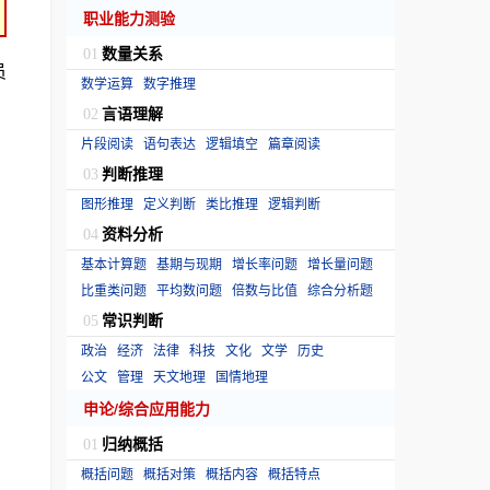
职业能力测验
数量关系
01
员
数学运算
数字推理
。
言语理解
02
片段阅读
语句表达
逻辑填空
篇章阅读
判断推理
03
图形推理
定义判断
类比推理
逻辑判断
资料分析
04
基本计算题
基期与现期
增长率问题
增长量问题
比重类问题
平均数问题
倍数与比值
综合分析题
常识判断
05
政治
经济
法律
科技
文化
文学
历史
公文
管理
天文地理
国情地理
申论/综合应用能力
归纳概括
01
概括问题
概括对策
概括内容
概括特点