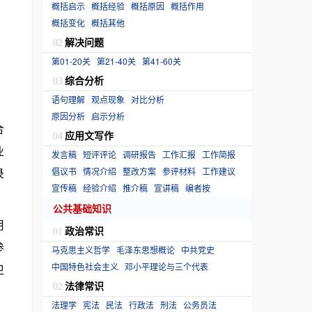
概括启示
概括经验
概括原因
概括作用
概括变化
概括其他
解决问题
02
第01-20关
第21-40关
第41-60关
综合分析
03
语句理解
观点现象
对比分析
原因分析
启示分析
合
应用文写作
04
业
发言稿
短评评论
调研报告
工作汇报
工作简报
录
倡议书
情况介绍
整改方案
参评材料
工作建议
宣传稿
经验介绍
推介稿
宣讲稿
编者按
公共基础知识
用
政治常识
01
参
马克思主义哲学
毛泽东思想概论
中共党史
中国特色社会主义
邓小平理论与三个代表
卫
法律常识
02
）
法理学
宪法
民法
行政法
刑法
公务员法