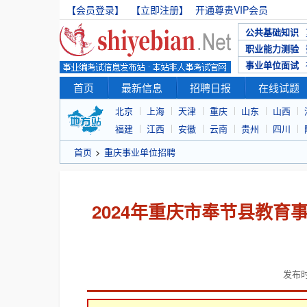
【会员登录】
【立即注册】
开通尊贵VIP会员
公共基础知识
职业能力测验
事业单位面试
首页
最新信息
招聘日报
在线试题
北京
上海
天津
重庆
山东
山西
福建
江西
安徽
云南
贵州
四川
首页
>
重庆事业单位招聘
2024年重庆市奉节县教育
发布时间