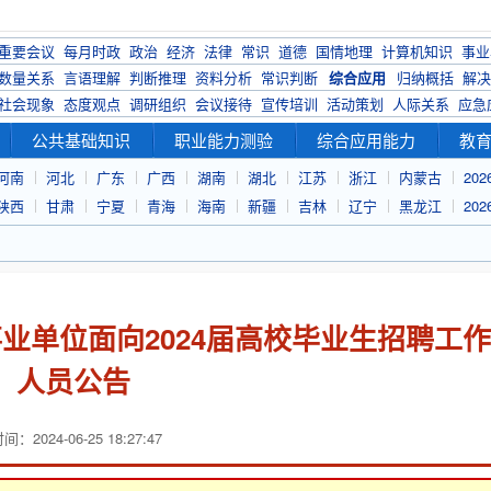
重要会议
每月时政
政治
经济
法律
常识
道德
国情地理
计算机知识
事业
数量关系
言语理解
判断推理
资料分析
常识判断
综合应用
归纳概括
解决
社会现象
态度观点
调研组织
会议接待
宣传培训
活动策划
人际关系
应急
公共基础知识
职业能力测验
综合应用能力
教
河南
河北
广东
广西
湖南
湖北
江苏
浙江
内蒙古
20
陕西
甘肃
宁夏
青海
海南
新疆
吉林
辽宁
黑龙江
20
事业单位面向2024届高校毕业生招聘工作
人员公告
：2024-06-25 18:27:47