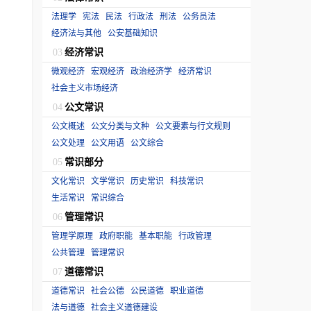
法理学
宪法
民法
行政法
刑法
公务员法
经济法与其他
公安基础知识
经济常识
03
微观经济
宏观经济
政治经济学
经济常识
社会主义市场经济
公文常识
04
公文概述
公文分类与文种
公文要素与行文规则
公文处理
公文用语
公文综合
常识部分
05
文化常识
文学常识
历史常识
科技常识
生活常识
常识综合
管理常识
06
管理学原理
政府职能
基本职能
行政管理
公共管理
管理常识
道德常识
07
道德常识
社会公德
公民道德
职业道德
法与道德
社会主义道德建设