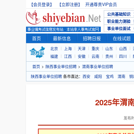
【会员登录】
【立即注册】
开通尊贵VIP会员
公共基础知识
职业能力测验
事业单位面试
首页
最新信息
招聘日报
在线试题
北京
上海
天津
重庆
山东
山西
福建
江西
安徽
云南
贵州
四川
首页
>
陕西事业单位招聘
>
渭南事业单位招聘
陕西事业单位招聘
各市直达：
西安
咸阳
宝鸡
渭南
铜
2025年
发布时间