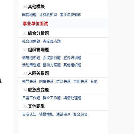
其他模块
08
国情地理
计算机知识
事业单位知识
事业单位面试
综合分析题
01
社会现象题
态度观点题
组织管理题
02
调研组织题
会议接待题
宣传培训题
活动策划题
整治方案题
其他组织题
人际关系题
03
单
领导关系
同事关系
群众关系
亲朋关系
其他
应急应变题
04
日常工作题
群众工作题
舆情处理题
其他题型
05
自我认知
情景模拟
演讲串词
复合综合