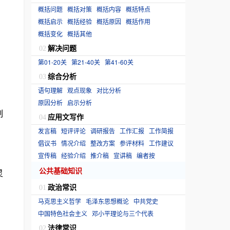
概括问题
概括对策
概括内容
概括特点
概括启示
概括经验
概括原因
概括作用
概括变化
概括其他
解决问题
02
第01-20关
第21-40关
第41-60关
综合分析
03
语句理解
观点现象
对比分析
原因分析
启示分析
制
应用文写作
04
发言稿
短评评论
调研报告
工作汇报
工作简报
倡议书
情况介绍
整改方案
参评材料
工作建议
宣传稿
经验介绍
推介稿
宣讲稿
编者按
公共基础知识
灵
政治常识
01
马克思主义哲学
毛泽东思想概论
中共党史
中国特色社会主义
邓小平理论与三个代表
法律常识
02