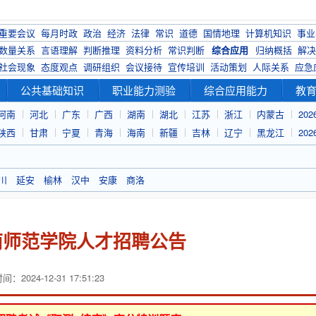
重要会议
每月时政
政治
经济
法律
常识
道德
国情地理
计算机知识
事业
数量关系
言语理解
判断推理
资料分析
常识判断
综合应用
归纳概括
解决
社会现象
态度观点
调研组织
会议接待
宣传培训
活动策划
人际关系
应急
公共基础知识
职业能力测验
综合应用能力
教
河南
河北
广东
广西
湖南
湖北
江苏
浙江
内蒙古
20
陕西
甘肃
宁夏
青海
海南
新疆
吉林
辽宁
黑龙江
20
川
延安
榆林
汉中
安康
商洛
渭南师范学院人才招聘公告
：2024-12-31 17:51:23