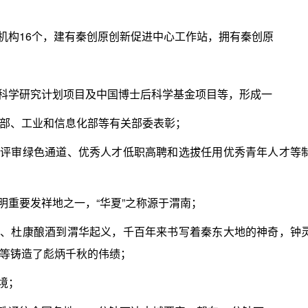
构16个，建有秦创原创新促进中心工作站，拥有秦创原
科学研究计划项目及中国博士后科学基金项目等，形成一
部、工业和信息化部等有关部委表彰；
评审绿色通道、优秀人才低职高聘和选拔任用优秀青年人才等
重要发祥地之一，“华夏”之称源于渭南；
、杜康酿酒到渭华起义，千百年来书写着秦东大地的神奇，钟
等铸造了彪炳千秋的伟绩；
境；