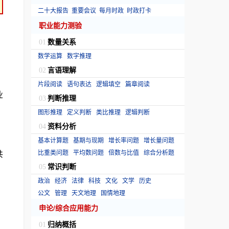
二十大报告
重要会议
每月时政
时政打卡
职业能力测验
数量关系
01
数学运算
数字推理
言语理解
02
片段阅读
语句表达
逻辑填空
篇章阅读
业
判断推理
03
图形推理
定义判断
类比推理
逻辑判断
资料分析
04
基本计算题
基期与现期
增长率问题
增长量问题
共
比重类问题
平均数问题
倍数与比值
综合分析题
常识判断
05
政治
经济
法律
科技
文化
文学
历史
公文
管理
天文地理
国情地理
申论/综合应用能力
归纳概括
01