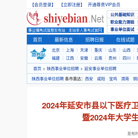
【会员登录】
【立即注册】
开通尊贵VIP会员
公共基础知识
职业能力测验
事业单位面试
首页
最新信息
招聘日报
在线试题
北京
上海
天津
重庆
山东
山西
福建
江西
安徽
云南
贵州
四川
首页
>
陕西事业单位招聘
>
延安事业单位招聘
陕西事业单位招聘
各市直达：
西安
咸阳
宝鸡
渭南
铜
2024年延安市县以下医
暨2024年大
发布时间