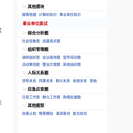
其他模块
08
国情地理
计算机知识
事业单位知识
事业单位面试
区
综合分析题
01
社会现象题
态度观点题
组织管理题
02
调研组织题
会议接待题
宣传培训题
活动策划题
整治方案题
其他组织题
人际关系题
03
领导关系
同事关系
群众关系
亲朋关系
其他
应急应变题
04
日常工作题
群众工作题
舆情处理题
生
其他题型
05
自我认知
情景模拟
演讲串词
复合综合