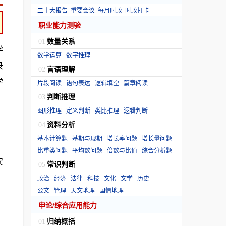
二十大报告
重要会议
每月时政
时政打卡
职业能力测验
数量关系
01
学
数学运算
数字推理
录
言语理解
02
学
片段阅读
语句表达
逻辑填空
篇章阅读
判断推理
03
图形推理
定义判断
类比推理
逻辑判断
资料分析
04
基本计算题
基期与现期
增长率问题
增长量问题
比重类问题
平均数问题
倍数与比值
综合分析题
安
常识判断
05
政治
经济
法律
科技
文化
文学
历史
公文
管理
天文地理
国情地理
申论/综合应用能力
归纳概括
01