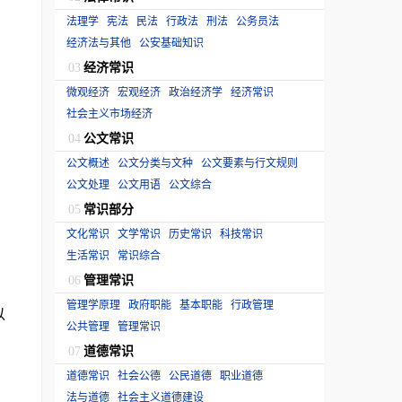
法理学
宪法
民法
行政法
刑法
公务员法
经济法与其他
公安基础知识
经济常识
03
微观经济
宏观经济
政治经济学
经济常识
社会主义市场经济
公文常识
04
公文概述
公文分类与文种
公文要素与行文规则
公文处理
公文用语
公文综合
常识部分
05
文化常识
文学常识
历史常识
科技常识
生活常识
常识综合
管理常识
06
管理学原理
政府职能
基本职能
行政管理
以
公共管理
管理常识
道德常识
07
道德常识
社会公德
公民道德
职业道德
法与道德
社会主义道德建设