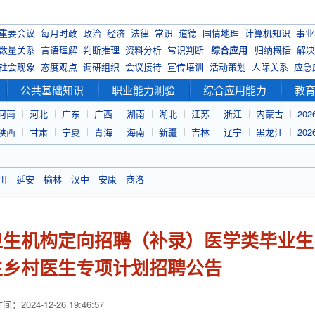
重要会议
每月时政
政治
经济
法律
常识
道德
国情地理
计算机知识
事业
数量关系
言语理解
判断推理
资料分析
常识判断
综合应用
归纳概括
解决
社会现象
态度观点
调研组织
会议接待
宣传培训
活动策划
人际关系
应急
公共基础知识
职业能力测验
综合应用能力
教
河南
河北
广东
广西
湖南
湖北
江苏
浙江
内蒙古
20
陕西
甘肃
宁夏
青海
海南
新疆
吉林
辽宁
黑龙江
20
川
延安
榆林
汉中
安康
商洛
疗卫生机构定向招聘（补录）医学类毕业生
学生乡村医生专项计划招聘公告
：2024-12-26 19:46:57