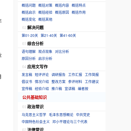
概括问题
概括对策
概括内容
概括特点
概括启示
概括经验
概括原因
概括作用
概括变化
概括其他
年
解决问题
02
第01-20关
第21-40关
第41-60关
综合分析
03
语句理解
观点现象
对比分析
业
原因分析
启示分析
应用文写作
04
发言稿
短评评论
调研报告
工作汇报
工作简报
月
倡议书
情况介绍
整改方案
参评材料
工作建议
宣传稿
经验介绍
推介稿
宣讲稿
编者按
公共基础知识
政治常识
01
马克思主义哲学
毛泽东思想概论
中共党史
中国特色社会主义
邓小平理论与三个代表
法律常识
02