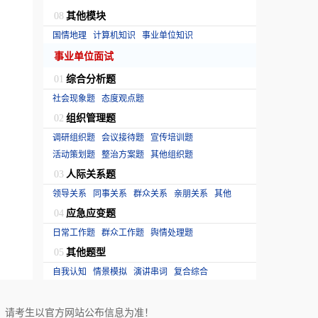
其他模块
08
国情地理
计算机知识
事业单位知识
事业单位面试
综合分析题
01
社会现象题
态度观点题
组织管理题
02
调研组织题
会议接待题
宣传培训题
活动策划题
整治方案题
其他组织题
人际关系题
03
领导关系
同事关系
群众关系
亲朋关系
其他
应急应变题
04
日常工作题
群众工作题
舆情处理题
其他题型
05
自我认知
情景模拟
演讲串词
复合综合
！请考生以官方网站公布信息为准！