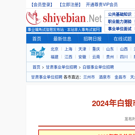
【会员登录】
【立即注册】
开通尊贵VIP会员
公共基础知识
职业能力测验
事业单位面试
首页
最新信息
招聘日报
在线试题
北京
上海
天津
重庆
山东
山西
福建
江西
安徽
云南
贵州
四川
首页
>
甘肃事业单位招聘
>
白银事业单位招聘
甘肃事业单位招聘
各市直达：
兰州市
酒泉市
金昌市
天
2024年白
发布时间