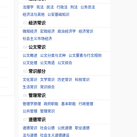
法理学
宪法
民法
行政法
刑法
公务员法
经济法与其他
公安基础知识
经济常识
03
微观经济
宏观经济
政治经济学
经济常识
社会主义市场经济
公文常识
04
公文概述
公文分类与文种
公文要素与行文规则
公文处理
公文用语
公文综合
常识部分
05
文化常识
文学常识
历史常识
科技常识
生活常识
常识综合
管理常识
06
管理学原理
政府职能
基本职能
行政管理
公共管理
管理常识
道德常识
07
道德常识
社会公德
公民道德
职业道德
法与道德
社会主义道德建设