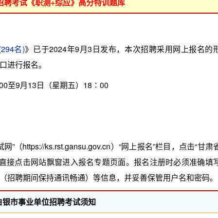
位招聘考试《职测+综应》高分特训题库
94名)
》已于2024年9月3日发布，本次招聘采用网上报名的
口进行报名。
00至9月13日（星期五）18∶00
s://ks.rst.gansu.gov.cn）“网上报名”栏目，点击“甘肃
”或直接点击网站飘窗进入报名专题页面。报名注册时必须准确填
（招聘期间保持通讯畅通）等信息，并妥善保管用户名和密码。
年白银市事业单位招聘考试须知