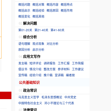
概括问题
概括对策
概括内容
概括特点
概括启示
概括经验
概括原因
概括作用
概括变化
概括其他
解决问题
02
第01-20关
第21-40关
第41-60关
综合分析
03
语句理解
观点现象
对比分析
原因分析
启示分析
应用文写作
04
发言稿
短评评论
调研报告
工作汇报
工作简报
倡议书
情况介绍
整改方案
参评材料
工作建议
宣传稿
经验介绍
推介稿
宣讲稿
编者按
公共基础知识
政治常识
01
马克思主义哲学
毛泽东思想概论
中共党史
中国特色社会主义
邓小平理论与三个代表
法律常识
02