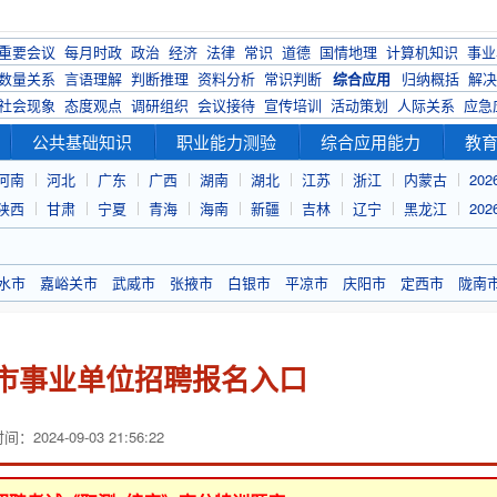
重要会议
每月时政
政治
经济
法律
常识
道德
国情地理
计算机知识
事业
数量关系
言语理解
判断推理
资料分析
常识判断
综合应用
归纳概括
解决
社会现象
态度观点
调研组织
会议接待
宣传培训
活动策划
人际关系
应急
公共基础知识
职业能力测验
综合应用能力
教
河南
河北
广东
广西
湖南
湖北
江苏
浙江
内蒙古
20
陕西
甘肃
宁夏
青海
海南
新疆
吉林
辽宁
黑龙江
20
水市
嘉峪关市
武威市
张掖市
白银市
平凉市
庆阳市
定西市
陇南
银市事业单位招聘报名入口
：2024-09-03 21:56:22