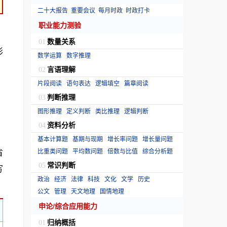
二十大报告
重要会议
每月时政
时政打卡
职业能力测验
数量关系
01
形
数学运算
数字推理
言语理解
02
片段阅读
语句表达
逻辑填空
篇章阅读
判断推理
03
图形推理
定义判断
类比推理
逻辑判断
资料分析
04
基本计算题
基期与现期
增长率问题
增长量问题
省
比重类问题
平均数问题
倍数与比值
综合分析题
常识判断
05
写
政治
经济
法律
科技
文化
文学
历史
公文
管理
天文地理
国情地理
申论/综合应用能力
归纳概括
01