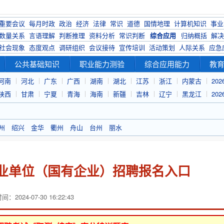
重要会议
每月时政
政治
经济
法律
常识
道德
国情地理
计算机知识
事业
数量关系
言语理解
判断推理
资料分析
常识判断
综合应用
归纳概括
解决
社会现象
态度观点
调研组织
会议接待
宣传培训
活动策划
人际关系
应急
公共基础知识
职业能力测验
综合应用能力
教
河南
河北
广东
广西
湖南
湖北
江苏
浙江
内蒙古
20
陕西
甘肃
宁夏
青海
海南
新疆
吉林
辽宁
黑龙江
20
州
绍兴
金华
衢州
舟山
台州
丽水
事业单位（国有企业）招聘报名入口
：2024-07-30 16:22:43