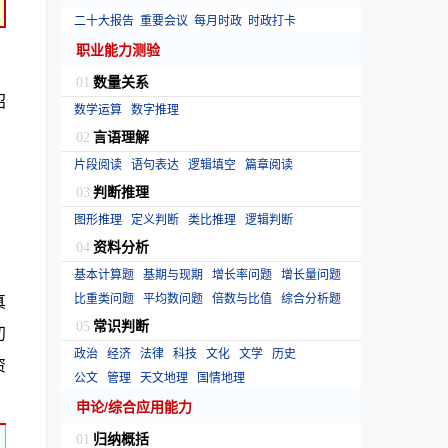
二十大报告
重要会议
每月时政
时政打卡
职业能力测验
数量关系
01
招
数学运算
数字推理
言语理解
02
片段阅读
语句表达
逻辑填空
篇章阅读
判断推理
03
图形推理
定义判断
类比推理
逻辑判断
资料分析
04
基本计算题
基期与现期
增长率问题
增长量问题
真
比重类问题
平均数问题
倍数与比值
综合分析题
常识判断
05
初
政治
经济
法律
科技
文化
文学
历史
资
公文
管理
天文地理
国情地理
申论/综合应用能力
归纳概括
01