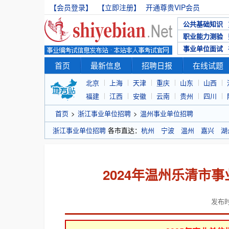
【会员登录】
【立即注册】
开通尊贵VIP会员
公共基础知识
职业能力测验
事业单位面试
首页
最新信息
招聘日报
在线试题
北京
上海
天津
重庆
山东
山西
福建
江西
安徽
云南
贵州
四川
首页
>
浙江事业单位招聘
>
温州事业单位招聘
浙江事业单位招聘
各市直达：
杭州
宁波
温州
嘉兴
湖
2024年温州乐清市
发布时间