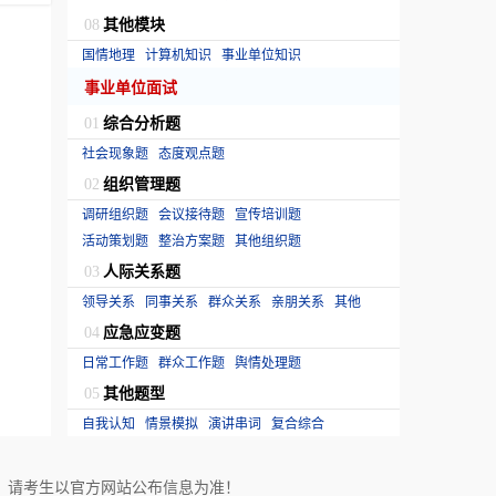
其他模块
08
国情地理
计算机知识
事业单位知识
事业单位面试
综合分析题
01
社会现象题
态度观点题
组织管理题
02
调研组织题
会议接待题
宣传培训题
活动策划题
整治方案题
其他组织题
人际关系题
03
领导关系
同事关系
群众关系
亲朋关系
其他
应急应变题
04
日常工作题
群众工作题
舆情处理题
其他题型
05
自我认知
情景模拟
演讲串词
复合综合
！请考生以官方网站公布信息为准！