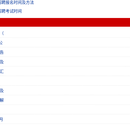
招聘报名时间及方法
招聘考试时间
（
公
告
及
汇
及
解
月