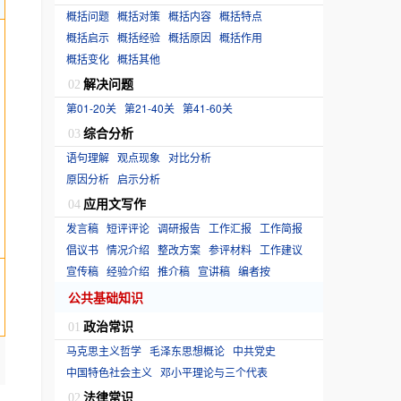
概括问题
概括对策
概括内容
概括特点
概括启示
概括经验
概括原因
概括作用
概括变化
概括其他
解决问题
02
第01-20关
第21-40关
第41-60关
综合分析
03
语句理解
观点现象
对比分析
原因分析
启示分析
应用文写作
04
发言稿
短评评论
调研报告
工作汇报
工作简报
倡议书
情况介绍
整改方案
参评材料
工作建议
宣传稿
经验介绍
推介稿
宣讲稿
编者按
公共基础知识
政治常识
01
马克思主义哲学
毛泽东思想概论
中共党史
中国特色社会主义
邓小平理论与三个代表
法律常识
02