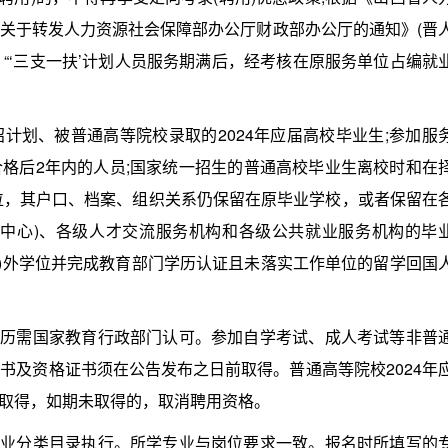
关于转发人力资源社会保障部办公厅财政部办公厅的通知》(晋
定：“‘三支一扶’计划人员服务期满后，经考核在原服务单位占编就
划、被普通高等院校录取的2024年应届高校毕业生;参加服
格后2年内的人员;国家统一招生的普通高校毕业生离校时和在
单位，其户口、档案、组织关系仍保留在原毕业学校，或者保留在
务中心)、各级人才交流服务机构和各级公共就业服务机构的毕
得国(境)外学位并完成教育部门学历认证且未落实工作单位的留学回国
历需国家教育行政部门认可。参加自学考试、成人考试等非普
书及资格证书须在公告发布之日前取得。普通高等院校2024年
日前取得，如期未取得的，取消聘用资格。
业分类目录执行。所学专业与岗位要求一致。报名时所填写的