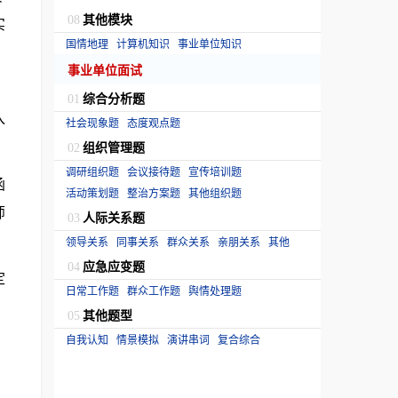
其他模块
实
08
国情地理
计算机知识
事业单位知识
事业单位面试
，
综合分析题
01
入
社会现象题
态度观点题
组织管理题
02
调研组织题
会议接待题
宣传培训题
函
活动策划题
整治方案题
其他组织题
师
人际关系题
03
领导关系
同事关系
群众关系
亲朋关系
其他
应急应变题
04
定
日常工作题
群众工作题
舆情处理题
其他题型
05
自我认知
情景模拟
演讲串词
复合综合
、