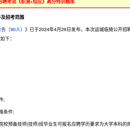
位招聘考试《职测+综应》高分特训题库
件及招考范围
告（90人）
》已于2024年4月29日发布，本次运城临猗公开招
围如下：
;
条件;
校预备技师(技师)班毕业生可报名应聘学历要求为大学本科的