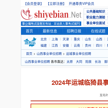
【会员登录】
【立即注册】
开通尊贵VIP会员
公共基础知识
职业能力测验
事业单位面试
首页
最新信息
招聘日报
在线试题
北京
上海
天津
重庆
山东
山西
福建
江西
安徽
云南
贵州
四川
首页
>
山西事业单位招聘
>
运城事业单位招聘
山西事业单位招聘
各市直达：
太原
大同
阳泉
长治
晋
2024年运城临猗
发布时间