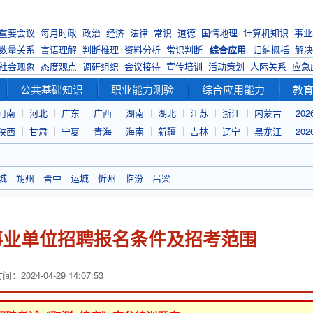
重要会议
每月时政
政治
经济
法律
常识
道德
国情地理
计算机知识
事业
数量关系
言语理解
判断推理
资料分析
常识判断
综合应用
归纳概括
解决
社会现象
态度观点
调研组织
会议接待
宣传培训
活动策划
人际关系
应急
公共基础知识
职业能力测验
综合应用能力
教
河南
河北
广东
广西
湖南
湖北
江苏
浙江
内蒙古
20
陕西
甘肃
宁夏
青海
海南
新疆
吉林
辽宁
黑龙江
20
城
朔州
晋中
运城
忻州
临汾
吕梁
县事业单位招聘报名条件及招考范围
：2024-04-29 14:07:53