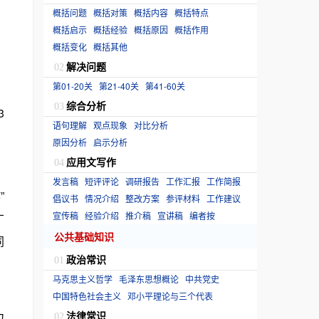
概括问题
概括对策
概括内容
概括特点
概括启示
概括经验
概括原因
概括作用
》
概括变化
概括其他
解决问题
02
第01-20关
第21-40关
第41-60关
，
综合分析
03
3
语句理解
观点现象
对比分析
原因分析
启示分析
应用文写作
04
发言稿
短评评论
调研报告
工作汇报
工作简报
”
倡议书
情况介绍
整改方案
参评材料
工作建议
宣传稿
经验介绍
推介稿
宣讲稿
编者按
广
公共基础知识
同
政治常识
01
马克思主义哲学
毛泽东思想概论
中共党史
〕
中国特色社会主义
邓小平理论与三个代表
力
法律常识
02