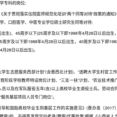
学专科的岗位;
关于贯彻落实住院医师规范化培训“两个同等对待”政策的通知
床医学、口腔医学、中医专业学位硕士研究生同等对待;
出生)、45周岁以下(25周岁及以下即1998年4月28日以后出生
5周岁及以下即1988年4月28日以后出生，40周岁及以下即198
4月28日以后出生)。
生志愿服务西部计划”(含晋西北计划)、“选聘大学生村官工作
务教育阶段学校教师特设岗位计划、“三支一扶”计划、“农业技术推
人员以及在军队服役五年(含)以上高校毕业生退役士兵。劳动合
“服务基层项目人员专门岗位”。
和鼓励高校毕业生到基层工作的实施意见》(晋办发〔2017
(聘用)的，不得再享受定向考录(聘用)优惠政策;根据《山西省人