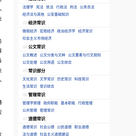
法理学
宪法
民法
行政法
刑法
公务员法
人
经济法与其他
公安基础知识
业
经济常识
03
微观经济
宏观经济
政治经济学
经济常识
社会主义市场经济
务
公文常识
04
择
公文概述
公文分类与文种
公文要素与行文规则
各
公文处理
公文用语
公文综合
业
常识部分
05
人
文化常识
文学常识
历史常识
科技常识
生活常识
常识综合
管理常识
06
通
管理学原理
政府职能
基本职能
行政管理
公共管理
管理常识
应
道德常识
07
道德常识
社会公德
公民道德
职业道德
专
法与道德
社会主义道德建设