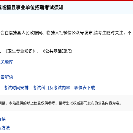
运城临猗县事业单位招聘考试须知
会在临猗县人民政府网、临猗人社微信公众号发布,请考生随时关注，不
、《卫生专业知识》、《公共基础知识》
通关题库
公告解读
考试时间安排
考试科目及考试内容
职位表下载
调整，本站提供的以上信息仅供参考，请考生以权威部门发布的公告内容为准。
解读
及方法