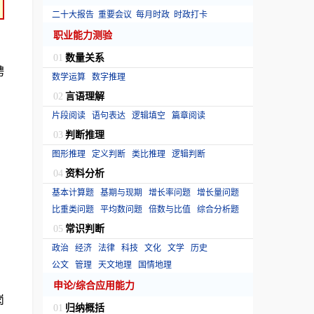
二十大报告
重要会议
每月时政
时政打卡
职业能力测验
数量关系
01
聘
数学运算
数字推理
言语理解
02
片段阅读
语句表达
逻辑填空
篇章阅读
判断推理
03
图形推理
定义判断
类比推理
逻辑判断
资料分析
04
基本计算题
基期与现期
增长率问题
增长量问题
比重类问题
平均数问题
倍数与比值
综合分析题
常识判断
05
政治
经济
法律
科技
文化
文学
历史
公文
管理
天文地理
国情地理
申论/综合应用能力
岗
归纳概括
01