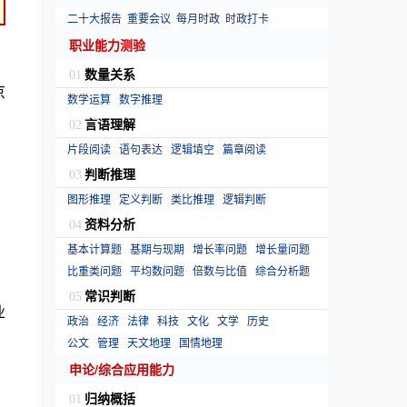
二十大报告
重要会议
每月时政
时政打卡
职业能力测验
数量关系
01
京
数学运算
数字推理
言语理解
02
片段阅读
语句表达
逻辑填空
篇章阅读
判断推理
03
图形推理
定义判断
类比推理
逻辑判断
资料分析
04
基本计算题
基期与现期
增长率问题
增长量问题
比重类问题
平均数问题
倍数与比值
综合分析题
常识判断
05
业
政治
经济
法律
科技
文化
文学
历史
公文
管理
天文地理
国情地理
申论/综合应用能力
归纳概括
01