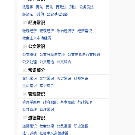
法理学
宪法
民法
行政法
刑法
公务员法
经济法与其他
公安基础知识
经济常识
03
微观经济
宏观经济
政治经济学
经济常识
社会主义市场经济
公文常识
04
公文概述
公文分类与文种
公文要素与行文规则
公文处理
公文用语
公文综合
常识部分
05
文化常识
文学常识
历史常识
科技常识
生活常识
常识综合
管理常识
06
管理学原理
政府职能
基本职能
行政管理
公共管理
管理常识
道德常识
07
道德常识
社会公德
公民道德
职业道德
法与道德
社会主义道德建设