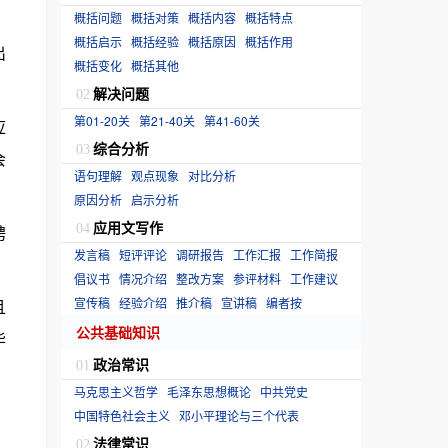
概括问题
概括对策
概括内容
概括特点
概括启示
概括经验
概括原因
概括作用
出
概括变化
概括其他
解决问题
02
第01-20关
第21-40关
第41-60关
应
综合分析
03
会
语句理解
观点现象
对比分析
原因分析
启示分析
应用文写作
聘
04
发言稿
短评评论
调研报告
工作汇报
工作简报
倡议书
情况介绍
整改方案
参评材料
工作建议
宣传稿
经验介绍
推介稿
宣讲稿
编者按
且
公共基础知识
毕
政治常识
01
马克思主义哲学
毛泽东思想概论
中共党史
中国特色社会主义
邓小平理论与三个代表
法律常识
02