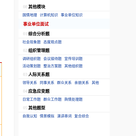
其他模块
08
国情地理
计算机知识
事业单位知识
事业单位面试
综合分析题
01
社会现象题
态度观点题
组织管理题
02
调研组织题
会议接待题
宣传培训题
活动策划题
整治方案题
其他组织题
人际关系题
03
领导关系
同事关系
群众关系
亲朋关系
其他
应急应变题
04
日常工作题
群众工作题
舆情处理题
其他题型
05
自我认知
情景模拟
演讲串词
复合综合