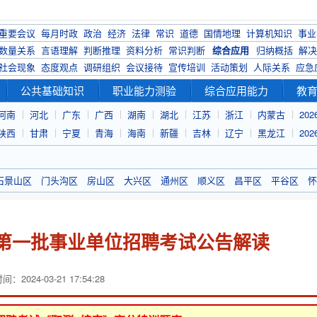
重要会议
每月时政
政治
经济
法律
常识
道德
国情地理
计算机知识
事业
数量关系
言语理解
判断推理
资料分析
常识判断
综合应用
归纳概括
解决
社会现象
态度观点
调研组织
会议接待
宣传培训
活动策划
人际关系
应急
公共基础知识
职业能力测验
综合应用能力
教
河南
河北
广东
广西
湖南
湖北
江苏
浙江
内蒙古
20
陕西
甘肃
宁夏
青海
海南
新疆
吉林
辽宁
黑龙江
20
石景山区
门头沟区
房山区
大兴区
通州区
顺义区
昌平区
平谷区
怀
区第一批事业单位招聘考试公告解读
：2024-03-21 17:54:28