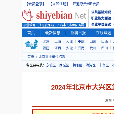
【会员登录】
【立即注册】
开通尊贵VIP会员
公共基础知识
职业能力测验
事业单位面试
首页
最新信息
招聘日报
在线试题
北京
上海
天津
重庆
山东
山西
福建
江西
安徽
云南
贵州
四川
首页
>
北京事业单位招聘
各区县导航：
东城区
西城区
朝阳区
海淀区
丰台区
2024年北京市大兴
发布时间