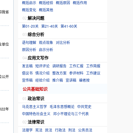
概括启示
概括经验
概括原因
概括作用
概括变化
概括其他
和我省
解决问题
02
第01-20关
第21-40关
第41-60关
综合分析
03
语句理解
观点现象
对比分析
业单位
原因分析
启示分析
应用文写作
04
发言稿
短评评论
调研报告
工作汇报
工作简报
倡议书
情况介绍
整改方案
参评材料
工作建议
位公开
宣传稿
经验介绍
推介稿
宣讲稿
编者按
公共基础知识
政治常识
01
马克思主义哲学
毛泽东思想概论
中共党史
22年
中国特色社会主义
邓小平理论与三个代表
法律常识
02
法理学
宪法
民法
行政法
刑法
公务员法