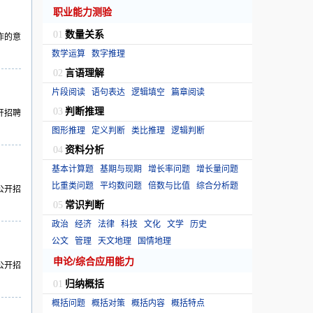
职业能力测验
数量关系
01
作的意
数学运算
数字推理
言语理解
02
片段阅读
语句表达
逻辑填空
篇章阅读
判断推理
开招聘
03
图形推理
定义判断
类比推理
逻辑判断
资料分析
04
基本计算题
基期与现期
增长率问题
增长量问题
比重类问题
平均数问题
倍数与比值
综合分析题
公开招
常识判断
05
政治
经济
法律
科技
文化
文学
历史
公文
管理
天文地理
国情地理
申论/综合应用能力
公开招
归纳概括
01
概括问题
概括对策
概括内容
概括特点