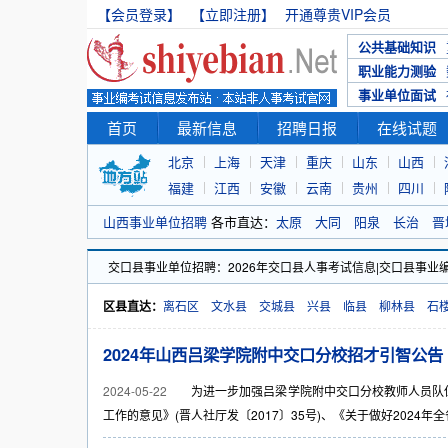
【会员登录】
【立即注册】
开通尊贵VIP会员
公共基础知识
职业能力测验
事业单位面试
首页
最新信息
招聘日报
在线试题
北京
上海
天津
重庆
山东
山西
福建
江西
安徽
云南
贵州
四川
山西事业单位招聘
各市直达：
太原
大同
阳泉
长治
晋
交口县事业单位招聘：2026年交口县人事考试信息|交口县事业
区县直达：
离石区
文水县
交城县
兴县
临县
柳林县
石
2024年山西吕梁学院附中交口分校招才引智公告
2024-05-22
为进一步加强吕梁学院附中交口分校教师人员队伍
工作的意见》(晋人社厅发〔2017〕35号)、《关于做好2024年全省