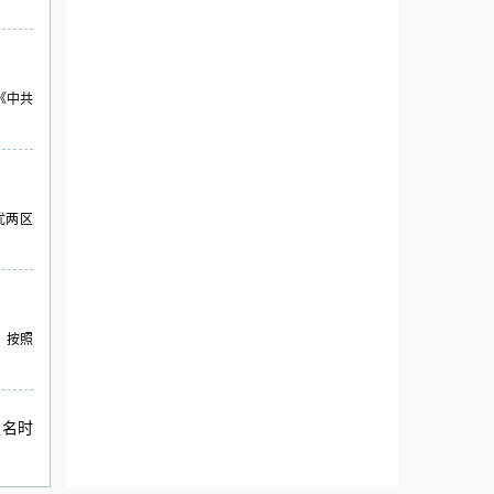
《中共
优两区
，按照
报名时