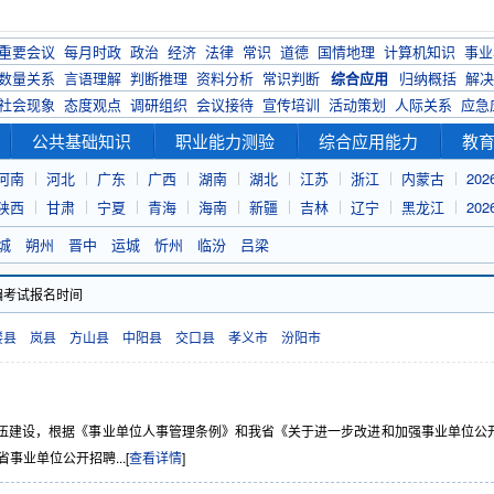
重要会议
每月时政
政治
经济
法律
常识
道德
国情地理
计算机知识
事业
数量关系
言语理解
判断推理
资料分析
常识判断
综合应用
归纳概括
解决
社会现象
态度观点
调研组织
会议接待
宣传培训
活动策划
人际关系
应急
公共基础知识
职业能力测验
综合应用能力
教
河南
河北
广东
广西
湖南
湖北
江苏
浙江
内蒙古
20
陕西
甘肃
宁夏
青海
海南
新疆
吉林
辽宁
黑龙江
20
城
朔州
晋中
运城
忻州
临汾
吕梁
编考试报名时间
楼县
岚县
方山县
中阳县
交口县
孝义市
汾阳市
建设，根据《事业单位人事管理条例》和我省《关于进一步改进和加强事业单位公
事业单位公开招聘...[
查看详情
]