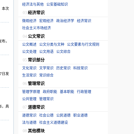
经济法与其他
公安基础知识
，本次
经济常识
03
微观经济
宏观经济
政治经济学
经济常识
社会主义市场经济
公文常识
04
发布，
公文概述
公文分类与文种
公文要素与行文规则
公文处理
公文用语
公文综合
常识部分
05
文化常识
文学常识
历史常识
科技常识
7日发
生活常识
常识综合
管理常识
06
管理学原理
政府职能
基本职能
行政管理
公共管理
管理常识
布，具
道德常识
07
道德常识
社会公德
公民道德
职业道德
法与道德
社会主义道德建设
其他模块
08