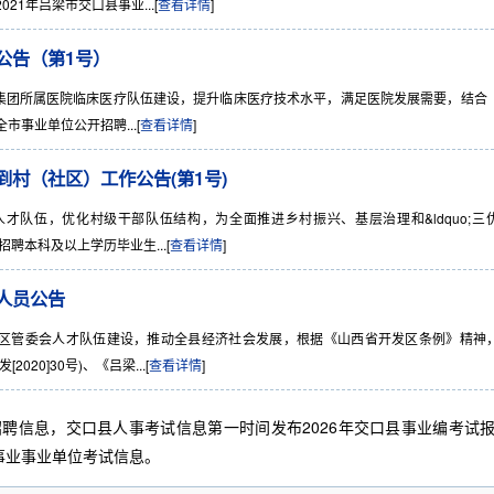
1年吕梁市交口县事业...[
查看详情
]
公告（第1号）
疗集团所属医院临床医疗队伍建设，提升临床医疗技术水平，满足医院发展需要，结合
事业单位公开招聘...[
查看详情
]
到村（社区）工作公告(第1号)
才队伍，优化村级干部队伍结构，为全面推进乡村振兴、基层治理和&ldquo;三
聘本科及以上学历毕业生...[
查看详情
]
人员公告
发区管委会人才队伍建设，推动全县经济社会发展，根据《山西省开发区条例》精神
20]30号)、《吕梁...[
查看详情
]
招聘信息，交口县人事考试信息第一时间发布2026年交口县事业编考试
事业事业单位考试信息。