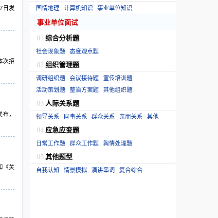
7日发
国情地理
计算机知识
事业单位知识
事业单位面试
综合分析题
01
社会现象题
态度观点题
本次招
组织管理题
02
调研组织题
会议接待题
宣传培训题
活动策划题
整治方案题
其他组织题
人际关系题
03
发布，
领导关系
同事关系
群众关系
亲朋关系
其他
应急应变题
04
日常工作题
群众工作题
舆情处理题
其他题型
05
和《关
自我认知
情景模拟
演讲串词
复合综合