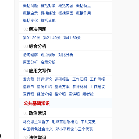
概括问题
概括对策
概括内容
概括特点
概括启示
概括经验
概括原因
概括作用
概括变化
概括其他
解决问题
02
第01-20关
第21-40关
第41-60关
综合分析
03
语句理解
观点现象
对比分析
原因分析
启示分析
应用文写作
04
发言稿
短评评论
调研报告
工作汇报
工作简报
倡议书
情况介绍
整改方案
参评材料
工作建议
宣传稿
经验介绍
推介稿
宣讲稿
编者按
：
公共基础知识
政治常识
01
马克思主义哲学
毛泽东思想概论
中共党史
中国特色社会主义
邓小平理论与三个代表
基
法律常识
02