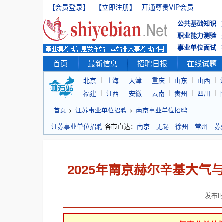
【会员登录】
【立即注册】
开通尊贵VIP会员
公共基础知识
职业能力测验
事业单位面试
首页
最新信息
招聘日报
在线试题
北京
上海
天津
重庆
山东
山西
福建
江西
安徽
云南
贵州
四川
首页
>
江苏事业单位招聘
>
南京事业单位招聘
江苏事业单位招聘
各市直达：
南京
无锡
徐州
常州
苏
2025年南京赫尔辛基大
发布时间