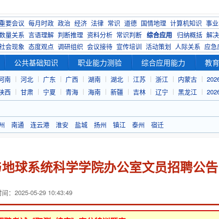
重要会议
每月时政
政治
经济
法律
常识
道德
国情地理
计算机知识
事业
数量关系
言语理解
判断推理
资料分析
常识判断
综合应用
归纳概括
解决
社会现象
态度观点
调研组织
会议接待
宣传培训
活动策划
人际关系
应急
公共基础知识
职业能力测验
综合应用能力
教
河南
河北
广东
广西
湖南
湖北
江苏
浙江
内蒙古
20
陕西
甘肃
宁夏
青海
海南
新疆
吉林
辽宁
黑龙江
20
州
南通
连云港
淮安
盐城
扬州
镇江
泰州
宿迁
气与地球系统科学学院办公室文员招聘公告
：2025-05-29 10:43:49