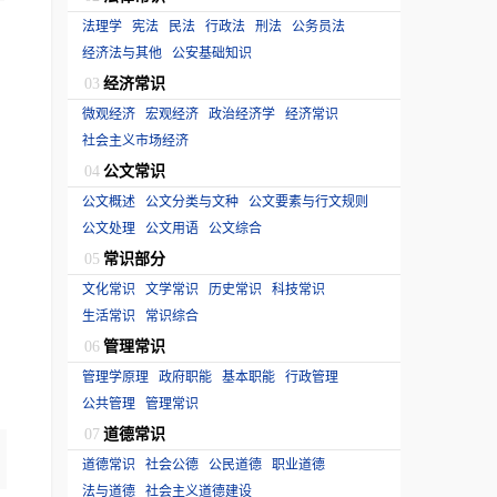
法理学
宪法
民法
行政法
刑法
公务员法
经济法与其他
公安基础知识
经济常识
03
微观经济
宏观经济
政治经济学
经济常识
社会主义市场经济
公文常识
04
公文概述
公文分类与文种
公文要素与行文规则
公文处理
公文用语
公文综合
常识部分
05
文化常识
文学常识
历史常识
科技常识
生活常识
常识综合
管理常识
06
管理学原理
政府职能
基本职能
行政管理
公共管理
管理常识
道德常识
07
道德常识
社会公德
公民道德
职业道德
法与道德
社会主义道德建设