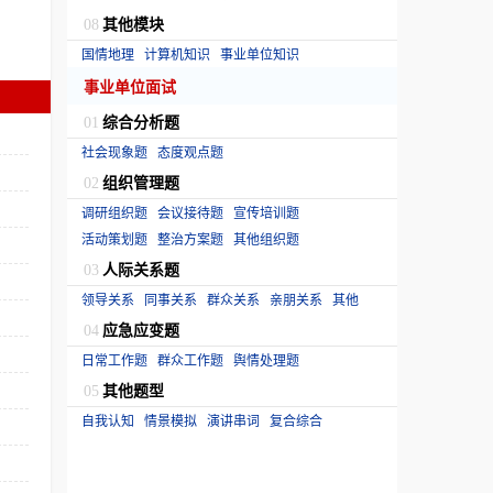
其他模块
08
国情地理
计算机知识
事业单位知识
事业单位面试
综合分析题
01
社会现象题
态度观点题
组织管理题
02
调研组织题
会议接待题
宣传培训题
活动策划题
整治方案题
其他组织题
人际关系题
03
领导关系
同事关系
群众关系
亲朋关系
其他
应急应变题
04
日常工作题
群众工作题
舆情处理题
其他题型
05
自我认知
情景模拟
演讲串词
复合综合