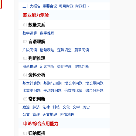
二十大报告
重要会议
每月时政
时政打卡
职业能力测验
数量关系
01
数学运算
数字推理
言语理解
02
片段阅读
语句表达
逻辑填空
篇章阅读
判断推理
03
图形推理
定义判断
类比推理
逻辑判断
资料分析
04
基本计算题
基期与现期
增长率问题
增长量问题
比重类问题
平均数问题
倍数与比值
综合分析题
常识判断
05
政治
经济
法律
科技
文化
文学
历史
公文
管理
天文地理
国情地理
申论/综合应用能力
归纳概括
01