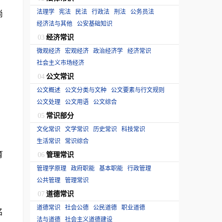
法理学
宪法
民法
行政法
刑法
公务员法
尚
经济法与其他
公安基础知识
经济常识
03
微观经济
宏观经济
政治经济学
经济常识
社会主义市场经济
公文常识
04
公文概述
公文分类与文种
公文要素与行文规则
公文处理
公文用语
公文综合
常识部分
05
文化常识
文学常识
历史常识
科技常识
生活常识
常识综合
育
管理常识
06
管理学原理
政府职能
基本职能
行政管理
公共管理
管理常识
道德常识
07
道德常识
社会公德
公民道德
职业道德
名
法与道德
社会主义道德建设