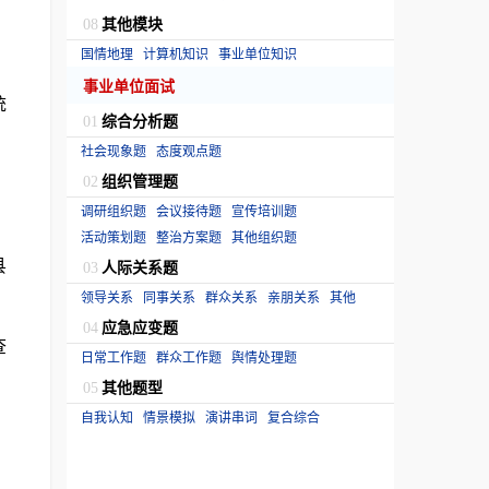
其他模块
08
国情地理
计算机知识
事业单位知识
事业单位面试
统
综合分析题
01
社会现象题
态度观点题
组织管理题
。
02
调研组织题
会议接待题
宣传培训题
活动策划题
整治方案题
其他组织题
县
人际关系题
03
领导关系
同事关系
群众关系
亲朋关系
其他
应急应变题
04
查
日常工作题
群众工作题
舆情处理题
其他题型
05
自我认知
情景模拟
演讲串词
复合综合