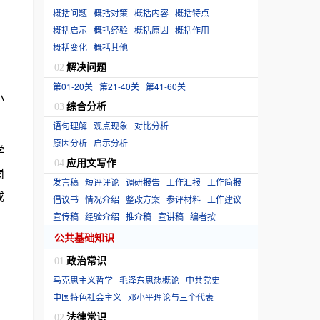
概括问题
概括对策
概括内容
概括特点
概括启示
概括经验
概括原因
概括作用
概括变化
概括其他
解决问题
02
第01-20关
第21-40关
第41-60关
小
综合分析
03
语句理解
观点现象
对比分析
原因分析
启示分析
学
应用文写作
04
岗
发言稿
短评评论
调研报告
工作汇报
工作简报
或
倡议书
情况介绍
整改方案
参评材料
工作建议
宣传稿
经验介绍
推介稿
宣讲稿
编者按
公共基础知识
政治常识
01
马克思主义哲学
毛泽东思想概论
中共党史
中国特色社会主义
邓小平理论与三个代表
法律常识
02