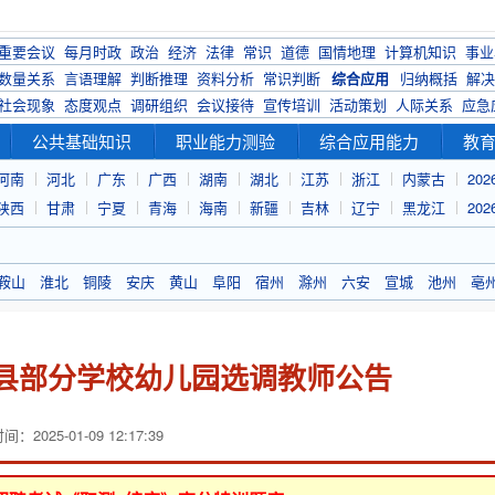
重要会议
每月时政
政治
经济
法律
常识
道德
国情地理
计算机知识
事业
数量关系
言语理解
判断推理
资料分析
常识判断
综合应用
归纳概括
解决
社会现象
态度观点
调研组织
会议接待
宣传培训
活动策划
人际关系
应急
公共基础知识
职业能力测验
综合应用能力
教
河南
河北
广东
广西
湖南
湖北
江苏
浙江
内蒙古
20
陕西
甘肃
宁夏
青海
海南
新疆
吉林
辽宁
黑龙江
20
鞍山
淮北
铜陵
安庆
黄山
阜阳
宿州
滁州
六安
宣城
池州
亳
安县部分学校幼儿园选调教师公告
：2025-01-09 12:17:39