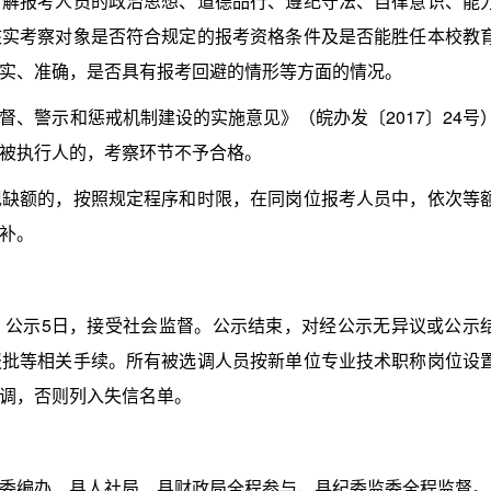
报考人员的政治思想、道德品行、遵纪守法、自律意识、能
核实考察对象是否符合规定的报考资格条件及是否能胜任本校教
实、准确，是否具有报考回避的情形等方面的情况。
警示和惩戒机制建设的实施意见》（皖办发〔2017〕24号
被执行人的，考察环节不予合格。
额的，按照规定程序和时限，在同岗位报考人员中，依次等
补。
示5日，接受社会监督。公示结束，对经公示无异议或公示
报批等相关手续。所有被选调人员按新单位专业技术职称岗位设
调，否则列入失信名单。
编办、县人社局、县财政局全程参与，县纪委监委全程监督。