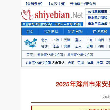
【会员登录】
【立即注册】
开通尊贵VIP会员
公共基础知识
职业能力测验
事业单位面试
首页
最新信息
招聘日报
在线试题
北京
上海
天津
重庆
山东
山西
福建
江西
安徽
云南
贵州
四川
首页
>
安徽事业单位招聘
>
滁州事业单位招聘
安徽事业单位招聘
各市直达：
合肥
芜湖
蚌埠
淮南
马
2025年滁州市来
发布时间