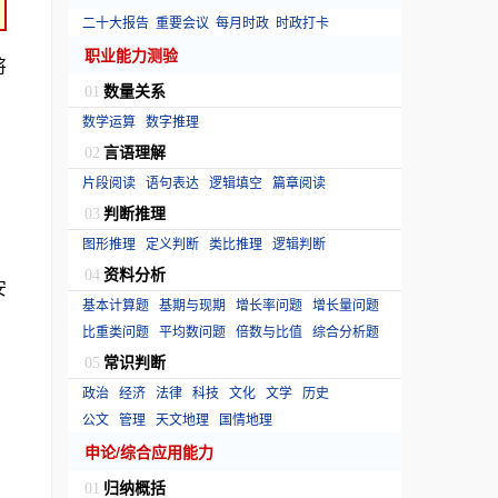
二十大报告
重要会议
每月时政
时政打卡
职业能力测验
将
数量关系
01
数学运算
数字推理
言语理解
02
片段阅读
语句表达
逻辑填空
篇章阅读
判断推理
03
图形推理
定义判断
类比推理
逻辑判断
资料分析
04
安
基本计算题
基期与现期
增长率问题
增长量问题
比重类问题
平均数问题
倍数与比值
综合分析题
常识判断
05
政治
经济
法律
科技
文化
文学
历史
公文
管理
天文地理
国情地理
申论/综合应用能力
归纳概括
01