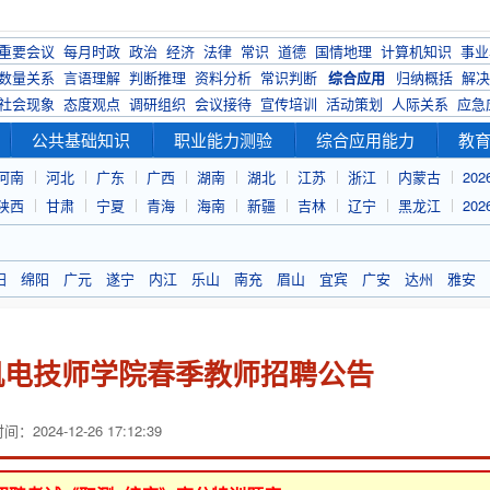
重要会议
每月时政
政治
经济
法律
常识
道德
国情地理
计算机知识
事业
数量关系
言语理解
判断推理
资料分析
常识判断
综合应用
归纳概括
解决
社会现象
态度观点
调研组织
会议接待
宣传培训
活动策划
人际关系
应急
公共基础知识
职业能力测验
综合应用能力
教
河南
河北
广东
广西
湖南
湖北
江苏
浙江
内蒙古
20
陕西
甘肃
宁夏
青海
海南
新疆
吉林
辽宁
黑龙江
20
阳
绵阳
广元
遂宁
内江
乐山
南充
眉山
宜宾
广安
达州
雅安
产机电技师学院春季教师招聘公告
：2024-12-26 17:12:39