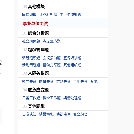
其他模块
08
国情地理
计算机知识
事业单位知识
事业单位面试
综合分析题
01
社会现象题
态度观点题
组织管理题
02
调研组织题
会议接待题
宣传培训题
院
活动策划题
整治方案题
其他组织题
人际关系题
03
日
领导关系
同事关系
群众关系
亲朋关系
其他
应急应变题
04
日常工作题
群众工作题
舆情处理题
其他题型
05
自我认知
情景模拟
演讲串词
复合综合