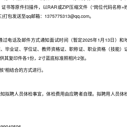
书等原件扫描件，以RAR或ZIP压缩文件（“岗位代码名称+
发送至qq邮箱：1375775313@qq.com。
电话及邮件方式通知面试时间（暂定2025年1月13日）和
证、毕业证、学位证、教师资格证、职称证、职业资格（技能）
供其复印件各1份，2寸蓝底标准照相片2张。
核”相结合的方式进行。
拟聘人员体检事宜，体检费用由应聘者自理。拟聘用人员体
9040506