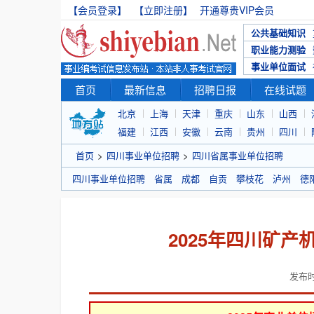
【会员登录】
【立即注册】
开通尊贵VIP会员
公共基础知识
职业能力测验
事业单位面试
首页
最新信息
招聘日报
在线试题
北京
上海
天津
重庆
山东
山西
福建
江西
安徽
云南
贵州
四川
首页
>
四川事业单位招聘
>
四川省属事业单位招聘
四川事业单位招聘
省属
成都
自贡
攀枝花
泸州
德
2025年四川矿
发布时间