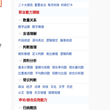
二十大报告
重要会议
每月时政
时政打卡
职业能力测验
数量关系
01
数学运算
数字推理
言语理解
02
片段阅读
语句表达
逻辑填空
篇章阅读
守
判断推理
03
图形推理
定义判断
类比推理
逻辑判断
资料分析
04
基本计算题
基期与现期
增长率问题
增长量问题
比重类问题
平均数问题
倍数与比值
综合分析题
常识判断
05
政治
经济
法律
科技
文化
文学
历史
公文
管理
天文地理
国情地理
申论/综合应用能力
归纳概括
01