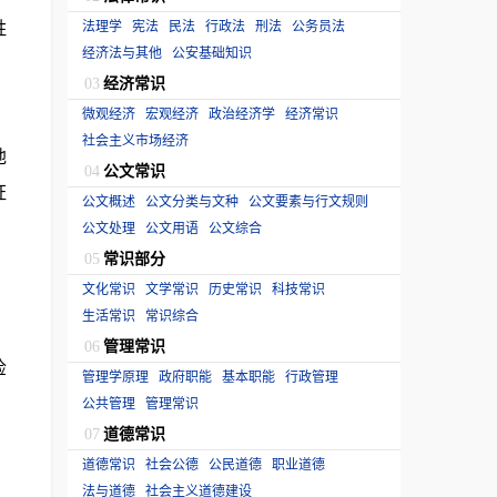
姓
法理学
宪法
民法
行政法
刑法
公务员法
经济法与其他
公安基础知识
经济常识
03
微观经济
宏观经济
政治经济学
经济常识
社会主义市场经济
地
公文常识
04
证
公文概述
公文分类与文种
公文要素与行文规则
公文处理
公文用语
公文综合
常识部分
05
文化常识
文学常识
历史常识
科技常识
生活常识
常识综合
管理常识
06
检
管理学原理
政府职能
基本职能
行政管理
公共管理
管理常识
道德常识
07
道德常识
社会公德
公民道德
职业道德
法与道德
社会主义道德建设