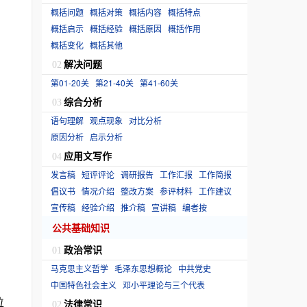
概括问题
概括对策
概括内容
概括特点
概括启示
概括经验
概括原因
概括作用
概括变化
概括其他
解决问题
02
第01-20关
第21-40关
第41-60关
综合分析
03
语句理解
观点现象
对比分析
原因分析
启示分析
应用文写作
04
发言稿
短评评论
调研报告
工作汇报
工作简报
倡议书
情况介绍
整改方案
参评材料
工作建议
宣传稿
经验介绍
推介稿
宣讲稿
编者按
公共基础知识
政治常识
01
马克思主义哲学
毛泽东思想概论
中共党史
中国特色社会主义
邓小平理论与三个代表
位
法律常识
02