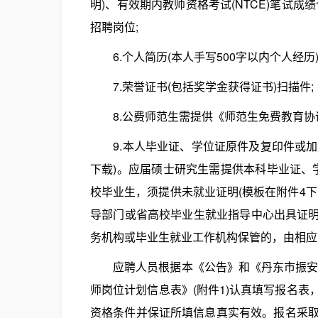
明)、有效期内教师资格考试(NTCE)笔试
招聘岗位;
6.个人简历(本人手写500字以内个人经历)
7.荣誉证书(包括奖学金获得证书)扫描件;
8.公费师范生需提供《师范生免费教育协议
9.本人毕业证、学位证原件及复印件或加盖
下载)。应届硕士研究生需提供本科毕业证、学
校毕业生，须提供未就业证明(模板在附件4
导部门或省高校毕业生就业指导中心出具证明
务机构或毕业生就业工作机构保管的，由相应
应聘人员根据本《公告》和《丹东市振安区
师岗位计划信息表》(附件1)认真填写报名
资格条件并保证所填信息真实有效。报名采