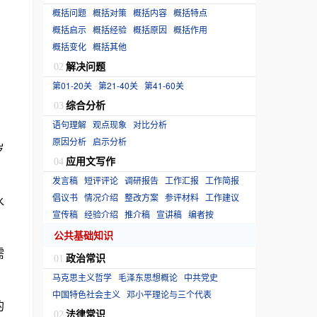
概括问题
概括对策
概括内容
概括特点
概括启示
概括经验
概括原因
概括作用
概括变化
概括其他
解决问题
02
第01-20关
第21-40关
第41-60关
综合分析
03
语句理解
观点现象
对比分析
原因分析
启示分析
岁
应用文写作
04
发言稿
短评评论
调研报告
工作汇报
工作简报
倡议书
情况介绍
整改方案
参评材料
工作建议
水
宣传稿
经验介绍
推介稿
宣讲稿
编者按
公共基础知识
需
政治常识
01
马克思主义哲学
毛泽东思想概论
中共党史
中国特色社会主义
邓小平理论与三个代表
的
法律常识
02