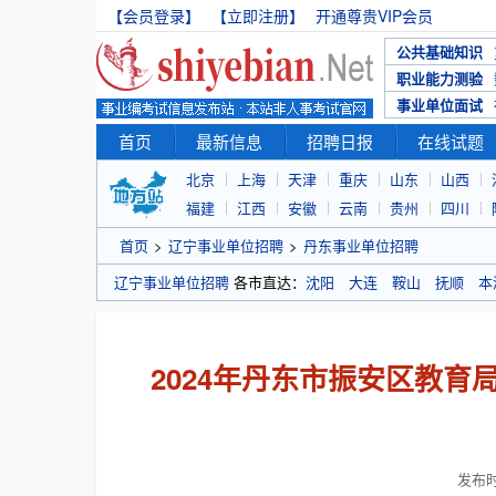
【会员登录】
【立即注册】
开通尊贵VIP会员
公共基础知识
职业能力测验
事业单位面试
首页
最新信息
招聘日报
在线试题
北京
上海
天津
重庆
山东
山西
福建
江西
安徽
云南
贵州
四川
首页
>
辽宁事业单位招聘
>
丹东事业单位招聘
辽宁事业单位招聘
各市直达：
沈阳
大连
鞍山
抚顺
本
2024年丹东市振安区教
发布时间