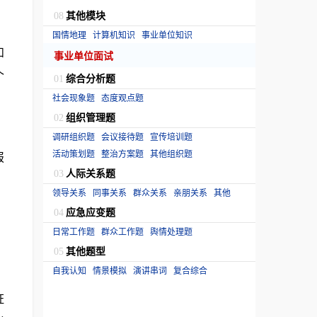
其他模块
08
国情地理
计算机知识
事业单位知识
和
事业单位面试
个
综合分析题
01
社会现象题
态度观点题
组织管理题
02
调研组织题
会议接待题
宣传培训题
活动策划题
整治方案题
其他组织题
报
人际关系题
03
领导关系
同事关系
群众关系
亲朋关系
其他
应急应变题
04
日常工作题
群众工作题
舆情处理题
其他题型
05
自我认知
情景模拟
演讲串词
复合综合
证