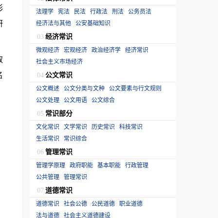
形
法理学
宪法
民法
行政法
刑法
公务员法
研
经济法与其他
公安基础知识
经济常识
03
微观经济
宏观经济
政治经济学
经济常识
取
社会主义市场经济
名
公文常识
04
公文概述
公文分类与文种
公文要素与行文规则
公文处理
公文用语
公文综合
常识部分
05
文化常识
文学常识
历史常识
科技常识
生活常识
常识综合
管理常识
06
管理学原理
政府职能
基本职能
行政管理
公共管理
管理常识
道德常识
07
道德常识
社会公德
公民道德
职业道德
法与道德
社会主义道德建设