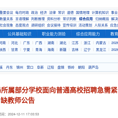
重要会议
每月时政
政治
经济
法律
常识
道德
国情地理
计算机知识
事业
数量关系
言语理解
判断推理
资料分析
常识判断
综合应用
归纳概括
解决
社会现象
态度观点
调研组织
会议接待
宣传培训
活动策划
人际关系
应急
公共基础知识
职业能力测验
综合应用能力
教
河南
河北
广东
广西
湖南
湖北
江苏
浙江
内蒙古
20
陕西
甘肃
宁夏
青海
海南
新疆
吉林
辽宁
黑龙江
20
溪
丹东
锦州
营口
阜新
辽阳
盘锦
铁岭
朝阳
葫芦岛
育局所属部分学校面向普通高校招聘急需紧
缺教师公告
：2024-12-11 17:03:53