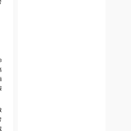
考
3
高
指
服
教
考
或