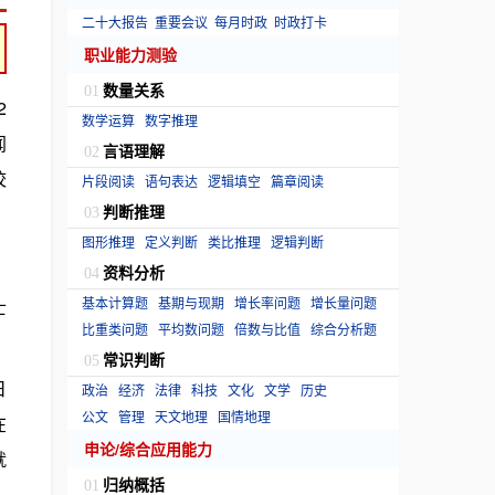
二十大报告
重要会议
每月时政
时政打卡
职业能力测验
数量关系
01
2
数学运算
数字推理
闻
言语理解
02
校
片段阅读
语句表达
逻辑填空
篇章阅读
判断推理
03
图形推理
定义判断
类比推理
逻辑判断
资料分析
04
基本计算题
基期与现期
增长率问题
增长量问题
士
比重类问题
平均数问题
倍数与比值
综合分析题
常识判断
05
日
政治
经济
法律
科技
文化
文学
历史
公文
管理
天文地理
国情地理
在
申论/综合应用能力
就
归纳概括
01