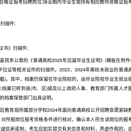
成绩合格证报考招聘岗位;择业期内毕业生需持有相应教师资格证报
扫描件;
书》扫描件;
院系公章的《普通高校2025年应届毕业生证明》(模板在附件
位证等相关证件的扫描件。2023、2024年离校未就业的普通
下载)。其中，档案仍保留在毕业院校的，由毕业院校毕业生就业
;档案已转到县(市、区)级及以上政府人事、教育部门所属人才
的档案保管部门出具证明。
教育局所属部分学校2024年面向普通高校公开招聘急需紧缺
表，对所报岗位报考资格条件进行核对，确认本人符合该岗位的报
取诚信承诺制，考生应如实提交有关信息和材料，弄虚作假的、