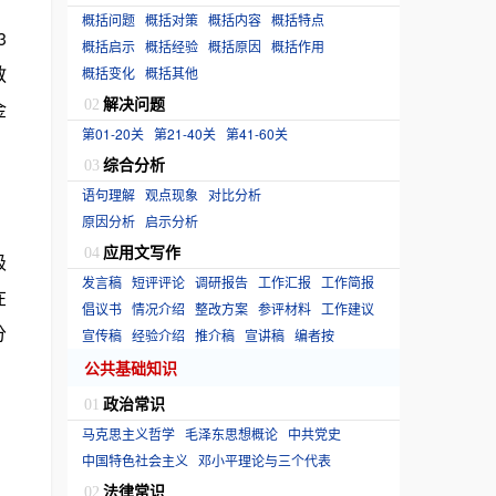
，
概括问题
概括对策
概括内容
概括特点
3
概括启示
概括经验
概括原因
概括作用
教
概括变化
概括其他
解决问题
金
02
第01-20关
第21-40关
第41-60关
综合分析
03
，
语句理解
观点现象
对比分析
原因分析
启示分析
、
应用文写作
04
级
发言稿
短评评论
调研报告
工作汇报
工作简报
在
倡议书
情况介绍
整改方案
参评材料
工作建议
分
宣传稿
经验介绍
推介稿
宣讲稿
编者按
公共基础知识
政治常识
01
马克思主义哲学
毛泽东思想概论
中共党史
中国特色社会主义
邓小平理论与三个代表
法律常识
02