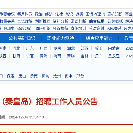
重要会议
每月时政
政治
经济
法律
常识
道德
国情地理
计算机知识
事业
数量关系
言语理解
判断推理
资料分析
常识判断
综合应用
归纳概括
解决
社会现象
态度观点
调研组织
会议接待
宣传培训
活动策划
人际关系
应急
公共基础知识
职业能力测验
综合应用能力
教
河南
河北
广东
广西
湖南
湖北
江苏
浙江
内蒙古
20
陕西
甘肃
宁夏
青海
海南
新疆
吉林
辽宁
黑龙江
20
口
保定
唐山
承德
廊坊
沧州
衡水
邢台
学（秦皇岛）招聘工作人员公告
：2024-12-04 15:34:13