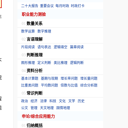
二十大报告
重要会议
每月时政
时政打卡
职业能力测验
年
数量关系
01
数学运算
数字推理
言语理解
02
片段阅读
语句表达
逻辑填空
篇章阅读
，
判断推理
03
大
图形推理
定义判断
类比推理
逻辑判断
。
资料分析
04
院
基本计算题
基期与现期
增长率问题
增长量问题
比重类问题
平均数问题
倍数与比值
综合分析题
常识判断
05
程
政治
经济
法律
科技
文化
文学
历史
组
公文
管理
天文地理
国情地理
申论/综合应用能力
。
归纳概括
01