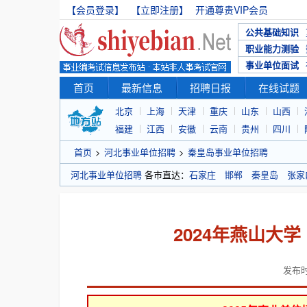
【会员登录】
【立即注册】
开通尊贵VIP会员
公共基础知识
职业能力测验
事业单位面试
首页
最新信息
招聘日报
在线试题
北京
上海
天津
重庆
山东
山西
福建
江西
安徽
云南
贵州
四川
首页
>
河北事业单位招聘
>
秦皇岛事业单位招聘
河北事业单位招聘
各市直达：
石家庄
邯郸
秦皇岛
张家
2024年燕山大
发布时间