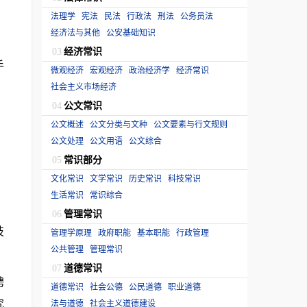
法理学
宪法
民法
行政法
刑法
公务员法
经济法与其他
公安基础知识
经济常识
03
手
微观经济
宏观经济
政治经济学
经济常识
社会主义市场经济
公文常识
04
公文概述
公文分类与文种
公文要素与行文规则
公文处理
公文用语
公文综合
常识部分
05
文化常识
文学常识
历史常识
科技常识
生活常识
常识综合
管理常识
06
技
管理学原理
政府职能
基本职能
行政管理
公共管理
管理常识
道德常识
07
聘
道德常识
社会公德
公民道德
职业道德
究
法与道德
社会主义道德建设