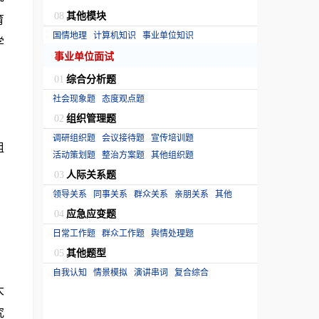
其他模块
育
08
国情地理
计算机知识
事业单位知识
学
事业单位面试
综合分析题
01
，
社会现象题
态度观点题
组织管理题
02
调研组织题
会议接待题
宣传培训题
组
活动策划题
整治方案题
其他组织题
人际关系题
03
领导关系
同事关系
群众关系
亲朋关系
其他
应急应变题
04
日常工作题
群众工作题
舆情处理题
其他题型
05
自我认知
情景模拟
演讲串词
复合综合
大
究