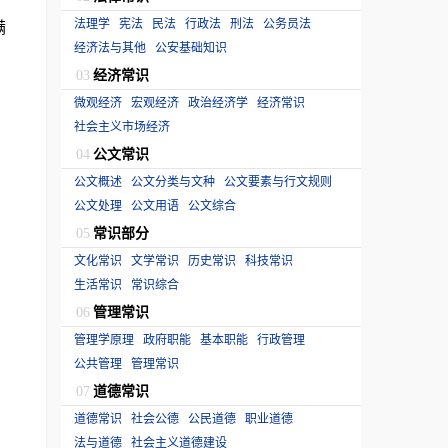
法理学
宪法
民法
行政法
刑法
公务员法
满
经济法与其他
公安基础知识
经济常识
03
微观经济
宏观经济
政治经济学
经济常识
社会主义市场经济
公文常识
04
公文概述
公文分类与文种
公文要素与行文规则
公文处理
公文用语
公文综合
常识部分
05
文化常识
文学常识
历史常识
科技常识
生活常识
常识综合
管理常识
06
管理学原理
政府职能
基本职能
行政管理
公共管理
管理常识
道德常识
07
道德常识
社会公德
公民道德
职业道德
法与道德
社会主义道德建设