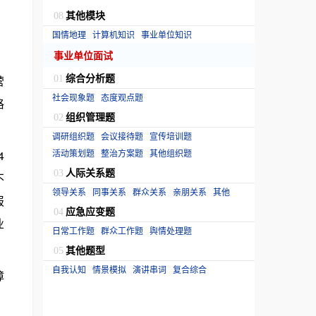
其他模块
08
国情地理
计算机知识
事业单位知识
事业单位面试
综合分析题
营
01
社会现象题
态度观点题
格
组织管理题
02
调研组织题
会议接待题
宣传培训题
活动策划题
整治方案题
其他组织题
4
人际关系题
03
不
领导关系
同事关系
群众关系
亲朋关系
其他
报
应急应变题
04
业
日常工作题
群众工作题
舆情处理题
其他题型
05
自我认知
情景模拟
演讲串词
复合综合
障
，