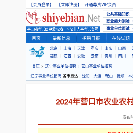
【会员登录】
【立即注册】
开通尊贵VIP会员
公共基础知识
职业能力测验
事业单位面试
首页
最新信息
招聘日报
在线试题
北京
上海
天津
重庆
山东
山西
福建
江西
安徽
云南
贵州
四川
首页
>
辽宁事业单位招聘
>
营口事业单位招聘
辽宁事业单位招聘
各市直达：
沈阳
大连
鞍山
抚顺
本
2024年营口市农业
发布时间