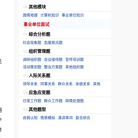
其他模块
08
国情地理
计算机知识
事业单位知识
事业单位面试
综合分析题
01
社会现象题
态度观点题
组织管理题
02
调研组织题
会议接待题
宣传培训题
关
活动策划题
整治方案题
其他组织题
人际关系题
03
领导关系
同事关系
群众关系
亲朋关系
其他
应急应变题
04
日常工作题
群众工作题
舆情处理题
其他题型
网
05
自我认知
情景模拟
演讲串词
复合综合
户
修