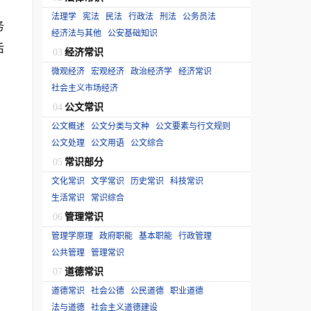
法理学
宪法
民法
行政法
刑法
公务员法
务
经济法与其他
公安基础知识
后
经济常识
03
微观经济
宏观经济
政治经济学
经济常识
社会主义市场经济
公文常识
04
公文概述
公文分类与文种
公文要素与行文规则
公文处理
公文用语
公文综合
常识部分
05
文化常识
文学常识
历史常识
科技常识
生活常识
常识综合
管理常识
06
管理学原理
政府职能
基本职能
行政管理
公共管理
管理常识
道德常识
07
道德常识
社会公德
公民道德
职业道德
法与道德
社会主义道德建设