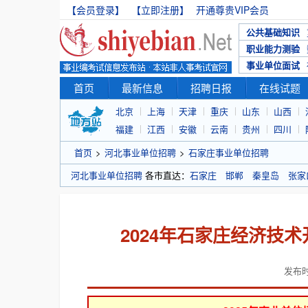
【会员登录】
【立即注册】
开通尊贵VIP会员
公共基础知识
职业能力测验
事业单位面试
首页
最新信息
招聘日报
在线试题
北京
上海
天津
重庆
山东
山西
福建
江西
安徽
云南
贵州
四川
首页
>
河北事业单位招聘
>
石家庄事业单位招聘
河北事业单位招聘
各市直达：
石家庄
邯郸
秦皇岛
张家
2024年石家庄经济技
发布时间