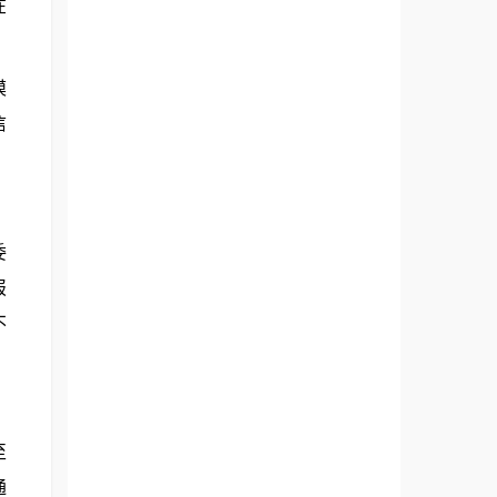
在
模
信
委
报
不
至
通