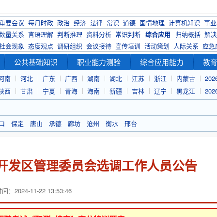
重要会议
每月时政
政治
经济
法律
常识
道德
国情地理
计算机知识
事业
数量关系
言语理解
判断推理
资料分析
常识判断
综合应用
归纳概括
解决
社会现象
态度观点
调研组织
会议接待
宣传培训
活动策划
人际关系
应急
公共基础知识
职业能力测验
综合应用能力
教
河南
河北
广东
广西
湖南
湖北
江苏
浙江
内蒙古
20
陕西
甘肃
宁夏
青海
海南
新疆
吉林
辽宁
黑龙江
20
口
保定
唐山
承德
廊坊
沧州
衡水
邢台
术开发区管理委员会选调工作人员公告
：2024-11-22 13:53:46