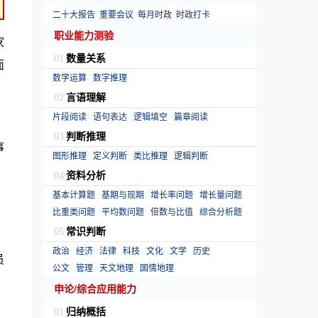
二十大报告
重要会议
每月时政
时政打卡
职业能力测验
家
数量关系
01
面
数学运算
数字推理
言语理解
02
片段阅读
语句表达
逻辑填空
篇章阅读
判断推理
03
事
图形推理
定义判断
类比推理
逻辑判断
资料分析
04
基本计算题
基期与现期
增长率问题
增长量问题
比重类问题
平均数问题
倍数与比值
综合分析题
常识判断
05
政治
经济
法律
科技
文化
文学
历史
员
公文
管理
天文地理
国情地理
申论/综合应用能力
归纳概括
01