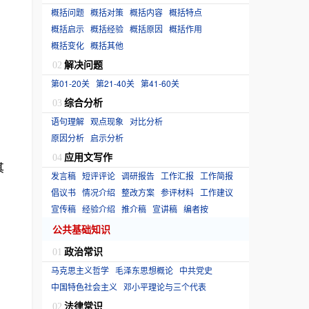
概括问题
概括对策
概括内容
概括特点
概括启示
概括经验
概括原因
概括作用
概括变化
概括其他
解决问题
02
第01-20关
第21-40关
第41-60关
综合分析
03
语句理解
观点现象
对比分析
原因分析
启示分析
应用文写作
04
其
发言稿
短评评论
调研报告
工作汇报
工作简报
倡议书
情况介绍
整改方案
参评材料
工作建议
宣传稿
经验介绍
推介稿
宣讲稿
编者按
公共基础知识
政治常识
01
马克思主义哲学
毛泽东思想概论
中共党史
中国特色社会主义
邓小平理论与三个代表
法律常识
02