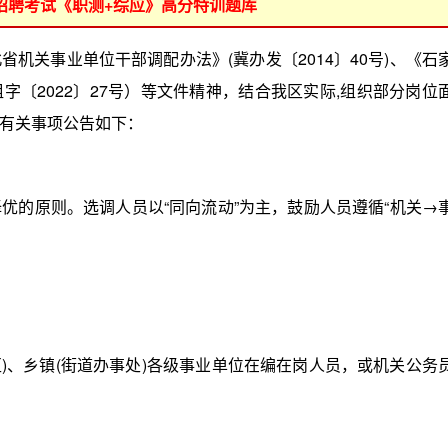
位招聘考试《职测+综应》高分特训题库
关事业单位干部调配办法》(冀办发〔2014〕40号)、《石
〔2022〕27号）等文件精神，结合我区实际,组织部分岗位
有关事项公告如下：
的原则。选调人员以“同向流动”为主，鼓励人员遵循“机关→
)、乡镇(街道办事处)各级事业单位在编在岗人员，或机关公务