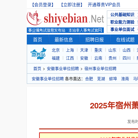
【会员登录】
【立即注册】
开通尊贵VIP会员
公共基础知识
职业能力测验
事业单位面试
首页
最新信息
招聘日报
在线试题
北京
上海
天津
重庆
山东
山西
福建
江西
安徽
云南
贵州
四川
首页
>
安徽事业单位招聘
>
宿州事业单位招聘
安徽事业单位招聘
各市直达：
合肥
芜湖
蚌埠
淮南
马
2025年宿
发布时间