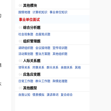
其他模块
08
国情地理
计算机知识
事业单位知识
习
事业单位面试
综合分析题
01
社会现象题
态度观点题
组织管理题
02
调研组织题
会议接待题
宣传培训题
活动策划题
整治方案题
其他组织题
人际关系题
03
题
领导关系
同事关系
群众关系
亲朋关系
其他
应急应变题
04
日常工作题
群众工作题
舆情处理题
大
其他题型
05
自我认知
情景模拟
演讲串词
复合综合