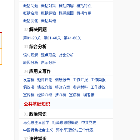
概括问题
概括对策
概括内容
概括特点
概括启示
概括经验
概括原因
概括作用
概括变化
概括其他
解决问题
02
第01-20关
第21-40关
第41-60关
综合分析
03
语句理解
观点现象
对比分析
原因分析
启示分析
应用文写作
04
发言稿
短评评论
调研报告
工作汇报
工作简报
倡议书
情况介绍
整改方案
参评材料
工作建议
宣传稿
经验介绍
推介稿
宣讲稿
编者按
公共基础知识
政治常识
01
马克思主义哲学
毛泽东思想概论
中共党史
中国特色社会主义
邓小平理论与三个代表
法律常识
02