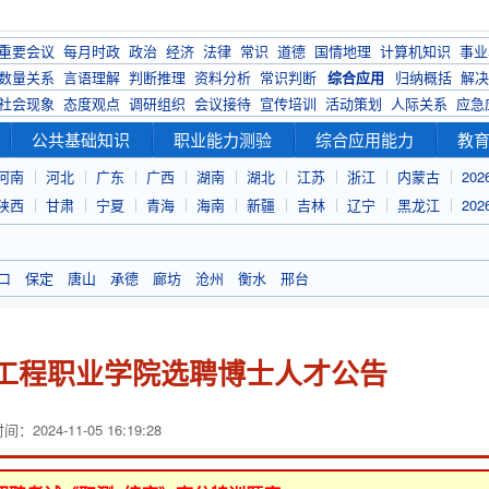
重要会议
每月时政
政治
经济
法律
常识
道德
国情地理
计算机知识
事业
数量关系
言语理解
判断推理
资料分析
常识判断
综合应用
归纳概括
解决
社会现象
态度观点
调研组织
会议接待
宣传培训
活动策划
人际关系
应急
公共基础知识
职业能力测验
综合应用能力
教
河南
河北
广东
广西
湖南
湖北
江苏
浙江
内蒙古
20
陕西
甘肃
宁夏
青海
海南
新疆
吉林
辽宁
黑龙江
20
口
保定
唐山
承德
廊坊
沧州
衡水
邢台
息工程职业学院选聘博士人才公告
：2024-11-05 16:19:28