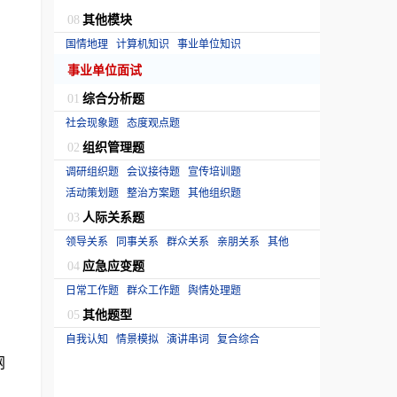
其他模块
08
国情地理
计算机知识
事业单位知识
事业单位面试
综合分析题
01
社会现象题
态度观点题
组织管理题
02
调研组织题
会议接待题
宣传培训题
活动策划题
整治方案题
其他组织题
人际关系题
03
领导关系
同事关系
群众关系
亲朋关系
其他
应急应变题
04
日常工作题
群众工作题
舆情处理题
其他题型
05
自我认知
情景模拟
演讲串词
复合综合
网