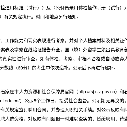
通用标准（试行）〉及〈公务员录用体检操作手册（试行）
0号）有关规定执行。时间和地点另行通知。
工作能力和现实表现进行考察，并对个人档案材料及相关证
备案表及学籍在线验证报告齐全，国（境）外留学生须出具教育
的真实性进行审查。如有体检、考察、审档不合格或自动放弃
分数线（60分）的考生中依次递补。公示后不再进行递补。
资源和社会保障局官网（http://rsj.sjz.gov.cn）和
jziei.edu.cn/）公示5个工作日，接受社会监督。公示期无异议的
按有关规定签订聘用合同，并办理入职相关手续。对公示反映有
拟聘人选资格，对反映有问题但一时难以查实的，暂缓聘用，待