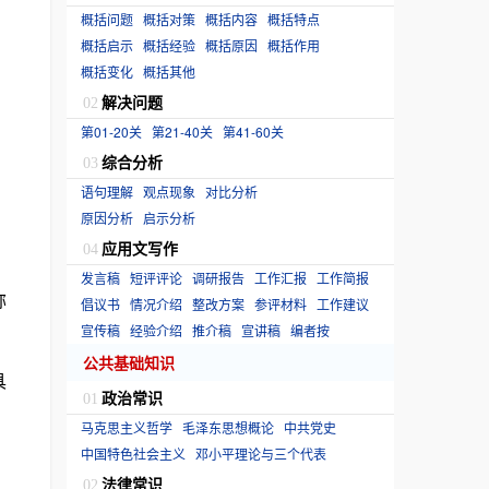
概括问题
概括对策
概括内容
概括特点
概括启示
概括经验
概括原因
概括作用
概括变化
概括其他
解决问题
02
第01-20关
第21-40关
第41-60关
综合分析
03
语句理解
观点现象
对比分析
原因分析
启示分析
应用文写作
04
发言稿
短评评论
调研报告
工作汇报
工作简报
称
倡议书
情况介绍
整改方案
参评材料
工作建议
宣传稿
经验介绍
推介稿
宣讲稿
编者按
公共基础知识
具
政治常识
01
马克思主义哲学
毛泽东思想概论
中共党史
中国特色社会主义
邓小平理论与三个代表
法律常识
02