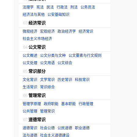
法理学
宪法
民法
行政法
刑法
公务员法
经济法与其他
公安基础知识
经济常识
03
微观经济
宏观经济
政治经济学
经济常识
社会主义市场经济
公文常识
04
公文概述
公文分类与文种
公文要素与行文规则
公文处理
公文用语
公文综合
常识部分
05
文化常识
文学常识
历史常识
科技常识
生活常识
常识综合
管理常识
06
管理学原理
政府职能
基本职能
行政管理
公共管理
管理常识
道德常识
07
道德常识
社会公德
公民道德
职业道德
法与道德
社会主义道德建设