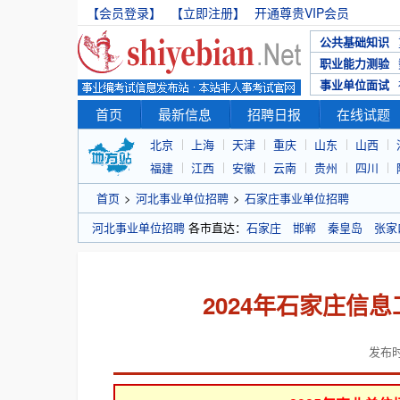
【会员登录】
【立即注册】
开通尊贵VIP会员
公共基础知识
职业能力测验
事业单位面试
首页
最新信息
招聘日报
在线试题
北京
上海
天津
重庆
山东
山西
福建
江西
安徽
云南
贵州
四川
首页
>
河北事业单位招聘
>
石家庄事业单位招聘
河北事业单位招聘
各市直达：
石家庄
邯郸
秦皇岛
张家
2024年石家庄信
发布时间