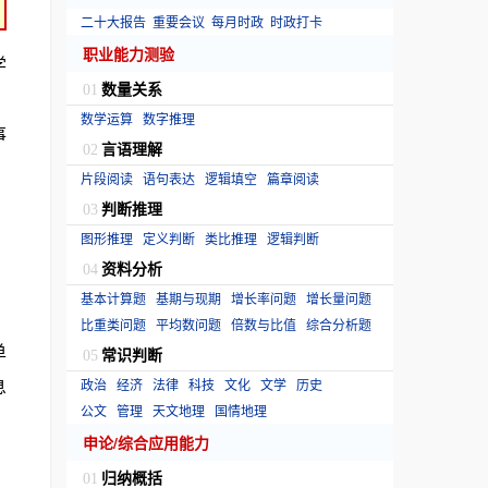
二十大报告
重要会议
每月时政
时政打卡
职业能力测验
学
数量关系
01
》
数学运算
数字推理
事
言语理解
02
片段阅读
语句表达
逻辑填空
篇章阅读
判断推理
03
图形推理
定义判断
类比推理
逻辑判断
资料分析
04
基本计算题
基期与现期
增长率问题
增长量问题
比重类问题
平均数问题
倍数与比值
综合分析题
单
常识判断
05
息
政治
经济
法律
科技
文化
文学
历史
公文
管理
天文地理
国情地理
申论/综合应用能力
归纳概括
01