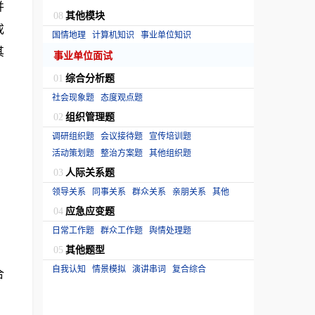
并
其他模块
08
或
国情地理
计算机知识
事业单位知识
其
事业单位面试
综合分析题
01
社会现象题
态度观点题
组织管理题
02
、
调研组织题
会议接待题
宣传培训题
活动策划题
整治方案题
其他组织题
人际关系题
03
领导关系
同事关系
群众关系
亲朋关系
其他
应急应变题
04
日常工作题
群众工作题
舆情处理题
其他题型
05
自我认知
情景模拟
演讲串词
复合综合
合