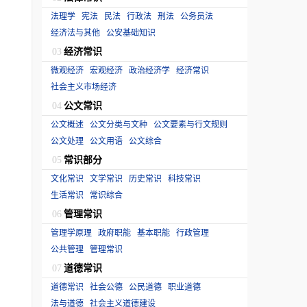
法理学
宪法
民法
行政法
刑法
公务员法
经济法与其他
公安基础知识
经济常识
03
微观经济
宏观经济
政治经济学
经济常识
社会主义市场经济
公文常识
04
公文概述
公文分类与文种
公文要素与行文规则
公文处理
公文用语
公文综合
常识部分
05
文化常识
文学常识
历史常识
科技常识
生活常识
常识综合
管理常识
06
管理学原理
政府职能
基本职能
行政管理
公共管理
管理常识
道德常识
07
道德常识
社会公德
公民道德
职业道德
法与道德
社会主义道德建设