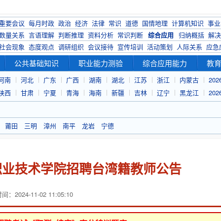
重要会议
每月时政
政治
经济
法律
常识
道德
国情地理
计算机知识
事业
数量关系
言语理解
判断推理
资料分析
常识判断
综合应用
归纳概括
解决
社会现象
态度观点
调研组织
会议接待
宣传培训
活动策划
人际关系
应急
公共基础知识
职业能力测验
综合应用能力
教
河南
河北
广东
广西
湖南
湖北
江苏
浙江
内蒙古
20
陕西
甘肃
宁夏
青海
海南
新疆
吉林
辽宁
黑龙江
20
莆田
三明
漳州
南平
龙岩
宁德
西职业技术学院招聘台湾籍教师公告
：2024-11-02 11:05:10