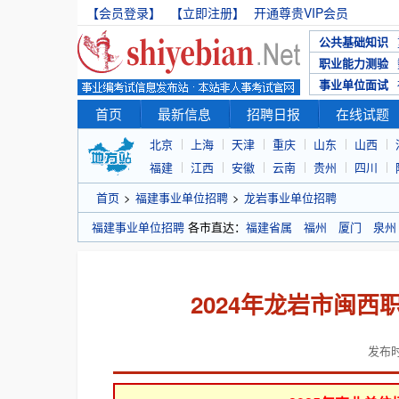
【会员登录】
【立即注册】
开通尊贵VIP会员
公共基础知识
职业能力测验
事业单位面试
首页
最新信息
招聘日报
在线试题
北京
上海
天津
重庆
山东
山西
福建
江西
安徽
云南
贵州
四川
首页
>
福建事业单位招聘
>
龙岩事业单位招聘
福建事业单位招聘
各市直达：
福建省属
福州
厦门
泉州
2024年龙岩市闽
发布时间