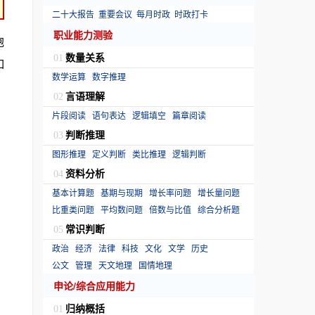
二十大报告
重要会议
每月时政
时政打卡
职业能力测验
胞
数量关系
01
如
数学运算
数字推理
言语理解
02
片段阅读
语句表达
逻辑填空
篇章阅读
判断推理
03
图形推理
定义判断
类比推理
逻辑判断
资料分析
04
基本计算题
基期与现期
增长率问题
增长量问题
比重类问题
平均数问题
倍数与比值
综合分析题
常识判断
05
政治
经济
法律
科技
文化
文学
历史
公文
管理
天文地理
国情地理
申论/综合应用能力
归纳概括
01