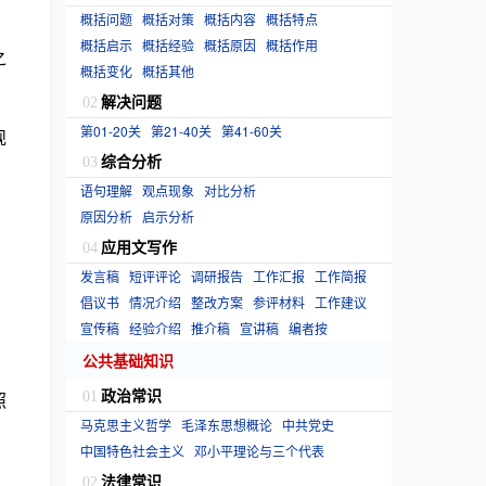
概括问题
概括对策
概括内容
概括特点
概括启示
概括经验
概括原因
概括作用
之
概括变化
概括其他
解决问题
02
第01-20关
第21-40关
第41-60关
规
综合分析
03
语句理解
观点现象
对比分析
原因分析
启示分析
应用文写作
04
发言稿
短评评论
调研报告
工作汇报
工作简报
倡议书
情况介绍
整改方案
参评材料
工作建议
宣传稿
经验介绍
推介稿
宣讲稿
编者按
公共基础知识
政治常识
照
01
马克思主义哲学
毛泽东思想概论
中共党史
中国特色社会主义
邓小平理论与三个代表
法律常识
02