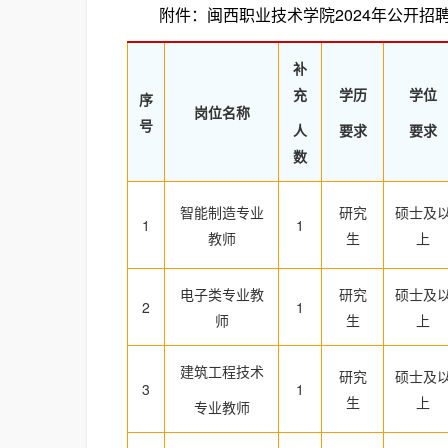
附件：闽西职业技术学院2024年公开招
补
充
学历
学位
序
岗位名称
号
人
要求
要求
数
智能制造专业
研究
硕士及
1
1
教师
生
上
电子类专业教
研究
硕士及
2
1
师
生
上
建筑工程技术
研究
硕士及
3
1
生
上
专业教师