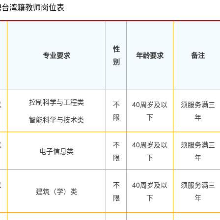
聘台湾籍教师岗位表
性
专业要求
年龄要求
备注
别
控制科学与工程类
以
不
40周岁及以
须服务满三
限
下
年
智能科学与技术类
以
不
40周岁及以
须服务满三
电子信息类
限
下
年
以
不
40周岁及以
须服务满三
建筑（学）类
限
下
年