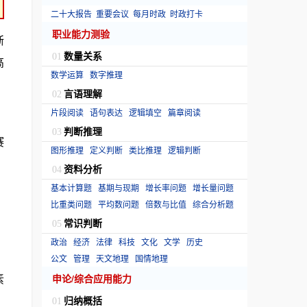
二十大报告
重要会议
每月时政
时政打卡
职业能力测验
浙
数量关系
01
高
数学运算
数字推理
言语理解
02
片段阅读
语句表达
逻辑填空
篇章阅读
判断推理
03
赛
图形推理
定义判断
类比推理
逻辑判断
资料分析
04
基本计算题
基期与现期
增长率问题
增长量问题
比重类问题
平均数问题
倍数与比值
综合分析题
常识判断
05
政治
经济
法律
科技
文化
文学
历史
公文
管理
天文地理
国情地理
素
申论/综合应用能力
归纳概括
01