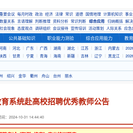
重要会议
每月时政
政治
经济
法律
常识
道德
国情地理
计算机知识
事业
数量关系
言语理解
判断推理
资料分析
常识判断
综合应用
归纳概括
解决
社会现象
态度观点
调研组织
会议接待
宣传培训
活动策划
人际关系
应急
公共基础知识
职业能力测验
综合应用能力
教
河南
河北
广东
广西
湖南
湖北
江苏
浙江
内蒙古
20
陕西
甘肃
宁夏
青海
海南
新疆
吉林
辽宁
黑龙江
20
州
绍兴
金华
衢州
舟山
台州
丽水
善教育系统赴高校招聘优秀教师公告
：2024-10-31 14:44:40