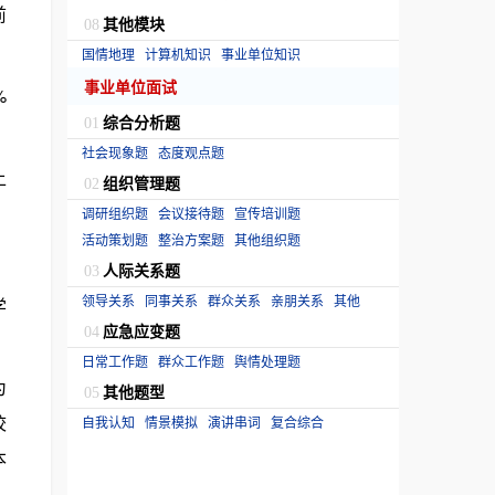
前
其他模块
08
国情地理
计算机知识
事业单位知识
事业单位面试
%
综合分析题
01
社会现象题
态度观点题
上
组织管理题
02
调研组织题
会议接待题
宣传培训题
活动策划题
整治方案题
其他组织题
人际关系题
03
领导关系
同事关系
群众关系
亲朋关系
其他
学
应急应变题
04
日常工作题
群众工作题
舆情处理题
为
其他题型
05
校
自我认知
情景模拟
演讲串词
复合综合
本