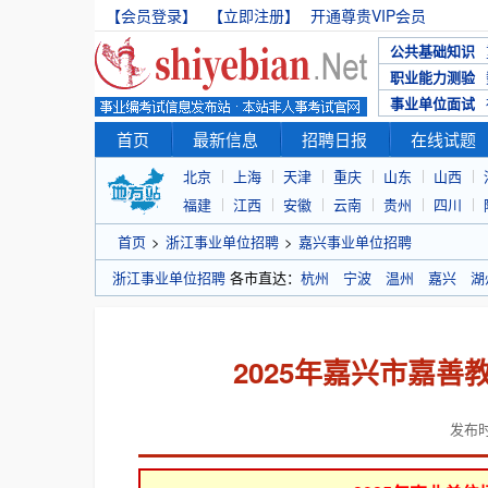
【会员登录】
【立即注册】
开通尊贵VIP会员
公共基础知识
职业能力测验
事业单位面试
首页
最新信息
招聘日报
在线试题
北京
上海
天津
重庆
山东
山西
福建
江西
安徽
云南
贵州
四川
首页
>
浙江事业单位招聘
>
嘉兴事业单位招聘
浙江事业单位招聘
各市直达：
杭州
宁波
温州
嘉兴
湖
2025年嘉兴市嘉
发布时间