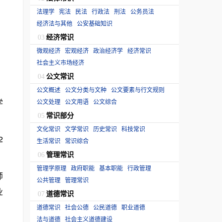
法理学
宪法
民法
行政法
刑法
公务员法
经济法与其他
公安基础知识
经济常识
03
微观经济
宏观经济
政治经济学
经济常识
社会主义市场经济
公文常识
04
公文概述
公文分类与文种
公文要素与行文规则
学
公文处理
公文用语
公文综合
常识部分
05
文化常识
文学常识
历史常识
科技常识
2
生活常识
常识综合
管理常识
06
管理学原理
政府职能
基本职能
行政管理
师
公共管理
管理常识
业
道德常识
07
道德常识
社会公德
公民道德
职业道德
法与道德
社会主义道德建设