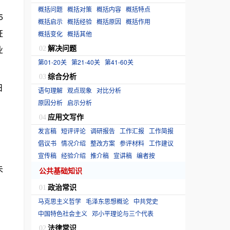
概括问题
概括对策
概括内容
概括特点
5
概括启示
概括经验
概括原因
概括作用
证
概括变化
概括其他
解决问题
业
02
第01-20关
第21-40关
第41-60关
综合分析
03
日
语句理解
观点现象
对比分析
原因分析
启示分析
应用文写作
04
发言稿
短评评论
调研报告
工作汇报
工作简报
倡议书
情况介绍
整改方案
参评材料
工作建议
宣传稿
经验介绍
推介稿
宣讲稿
编者按
未
公共基础知识
政治常识
01
马克思主义哲学
毛泽东思想概论
中共党史
中国特色社会主义
邓小平理论与三个代表
法律常识
02