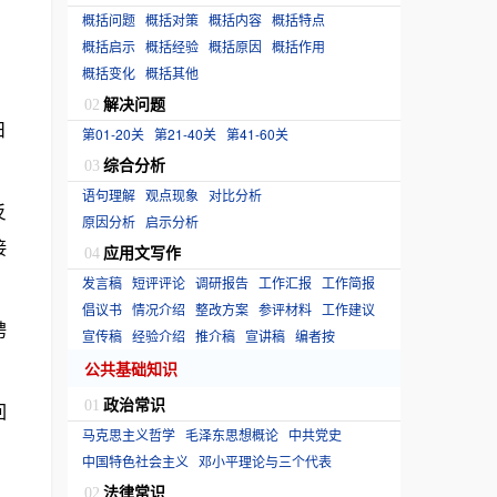
概括问题
概括对策
概括内容
概括特点
概括启示
概括经验
概括原因
概括作用
概括变化
概括其他
解决问题
02
日
第01-20关
第21-40关
第41-60关
综合分析
03
语句理解
观点现象
对比分析
反
原因分析
启示分析
接
应用文写作
04
发言稿
短评评论
调研报告
工作汇报
工作简报
倡议书
情况介绍
整改方案
参评材料
工作建议
聘
宣传稿
经验介绍
推介稿
宣讲稿
编者按
公共基础知识
政治常识
01
回
马克思主义哲学
毛泽东思想概论
中共党史
中国特色社会主义
邓小平理论与三个代表
法律常识
02