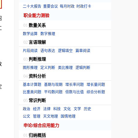
二十大报告
重要会议
每月时政
时政打卡
职业能力测验
招
数量关系
01
工
数学运算
数字推理
言语理解
02
片段阅读
语句表达
逻辑填空
篇章阅读
判断推理
03
政
图形推理
定义判断
类比推理
逻辑判断
资料分析
04
基本计算题
基期与现期
增长率问题
增长量问题
定
比重类问题
平均数问题
倍数与比值
综合分析题
常识判断
05
政治
经济
法律
科技
文化
文学
历史
公文
管理
天文地理
国情地理
申论/综合应用能力
归纳概括
01