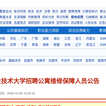
重要会议
每月时政
政治
经济
法律
常识
道德
国情地理
计算机知识
事业
数量关系
言语理解
判断推理
资料分析
常识判断
综合应用
归纳概括
解决
社会现象
态度观点
调研组织
会议接待
宣传培训
活动策划
人际关系
应急
公共基础知识
职业能力测验
综合应用能力
教
河南
河北
广东
广西
湖南
湖北
江苏
浙江
内蒙古
20
陕西
甘肃
宁夏
青海
海南
新疆
吉林
辽宁
黑龙江
20
水市
嘉峪关市
武威市
张掖市
白银市
平凉市
庆阳市
定西市
陇南
职业技术大学招聘公寓维修保障人员公告
：2024-10-29 16:20:33