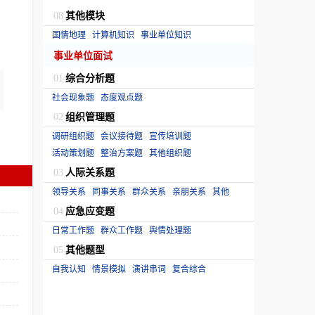
其他模块
08
国情地理
计算机知识
事业单位知识
事业单位面试
综合分析题
01
社会现象题
态度观点题
组织管理题
02
调研组织题
会议接待题
宣传培训题
活动策划题
整治方案题
其他组织题
人际关系题
03
领导关系
同事关系
群众关系
亲朋关系
其他
应急应变题
04
日常工作题
群众工作题
舆情处理题
其他题型
05
自我认知
情景模拟
演讲串词
复合综合