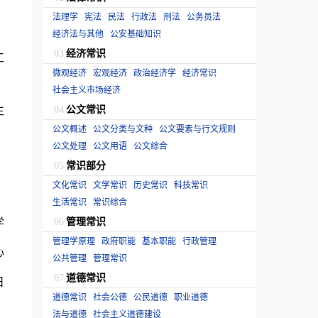
法理学
宪法
民法
行政法
刑法
公务员法
经济法与其他
公安基础知识
经济常识
03
工
微观经济
宏观经济
政治经济学
经济常识
社会主义市场经济
生
公文常识
04
公文概述
公文分类与文种
公文要素与行文规则
公文处理
公文用语
公文综合
常识部分
05
文化常识
文学常识
历史常识
科技常识
生活常识
常识综合
学
管理常识
06
管理学原理
政府职能
基本职能
行政管理
心
公共管理
管理常识
道德常识
07
日
道德常识
社会公德
公民道德
职业道德
法与道德
社会主义道德建设