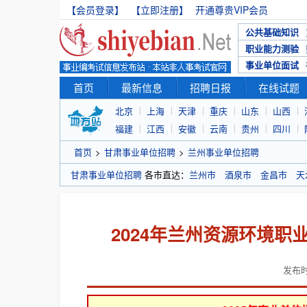
【会员登录】
【立即注册】
开通尊贵VIP会员
公共基础知识
职业能力测验
事业单位面试
首页
最新信息
招聘日报
在线试题
北京
上海
天津
重庆
山东
山西
福建
江西
安徽
云南
贵州
四川
首页
>
甘肃事业单位招聘
>
兰州事业单位招聘
甘肃事业单位招聘
各市直达：
兰州市
酒泉市
金昌市
天
2024年兰州资源环境
发布时间