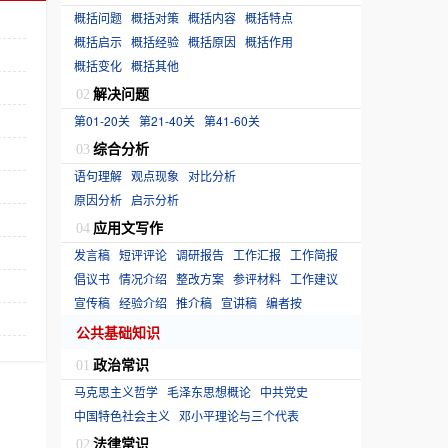
概括问题
概括对策
概括内容
概括特点
概括启示
概括经验
概括原因
概括作用
概括变化
概括其他
解决问题
02
第01-20关
第21-40关
第41-60关
综合分析
03
语句理解
观点现象
对比分析
原因分析
启示分析
应用文写作
04
发言稿
短评评论
调研报告
工作汇报
工作简报
倡议书
情况介绍
整改方案
参评材料
工作建议
宣传稿
经验介绍
推介稿
宣讲稿
编者按
公共基础知识
政治常识
01
马克思主义哲学
毛泽东思想概论
中共党史
中国特色社会主义
邓小平理论与三个代表
法律常识
02