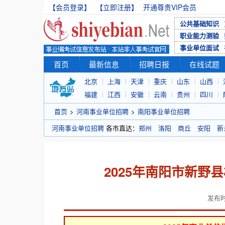
【会员登录】
【立即注册】
开通尊贵VIP会员
公共基础知识
职业能力测验
事业单位面试
首页
最新信息
招聘日报
在线试题
北京
上海
天津
重庆
山东
山西
福建
江西
安徽
云南
贵州
四川
首页
>
河南事业单位招聘
>
南阳事业单位招聘
河南事业单位招聘
各市直达：
郑州
洛阳
商丘
安阳
新
2025年南阳市新野
发布时间