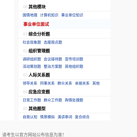
其他模块
08
国情地理
计算机知识
事业单位知识
事业单位面试
综合分析题
01
社会现象题
态度观点题
组织管理题
02
调研组织题
会议接待题
宣传培训题
活动策划题
整治方案题
其他组织题
人际关系题
03
领导关系
同事关系
群众关系
亲朋关系
其他
应急应变题
04
日常工作题
群众工作题
舆情处理题
其他题型
05
自我认知
情景模拟
演讲串词
复合综合
！请考生以官方网站公布信息为准！