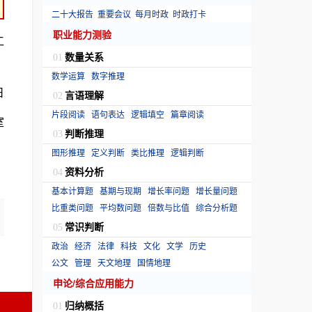
二十大报告
重要会议
每月时政
时政打卡
职业能力测验
工
数量关系
01
数学运算
数字推理
日
言语理解
02
片段阅读
语句表达
逻辑填空
篇章阅读
室
判断推理
03
图形推理
定义判断
类比推理
逻辑判断
资料分析
04
基本计算题
基期与现期
增长率问题
增长量问题
比重类问题
平均数问题
倍数与比值
综合分析题
常识判断
05
政治
经济
法律
科技
文化
文学
历史
公文
管理
天文地理
国情地理
申论/综合应用能力
归纳概括
01