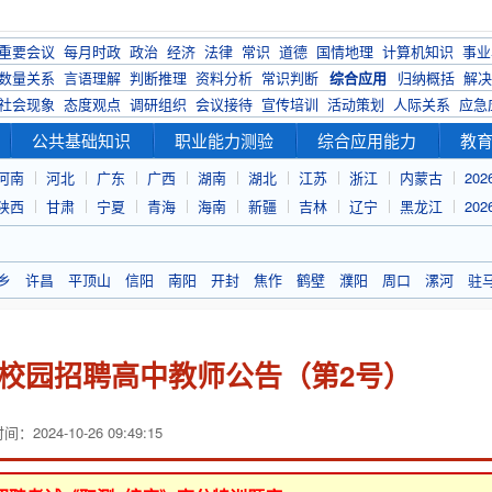
重要会议
每月时政
政治
经济
法律
常识
道德
国情地理
计算机知识
事业
数量关系
言语理解
判断推理
资料分析
常识判断
综合应用
归纳概括
解决
社会现象
态度观点
调研组织
会议接待
宣传培训
活动策划
人际关系
应急
公共基础知识
职业能力测验
综合应用能力
教
河南
河北
广东
广西
湖南
湖北
江苏
浙江
内蒙古
20
陕西
甘肃
宁夏
青海
海南
新疆
吉林
辽宁
黑龙江
20
乡
许昌
平顶山
信阳
南阳
开封
焦作
鹤壁
濮阳
周口
漯河
驻
县校园招聘高中教师公告（第2号）
：2024-10-26 09:49:15