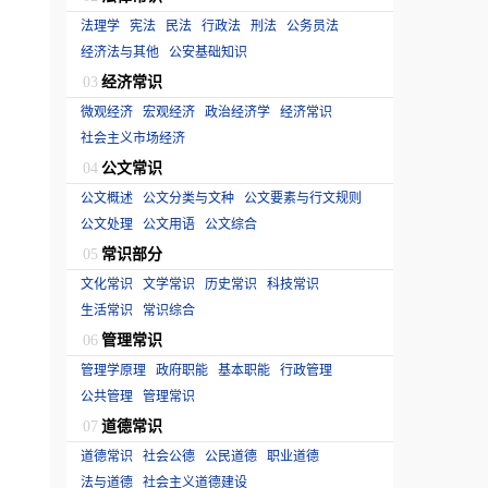
法理学
宪法
民法
行政法
刑法
公务员法
经济法与其他
公安基础知识
经济常识
03
微观经济
宏观经济
政治经济学
经济常识
社会主义市场经济
公文常识
04
公文概述
公文分类与文种
公文要素与行文规则
公文处理
公文用语
公文综合
常识部分
05
文化常识
文学常识
历史常识
科技常识
生活常识
常识综合
管理常识
06
管理学原理
政府职能
基本职能
行政管理
公共管理
管理常识
道德常识
07
道德常识
社会公德
公民道德
职业道德
法与道德
社会主义道德建设