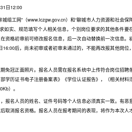
1日12:00
”（www.lczgw.gov.cn）和“聊城市人力资源和社会保
v.cn/）网站，按要求如实、规范填写个人相关信息，个别岗位要求的其他条件要
员在资格初审前可修改报名信息，后一次自动替换前一次信息。
0日16:00后，尚未初审或者初审未通过的，不能再改报其他岗位
免冠正面照片。报名人员需在报名系统中上传符合岗位招聘
育部学历证书电子注册备案表》《学位认证报告》，（相关材料
0Kb）。
报名人员的姓名、证件号码等个人信息必须真实一致。有恶
实后取消报名资格。报名人员在报考期间的表现，将作为本次人