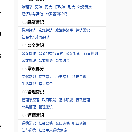
法理学
宪法
民法
行政法
刑法
公务员法
生
经济法与其他
公安基础知识
经济常识
03
微观经济
宏观经济
政治经济学
经济常识
其
社会主义市场经济
公文常识
04
公文概述
公文分类与文种
公文要素与行文规则
等
公文处理
公文用语
公文综合
常识部分
05
文化常识
文学常识
历史常识
科技常识
生活常识
常识综合
管理常识
06
管理学原理
政府职能
基本职能
行政管理
公共管理
管理常识
道德常识
07
道德常识
社会公德
公民道德
职业道德
历
法与道德
社会主义道德建设