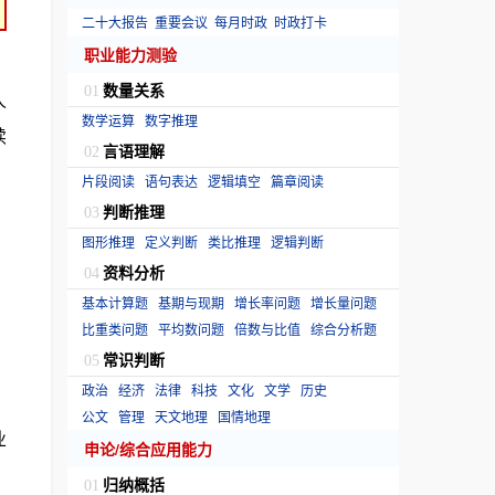
二十大报告
重要会议
每月时政
时政打卡
职业能力测验
）
数量关系
01
人
数学运算
数字推理
续
言语理解
02
片段阅读
语句表达
逻辑填空
篇章阅读
判断推理
03
图形推理
定义判断
类比推理
逻辑判断
资料分析
04
基本计算题
基期与现期
增长率问题
增长量问题
、
比重类问题
平均数问题
倍数与比值
综合分析题
常识判断
05
政治
经济
法律
科技
文化
文学
历史
公文
管理
天文地理
国情地理
业
申论/综合应用能力
归纳概括
01