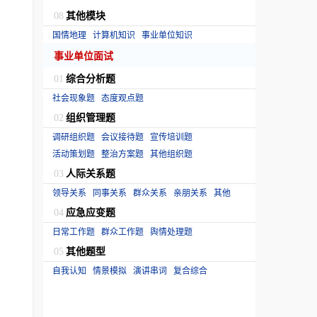
。
其他模块
08
国情地理
计算机知识
事业单位知识
事业单位面试
综合分析题
01
社会现象题
态度观点题
组织管理题
02
调研组织题
会议接待题
宣传培训题
活动策划题
整治方案题
其他组织题
人际关系题
03
领导关系
同事关系
群众关系
亲朋关系
其他
应急应变题
04
日常工作题
群众工作题
舆情处理题
其他题型
05
自我认知
情景模拟
演讲串词
复合综合