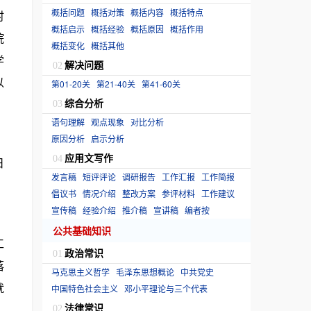
概括问题
概括对策
概括内容
概括特点
时
概括启示
概括经验
概括原因
概括作用
院
概括变化
概括其他
学
解决问题
02
以
第01-20关
第21-40关
第41-60关
综合分析
03
语句理解
观点现象
对比分析
原因分析
启示分析
应用文写作
04
日
发言稿
短评评论
调研报告
工作汇报
工作简报
倡议书
情况介绍
整改方案
参评材料
工作建议
宣传稿
经验介绍
推介稿
宣讲稿
编者按
公共基础知识
工
政治常识
01
落
马克思主义哲学
毛泽东思想概论
中共党史
就
中国特色社会主义
邓小平理论与三个代表
法律常识
02