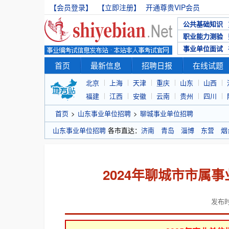
【会员登录】
【立即注册】
开通尊贵VIP会员
公共基础知识
职业能力测验
事业单位面试
首页
最新信息
招聘日报
在线试题
北京
上海
天津
重庆
山东
山西
福建
江西
安徽
云南
贵州
四川
首页
>
山东事业单位招聘
>
聊城事业单位招聘
山东事业单位招聘
各市直达：
济南
青岛
淄博
东营
烟
2024年聊城市市属
发布时间