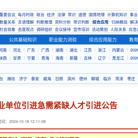
重要会议
每月时政
政治
经济
法律
常识
道德
国情地理
计算机知识
事业
数量关系
言语理解
判断推理
资料分析
常识判断
综合应用
归纳概括
解决
社会现象
态度观点
调研组织
会议接待
宣传培训
活动策划
人际关系
应急
公共基础知识
职业能力测验
综合应用能力
教
河南
河北
广东
广西
湖南
湖北
江苏
浙江
内蒙古
20
陕西
甘肃
宁夏
青海
海南
新疆
吉林
辽宁
黑龙江
20
台
潍坊
济宁
泰安
威海
日照
滨州
德州
聊城
临沂
菏泽
枣庄
事业单位引进急需紧缺人才引进公告
：2024-10-18 12:11:08