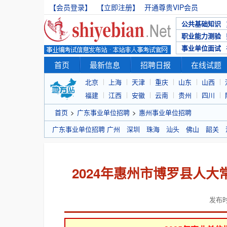
【会员登录】
【立即注册】
开通尊贵VIP会员
公共基础知识
职业能力测验
事业单位面试
首页
最新信息
招聘日报
在线试题
北京
上海
天津
重庆
山东
山西
福建
江西
安徽
云南
贵州
四川
首页
>
广东事业单位招聘
>
惠州事业单位招聘
广东事业单位招聘
广州
深圳
珠海
汕头
佛山
韶关
2024年惠州市博罗县人
发布时间