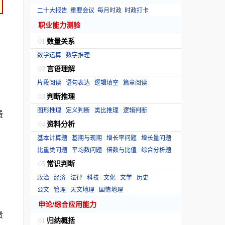
二十大报告
重要会议
每月时政
时政打卡
职业能力测验
数量关系
01
数学运算
数字推理
言语理解
02
片段阅读
语句表达
逻辑填空
篇章阅读
判断推理
03
图形推理
定义判断
类比推理
逻辑判断
费
资料分析
04
基本计算题
基期与现期
增长率问题
增长量问题
比重类问题
平均数问题
倍数与比值
综合分析题
常识判断
05
政治
经济
法律
科技
文化
文学
历史
公文
管理
天文地理
国情地理
申论/综合应用能力
责
归纳概括
01