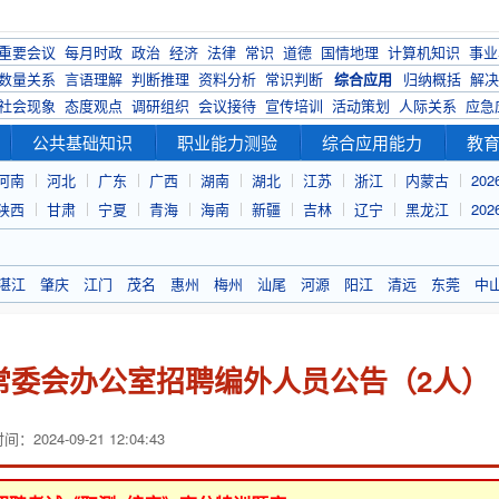
重要会议
每月时政
政治
经济
法律
常识
道德
国情地理
计算机知识
事业
数量关系
言语理解
判断推理
资料分析
常识判断
综合应用
归纳概括
解决
社会现象
态度观点
调研组织
会议接待
宣传培训
活动策划
人际关系
应急
公共基础知识
职业能力测验
综合应用能力
教
河南
河北
广东
广西
湖南
湖北
江苏
浙江
内蒙古
20
陕西
甘肃
宁夏
青海
海南
新疆
吉林
辽宁
黑龙江
20
湛江
肇庆
江门
茂名
惠州
梅州
汕尾
河源
阳江
清远
东莞
中
大常委会办公室招聘编外人员公告（2人）
：2024-09-21 12:04:43