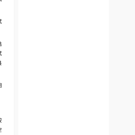
试
选
试
县
相
按
空