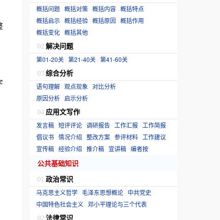
概括问题
概括对策
概括内容
概括特点
概括启示
概括经验
概括原因
概括作用
整
概括变化
概括其他
解决问题
02
第01-20关
第21-40关
第41-60关
综合分析
03
字
语句理解
观点现象
对比分析
原因分析
启示分析
应用文写作
04
发言稿
短评评论
调研报告
工作汇报
工作简报
倡议书
情况介绍
整改方案
参评材料
工作建议
宣传稿
经验介绍
推介稿
宣讲稿
编者按
公共基础知识
政治常识
01
马克思主义哲学
毛泽东思想概论
中共党史
中国特色社会主义
邓小平理论与三个代表
法律常识
02