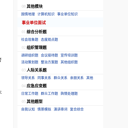
其他模块
08
国情地理
计算机知识
事业单位知识
事业单位面试
综合分析题
01
社会现象题
态度观点题
组织管理题
02
调研组织题
会议接待题
宣传培训题
考
活动策划题
整治方案题
其他组织题
人际关系题
03
领导关系
同事关系
群众关系
亲朋关系
其他
应急应变题
04
不
日常工作题
群众工作题
舆情处理题
其他题型
05
自我认知
情景模拟
演讲串词
复合综合