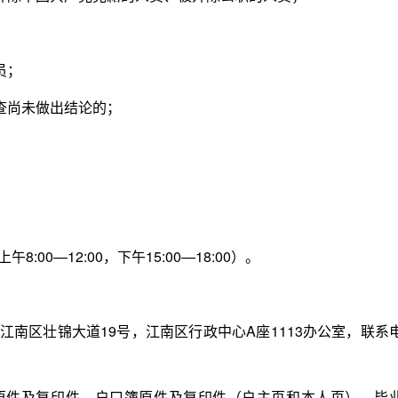
员；
查尚未做出结论的；
:00—12:00，下午15:00—18:00）。
南区壮锦大道19号，江南区行政中心A座1113办公室，联系
件及复印件、户口簿原件及复印件（户主页和本人页）、毕