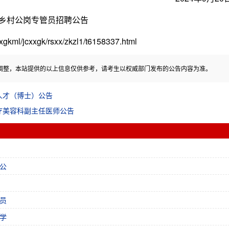
和乡村公岗专管员招聘公告
l/jcxxgk/rsxx/zkzl1/t6158337.html
调整，本站提供的以上信息仅供参考，请考生以权威部门发布的公告内容为准。
人才（博士）公告
疗美容科副主任医师公告
公
员
学