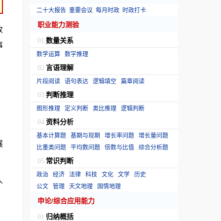
二十大报告
重要会议
每月时政
时政打卡
职业能力测验
收
数量关系
01
事
数学运算
数字推理
言语理解
02
片段阅读
语句表达
逻辑填空
篇章阅读
判断推理
03
图形推理
定义判断
类比推理
逻辑判断
资料分析
04
基本计算题
基期与现期
增长率问题
增长量问题
展
比重类问题
平均数问题
倍数与比值
综合分析题
常识判断
05
政治
经济
法律
科技
文化
文学
历史
人
公文
管理
天文地理
国情地理
申论/综合应用能力
归纳概括
01