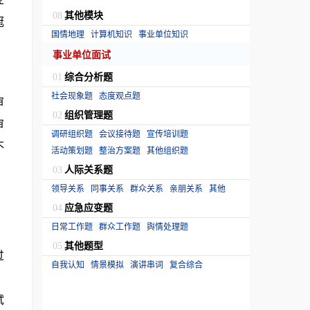
其他模块
08
冠
国情地理
计算机知识
事业单位知识
事业单位面试
综合分析题
01
社会现象题
态度观点题
审
组织管理题
02
审
调研组织题
会议接待题
宣传培训题
不
活动策划题
整治方案题
其他组织题
人际关系题
03
领导关系
同事关系
群众关系
亲朋关系
其他
应急应变题
04
日常工作题
群众工作题
舆情处理题
其他题型
05
过
自我认知
情景模拟
演讲串词
复合综合
、
试