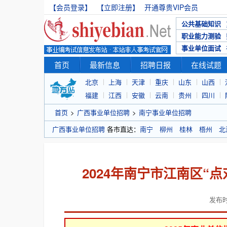
【会员登录】
【立即注册】
开通尊贵VIP会员
公共基础知识
职业能力测验
事业单位面试
首页
最新信息
招聘日报
在线试题
北京
上海
天津
重庆
山东
山西
福建
江西
安徽
云南
贵州
四川
首页
>
广西事业单位招聘
>
南宁事业单位招聘
广西事业单位招聘
各市直达：
南宁
柳州
桂林
梧州
北
2024年南宁市江南区“
发布时间