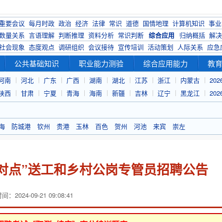
重要会议
每月时政
政治
经济
法律
常识
道德
国情地理
计算机知识
事业
数量关系
言语理解
判断推理
资料分析
常识判断
综合应用
归纳概括
解决
社会现象
态度观点
调研组织
会议接待
宣传培训
活动策划
人际关系
应急
公共基础知识
职业能力测验
综合应用能力
教
河南
河北
广东
广西
湖南
湖北
江苏
浙江
内蒙古
20
陕西
甘肃
宁夏
青海
海南
新疆
吉林
辽宁
黑龙江
20
海
防城港
钦州
贵港
玉林
百色
贺州
河池
来宾
崇左
点对点”送工和乡村公岗专管员招聘公告
：2024-09-21 09:08:41