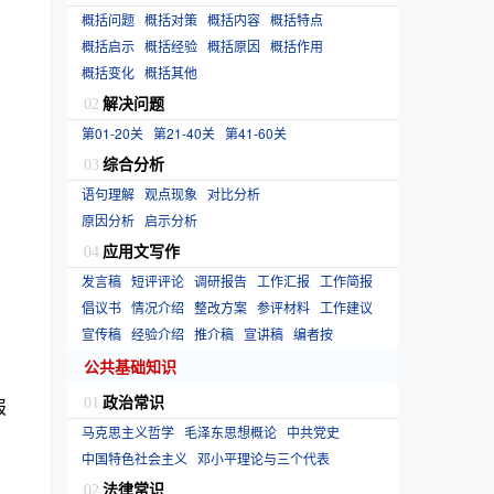
概括问题
概括对策
概括内容
概括特点
概括启示
概括经验
概括原因
概括作用
概括变化
概括其他
解决问题
02
第01-20关
第21-40关
第41-60关
综合分析
03
语句理解
观点现象
对比分析
原因分析
启示分析
应用文写作
04
发言稿
短评评论
调研报告
工作汇报
工作简报
倡议书
情况介绍
整改方案
参评材料
工作建议
宣传稿
经验介绍
推介稿
宣讲稿
编者按
公共基础知识
政治常识
报
01
马克思主义哲学
毛泽东思想概论
中共党史
中国特色社会主义
邓小平理论与三个代表
法律常识
02