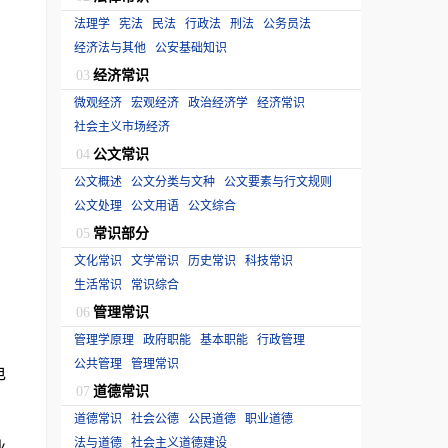
法理学
宪法
民法
行政法
刑法
公务员法
经济法与其他
公安基础知识
经济常识
03
微观经济
宏观经济
政治经济学
经济常识
社会主义市场经济
公文常识
04
公文概述
公文分类与文种
公文要素与行文规则
公文处理
公文用语
公文综合
常识部分
05
文化常识
文学常识
历史常识
科技常识
生活常识
常识综合
管理常识
06
管理学原理
政府职能
基本职能
行政管理
公共管理
管理常识
电
道德常识
07
道德常识
社会公德
公民道德
职业道德
法与道德
社会主义道德建设
业