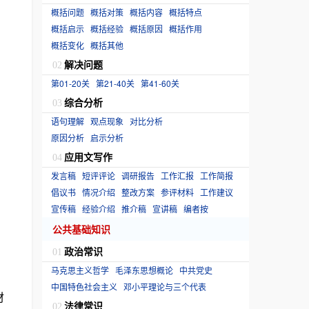
概括问题
概括对策
概括内容
概括特点
概括启示
概括经验
概括原因
概括作用
概括变化
概括其他
解决问题
02
第01-20关
第21-40关
第41-60关
综合分析
03
语句理解
观点现象
对比分析
原因分析
启示分析
应用文写作
04
发言稿
短评评论
调研报告
工作汇报
工作简报
倡议书
情况介绍
整改方案
参评材料
工作建议
宣传稿
经验介绍
推介稿
宣讲稿
编者按
公共基础知识
政治常识
01
马克思主义哲学
毛泽东思想概论
中共党史
中国特色社会主义
邓小平理论与三个代表
材
法律常识
02