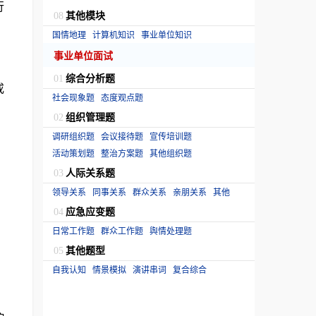
行
其他模块
08
国情地理
计算机知识
事业单位知识
事业单位面试
综合分析题
01
或
社会现象题
态度观点题
组织管理题
02
调研组织题
会议接待题
宣传培训题
活动策划题
整治方案题
其他组织题
人际关系题
03
领导关系
同事关系
群众关系
亲朋关系
其他
应急应变题
04
日常工作题
群众工作题
舆情处理题
其他题型
05
自我认知
情景模拟
演讲串词
复合综合