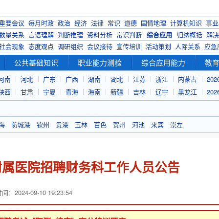
重要会议
每月时政
政治
经济
法律
常识
道德
国情地理
计算机知识
事业
数量关系
言语理解
判断推理
资料分析
常识判断
综合应用
归纳概括
解决
社会现象
态度观点
调研组织
会议接待
宣传培训
活动策划
人际关系
应急
公共基础知识
职业能力测验
综合应用能力
教
河南
河北
广东
广西
湖南
湖北
江苏
浙江
内蒙古
20
陕西
甘肃
宁夏
青海
海南
新疆
吉林
辽宁
黑龙江
20
海
防城港
钦州
贵港
玉林
百色
贺州
河池
来宾
崇左
院附属医院招聘财务科工作人员公告
：2024-09-10 19:23:54