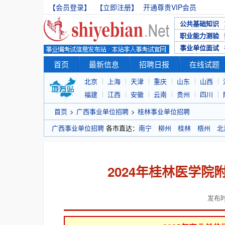
【会员登录】
【立即注册】
开通尊贵VIP会员
公共基础知识
职业能力测验
事业单位面试
首页
最新信息
招聘日报
在线试题
北京
上海
天津
重庆
山东
山西
福建
江西
安徽
云南
贵州
四川
首页
>
广西事业单位招聘
>
桂林事业单位招聘
广西事业单位招聘
各市直达：
南宁
柳州
桂林
梧州
北
2024年桂林医学
发布时间