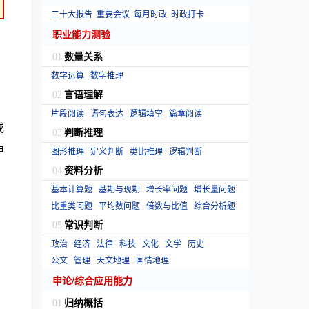
二十大报告
重要会议
每月时政
时政打卡
职业能力测验
数量关系
01
数学运算
数字推理
言语理解
02
片段阅读
语句表达
逻辑填空
篇章阅读
或
判断推理
03
申
图形推理
定义判断
类比推理
逻辑判断
资料分析
04
基本计算题
基期与现期
增长率问题
增长量问题
比重类问题
平均数问题
倍数与比值
综合分析题
常识判断
05
政治
经济
法律
科技
文化
文学
历史
公文
管理
天文地理
国情地理
申论/综合应用能力
归纳概括
01