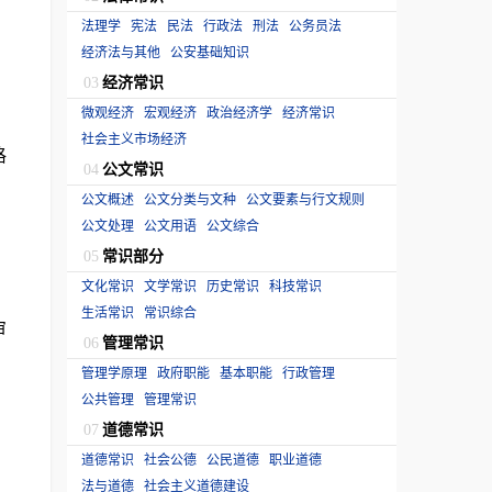
法理学
宪法
民法
行政法
刑法
公务员法
经济法与其他
公安基础知识
经济常识
03
微观经济
宏观经济
政治经济学
经济常识
社会主义市场经济
格
公文常识
04
公文概述
公文分类与文种
公文要素与行文规则
公文处理
公文用语
公文综合
常识部分
05
文化常识
文学常识
历史常识
科技常识
生活常识
常识综合
审
管理常识
06
管理学原理
政府职能
基本职能
行政管理
公共管理
管理常识
道德常识
07
道德常识
社会公德
公民道德
职业道德
法与道德
社会主义道德建设