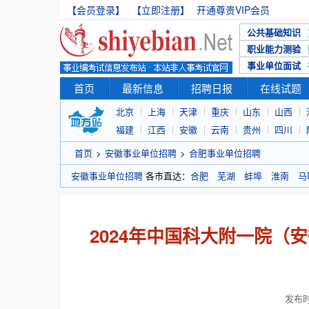
【会员登录】
【立即注册】
开通尊贵VIP会员
公共基础知识
职业能力测验
事业单位面试
首页
最新信息
招聘日报
在线试题
北京
上海
天津
重庆
山东
山西
福建
江西
安徽
云南
贵州
四川
首页
>
安徽事业单位招聘
>
合肥事业单位招聘
安徽事业单位招聘
各市直达：
合肥
芜湖
蚌埠
淮南
马
2024年中国科大附一院（
发布时间