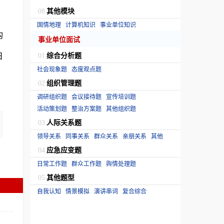
其他模块
08
国情地理
计算机知识
事业单位知识
构
事业单位面试
日
综合分析题
01
社会现象题
态度观点题
组织管理题
02
调研组织题
会议接待题
宣传培训题
活动策划题
整治方案题
其他组织题
人际关系题
03
领导关系
同事关系
群众关系
亲朋关系
其他
应急应变题
04
日常工作题
群众工作题
舆情处理题
其他题型
05
自我认知
情景模拟
演讲串词
复合综合