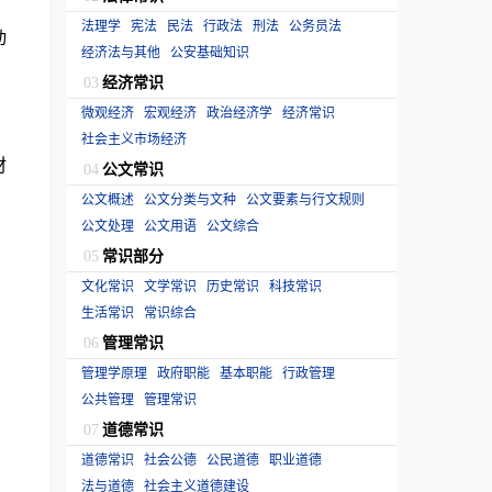
法理学
宪法
民法
行政法
刑法
公务员法
动
经济法与其他
公安基础知识
经济常识
03
微观经济
宏观经济
政治经济学
经济常识
社会主义市场经济
材
公文常识
04
公文概述
公文分类与文种
公文要素与行文规则
公文处理
公文用语
公文综合
常识部分
05
文化常识
文学常识
历史常识
科技常识
生活常识
常识综合
管理常识
06
管理学原理
政府职能
基本职能
行政管理
公共管理
管理常识
道德常识
07
道德常识
社会公德
公民道德
职业道德
法与道德
社会主义道德建设