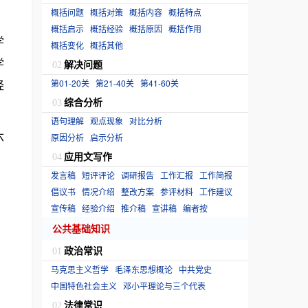
概括问题
概括对策
概括内容
概括特点
概括启示
概括经验
概括原因
概括作用
学
概括变化
概括其他
学
解决问题
02
经
第01-20关
第21-40关
第41-60关
综合分析
03
语句理解
观点现象
对比分析
六
原因分析
启示分析
应用文写作
04
发言稿
短评评论
调研报告
工作汇报
工作简报
倡议书
情况介绍
整改方案
参评材料
工作建议
宣传稿
经验介绍
推介稿
宣讲稿
编者按
公共基础知识
政治常识
01
马克思主义哲学
毛泽东思想概论
中共党史
中国特色社会主义
邓小平理论与三个代表
法律常识
02