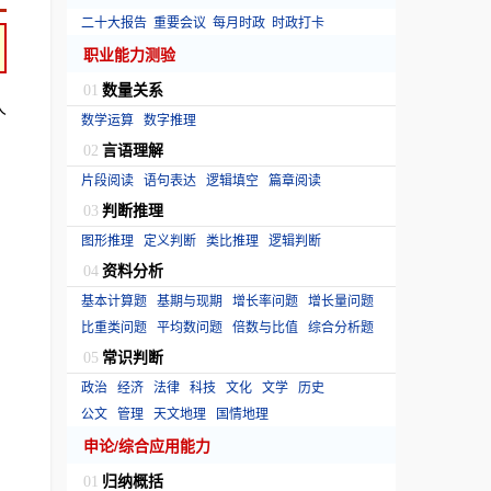
二十大报告
重要会议
每月时政
时政打卡
职业能力测验
数量关系
01
人
数学运算
数字推理
言语理解
02
片段阅读
语句表达
逻辑填空
篇章阅读
判断推理
03
图形推理
定义判断
类比推理
逻辑判断
资料分析
04
基本计算题
基期与现期
增长率问题
增长量问题
比重类问题
平均数问题
倍数与比值
综合分析题
常识判断
05
政治
经济
法律
科技
文化
文学
历史
公文
管理
天文地理
国情地理
申论/综合应用能力
归纳概括
01