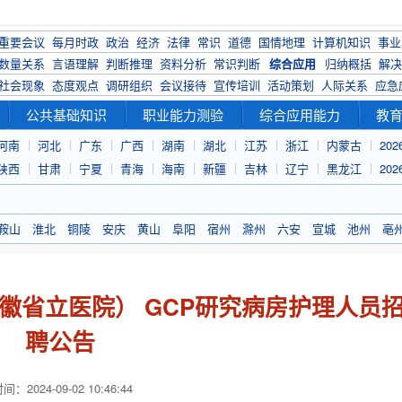
重要会议
每月时政
政治
经济
法律
常识
道德
国情地理
计算机知识
事业
数量关系
言语理解
判断推理
资料分析
常识判断
综合应用
归纳概括
解决
社会现象
态度观点
调研组织
会议接待
宣传培训
活动策划
人际关系
应急
公共基础知识
职业能力测验
综合应用能力
教
河南
河北
广东
广西
湖南
湖北
江苏
浙江
内蒙古
20
陕西
甘肃
宁夏
青海
海南
新疆
吉林
辽宁
黑龙江
20
鞍山
淮北
铜陵
安庆
黄山
阜阳
宿州
滁州
六安
宣城
池州
亳
安徽省立医院） GCP研究病房护理人员
聘公告
：2024-09-02 10:46:44