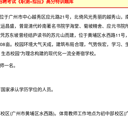
位招聘考试《职测+综应》高分特训题库
位于广州市中心越秀区应元路21号，北倚风光秀丽的越秀山，
文运昌盛，曾是清代岭南著名书院学海堂、菊坡精舍、应元书院
凭苏东坡曾经结庐读书的苏元山而建，位于黄埔区水西路11号
地208亩。校园环境大气天成，建筑布局合理，气势恢宏，学习、
，生态校园”为理念构建的现代化一流全寄宿学校。
师一名。
有国家承认学历学位的人员。
区(广州市黄埔区水西路)。体育教师工作地点为初中部校区(