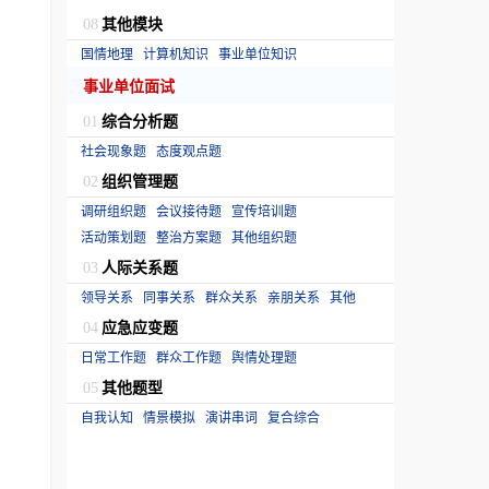
其他模块
08
国情地理
计算机知识
事业单位知识
事业单位面试
综合分析题
01
社会现象题
态度观点题
组织管理题
02
调研组织题
会议接待题
宣传培训题
活动策划题
整治方案题
其他组织题
人际关系题
03
领导关系
同事关系
群众关系
亲朋关系
其他
应急应变题
04
日常工作题
群众工作题
舆情处理题
其他题型
05
自我认知
情景模拟
演讲串词
复合综合