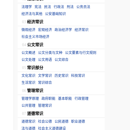
法理学
宪法
民法
行政法
刑法
公务员法
经济法与其他
公安基础知识
经济常识
03
微观经济
宏观经济
政治经济学
经济常识
社会主义市场经济
公文常识
04
公文概述
公文分类与文种
公文要素与行文规则
公文处理
公文用语
公文综合
常识部分
05
文化常识
文学常识
历史常识
科技常识
生活常识
常识综合
管理常识
06
管理学原理
政府职能
基本职能
行政管理
公共管理
管理常识
道德常识
07
道德常识
社会公德
公民道德
职业道德
法与道德
社会主义道德建设