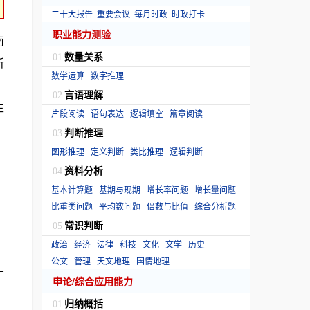
二十大报告
重要会议
每月时政
时政打卡
职业能力测验
南
数量关系
01
所
数学运算
数字推理
，
言语理解
02
生
片段阅读
语句表达
逻辑填空
篇章阅读
判断推理
03
图形推理
定义判断
类比推理
逻辑判断
资料分析
04
基本计算题
基期与现期
增长率问题
增长量问题
比重类问题
平均数问题
倍数与比值
综合分析题
常识判断
05
政治
经济
法律
科技
文化
文学
历史
公文
管理
天文地理
国情地理
广
申论/综合应用能力
归纳概括
01