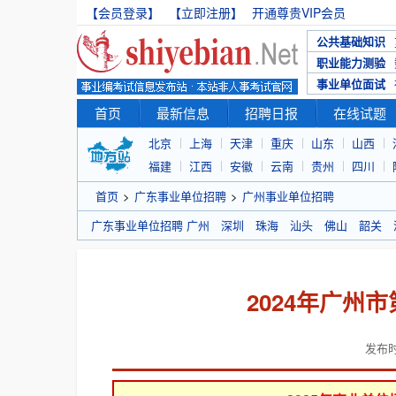
【会员登录】
【立即注册】
开通尊贵VIP会员
公共基础知识
职业能力测验
事业单位面试
首页
最新信息
招聘日报
在线试题
北京
上海
天津
重庆
山东
山西
福建
江西
安徽
云南
贵州
四川
首页
>
广东事业单位招聘
>
广州事业单位招聘
广东事业单位招聘
广州
深圳
珠海
汕头
佛山
韶关
2024年广州
发布时间