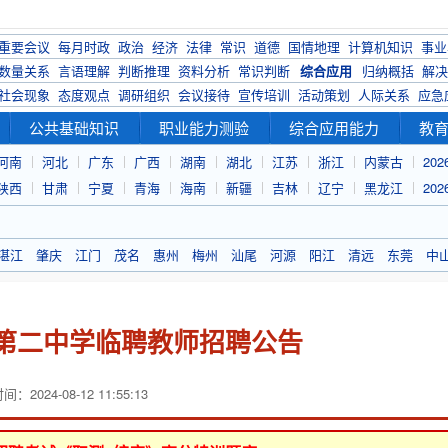
重要会议
每月时政
政治
经济
法律
常识
道德
国情地理
计算机知识
事业
数量关系
言语理解
判断推理
资料分析
常识判断
综合应用
归纳概括
解决
社会现象
态度观点
调研组织
会议接待
宣传培训
活动策划
人际关系
应急
公共基础知识
职业能力测验
综合应用能力
教
河南
河北
广东
广西
湖南
湖北
江苏
浙江
内蒙古
20
陕西
甘肃
宁夏
青海
海南
新疆
吉林
辽宁
黑龙江
20
湛江
肇庆
江门
茂名
惠州
梅州
汕尾
河源
阳江
清远
东莞
中
市第二中学临聘教师招聘公告
：2024-08-12 11:55:13