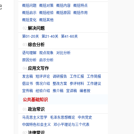
概括问题
概括对策
概括内容
概括特点
配
概括启示
概括经验
概括原因
概括作用
概括变化
概括其他
解决问题
02
第01-20关
第21-40关
第41-60关
综合分析
03
语句理解
观点现象
对比分析
原因分析
启示分析
应用文写作
04
发言稿
短评评论
调研报告
工作汇报
工作简报
倡议书
情况介绍
整改方案
参评材料
工作建议
宣传稿
经验介绍
推介稿
宣讲稿
编者按
公共基础知识
政治常识
01
马克思主义哲学
毛泽东思想概论
中共党史
中国特色社会主义
邓小平理论与三个代表
法律常识
02