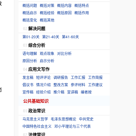
教
概括问题
概括对策
概括内容
概括特点
概括启示
概括经验
概括原因
概括作用
概括变化
概括其他
解决问题
02
第01-20关
第21-40关
第41-60关
综合分析
03
语句理解
观点现象
对比分析
原因分析
启示分析
应用文写作
04
发言稿
短评评论
调研报告
工作汇报
工作简报
倡议书
情况介绍
整改方案
参评材料
工作建议
岗
宣传稿
经验介绍
推介稿
宣讲稿
编者按
公共基础知识
政治常识
01
马克思主义哲学
毛泽东思想概论
中共党史
中国特色社会主义
邓小平理论与三个代表
法律常识
02