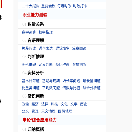
二十大报告
重要会议
每月时政
时政打卡
职业能力测验
林
数量关系
01
数学运算
数字推理
言语理解
02
片段阅读
语句表达
逻辑填空
篇章阅读
判断推理
03
图形推理
定义判断
类比推理
逻辑判断
资料分析
04
基本计算题
基期与现期
增长率问题
增长量问题
比重类问题
平均数问题
倍数与比值
综合分析题
常识判断
05
目
政治
经济
法律
科技
文化
文学
历史
公文
管理
天文地理
国情地理
申论/综合应用能力
归纳概括
01