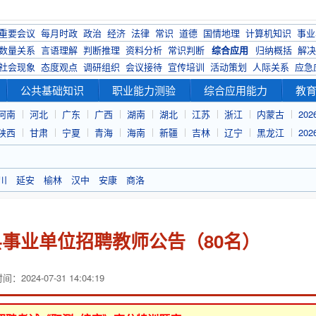
重要会议
每月时政
政治
经济
法律
常识
道德
国情地理
计算机知识
事业
数量关系
言语理解
判断推理
资料分析
常识判断
综合应用
归纳概括
解决
社会现象
态度观点
调研组织
会议接待
宣传培训
活动策划
人际关系
应急
公共基础知识
职业能力测验
综合应用能力
教
河南
河北
广东
广西
湖南
湖北
江苏
浙江
内蒙古
20
陕西
甘肃
宁夏
青海
海南
新疆
吉林
辽宁
黑龙江
20
川
延安
榆林
汉中
安康
商洛
县事业单位招聘教师公告（80名）
：2024-07-31 14:04:19