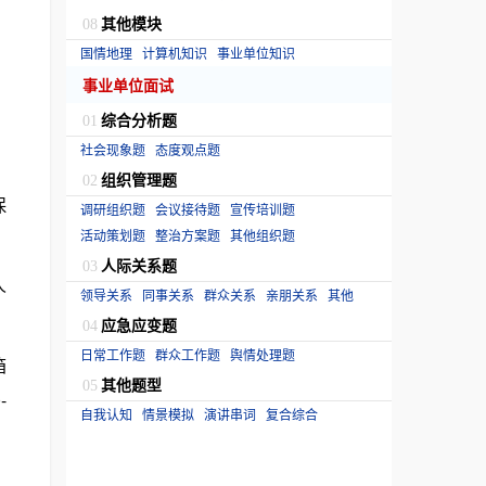
其他模块
08
国情地理
计算机知识
事业单位知识
事业单位面试
综合分析题
01
社会现象题
态度观点题
组织管理题
02
保
调研组织题
会议接待题
宣传培训题
活动策划题
整治方案题
其他组织题
人际关系题
03
人
领导关系
同事关系
群众关系
亲朋关系
其他
应急应变题
04
日常工作题
群众工作题
舆情处理题
箱
其他题型
05
-
自我认知
情景模拟
演讲串词
复合综合