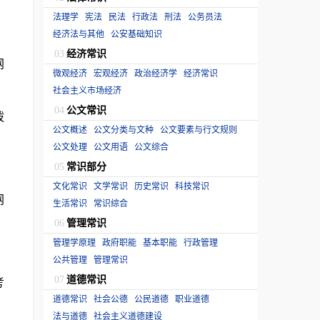
法理学
宪法
民法
行政法
刑法
公务员法
经济法与其他
公安基础知识
经济常识
03
网
微观经济
宏观经济
政治经济学
经济常识
社会主义市场经济
公文常识
04
拨
公文概述
公文分类与文种
公文要素与行文规则
公文处理
公文用语
公文综合
常识部分
05
文化常识
文学常识
历史常识
科技常识
网
生活常识
常识综合
管理常识
06
管理学原理
政府职能
基本职能
行政管理
公共管理
管理常识
道德常识
考
07
道德常识
社会公德
公民道德
职业道德
法与道德
社会主义道德建设