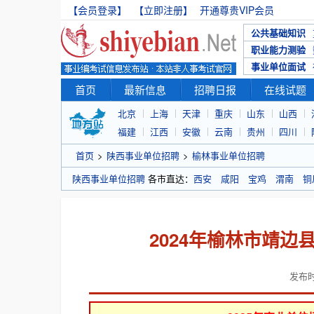
【会员登录】
【立即注册】
开通尊贵VIP会员
公共基础知识
职业能力测验
事业单位面试
首页
最新信息
招聘日报
在线试题
北京
上海
天津
重庆
山东
山西
福建
江西
安徽
云南
贵州
四川
首页
>
陕西事业单位招聘
>
榆林事业单位招聘
陕西事业单位招聘
各市直达：
西安
咸阳
宝鸡
渭南
铜
2024年榆林市靖边
发布时间