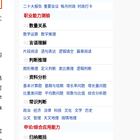
二十大报告
重要会议
每月时政
时政打卡
职业能力测验
工
数量关系
01
数学运算
数字推理
言语理解
02
片段阅读
语句表达
逻辑填空
篇章阅读
的
判断推理
03
图形推理
定义判断
类比推理
逻辑判断
资料分析
高
04
基本计算题
基期与现期
增长率问题
增长量问题
可
比重类问题
平均数问题
倍数与比值
综合分析题
学
常识判断
05
4
政治
经济
法律
科技
文化
文学
历史
公文
管理
天文地理
国情地理
申论/综合应用能力
究
归纳概括
01