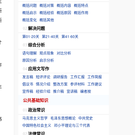
定
概括问题
概括对策
概括内容
概括特点
所
概括启示
概括经验
概括原因
概括作用
所
概括变化
概括其他
解决问题
02
第01-20关
第21-40关
第41-60关
才
综合分析
03
语句理解
观点现象
对比分析
原因分析
启示分析
作
应用文写作
04
发言稿
短评评论
调研报告
工作汇报
工作简报
倡议书
情况介绍
整改方案
参评材料
工作建议
年
宣传稿
经验介绍
推介稿
宣讲稿
编者按
公共基础知识
，
政治常识
01
书
马克思主义哲学
毛泽东思想概论
中共党史
中国特色社会主义
邓小平理论与三个代表
法律常识
02