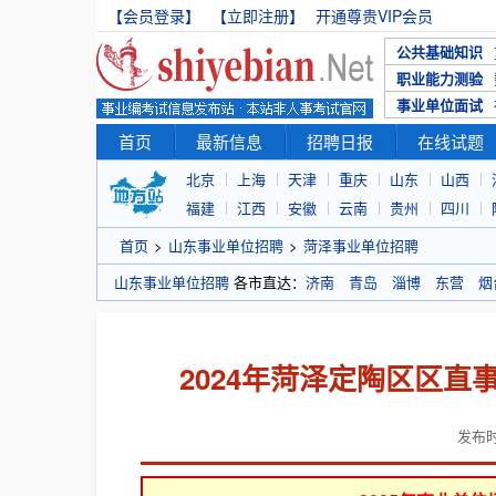
【会员登录】
【立即注册】
开通尊贵VIP会员
公共基础知识
职业能力测验
事业单位面试
首页
最新信息
招聘日报
在线试题
北京
上海
天津
重庆
山东
山西
福建
江西
安徽
云南
贵州
四川
首页
>
山东事业单位招聘
>
菏泽事业单位招聘
山东事业单位招聘
各市直达：
济南
青岛
淄博
东营
烟
2024年菏泽定陶区区
发布时间