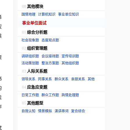
其他模块
08
国情地理
计算机知识
事业单位知识
泽
事业单位面试
应
综合分析题
01
该
社会现象题
态度观点题
组织管理题
02
调研组织题
会议接待题
宣传培训题
资
活动策划题
整治方案题
其他组织题
人际关系题
03
书
领导关系
同事关系
群众关系
亲朋关系
其他
应急应变题
的
04
日常工作题
群众工作题
舆情处理题
位
其他题型
05
作
自我认知
情景模拟
演讲串词
复合综合
试