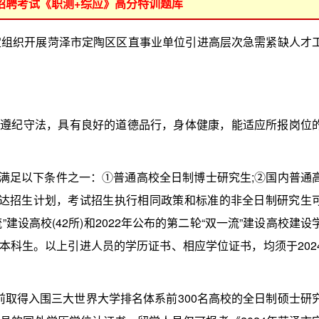
位招聘考试《职测+综应》高分特训题库
织开展菏泽市定陶区区直事业单位引进高层次急需紧缺人才
遵纪守法，具有良好的道德品行，身体健康，能适应所报岗位
前满足以下条件之一：①普通高校全日制博士研究生;②国内普通
一下达招生计划，考试招生执行相同政策和标准的非全日制研究生
”建设高校(42所)和2022年公布的第二轮“双一流”建设高校建设
日制本科生。以上引进人员的学历证书、相应学位证书，均须于202
1日前取得入围三大世界大学排名体系前300名高校的全日制硕士研