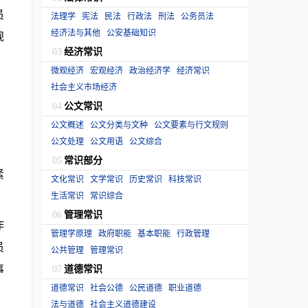
员
法理学
宪法
民法
行政法
刑法
公务员法
经济法与其他
公安基础知识
规
经济常识
03
微观经济
宏观经济
政治经济学
经济常识
社会主义市场经济
公文常识
04
公文概述
公文分类与文种
公文要素与行文规则
公文处理
公文用语
公文综合
常识部分
05
紧
文化常识
文学常识
历史常识
科技常识
生活常识
常识综合
管理常识
06
作
管理学原理
政府职能
基本职能
行政管理
员
公共管理
管理常识
事
道德常识
07
道德常识
社会公德
公民道德
职业道德
法与道德
社会主义道德建设