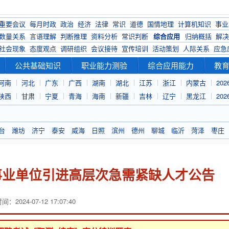
重要会议
每月时政
政治
经济
法律
常识
道德
国情地理
计算机知识
事业
数量关系
言语理解
判断推理
资料分析
常识判断
综合应用
归纳概括
解决
社会现象
态度观点
调研组织
会议接待
宣传培训
活动策划
人际关系
应急
公共基础知识
职业能力测验
综合应用能力
教
河南
河北
广东
广西
湖南
湖北
江苏
浙江
内蒙古
20
陕西
甘肃
宁夏
青海
海南
新疆
吉林
辽宁
黑龙江
20
台
潍坊
济宁
泰安
威海
日照
滨州
德州
聊城
临沂
菏泽
枣庄
直事业单位引进高层次急需紧缺人才公告
：2024-07-12 17:07:40