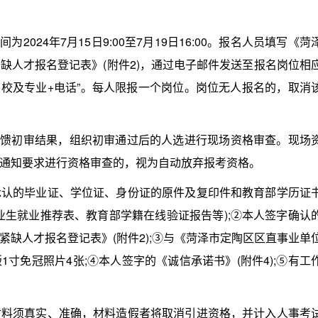
24年7月15日9:00至7月19日16:00。报名人员填写《菏
缺人才报名登记表》(附件2)，通过电子邮件发送至报名岗位相
学校及专业+电话”。每人限报一个岗位。岗位无人报名的，取消
馈初审结果，组织初审通过后的人选进行现场资格审查。现场
通知要求进行资格审查的，视为自动放弃报考资格。
的毕业证、学位证、身份证的原件及复印件和教育部学历证
业生就业推荐表、教育部学籍在线验证报告等);②本人签字确认
缺人才报名登记表》(附件2);③与《菏泽市定陶区区直事业单
寸免冠照片4张;④本人签字的《诚信承诺书》(附件4);⑤有工
须真实、准确，材料造假者将取消引进资格，并计入人事考