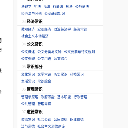
法理学
宪法
民法
行政法
刑法
公务员法
经济法与其他
公安基础知识
经济常识
03
微观经济
宏观经济
政治经济学
经济常识
社会主义市场经济
网
公文常识
04
完
公文概述
公文分类与文种
公文要素与行文规则
公文处理
公文用语
公文综合
常识部分
05
报
文化常识
文学常识
历史常识
科技常识
生活常识
常识综合
管理常识
06
亲
管理学原理
政府职能
基本职能
行政管理
公共管理
管理常识
道德常识
07
道德常识
社会公德
公民道德
职业道德
法与道德
社会主义道德建设