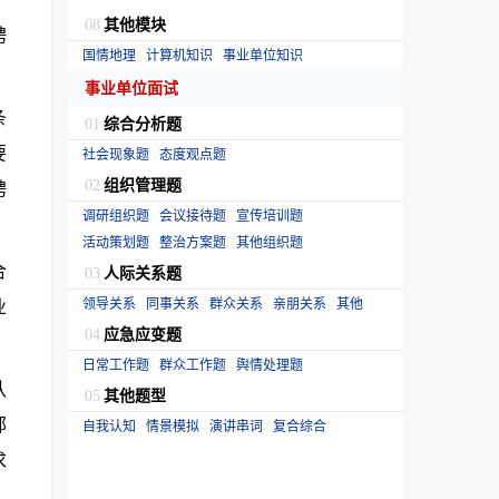
其他模块
08
聘
国情地理
计算机知识
事业单位知识
事业单位面试
条
综合分析题
01
要
社会现象题
态度观点题
组织管理题
聘
02
调研组织题
会议接待题
宣传培训题
活动策划题
整治方案题
其他组织题
合
人际关系题
03
业
领导关系
同事关系
群众关系
亲朋关系
其他
应急应变题
04
日常工作题
群众工作题
舆情处理题
认
其他题型
05
部
自我认知
情景模拟
演讲串词
复合综合
求