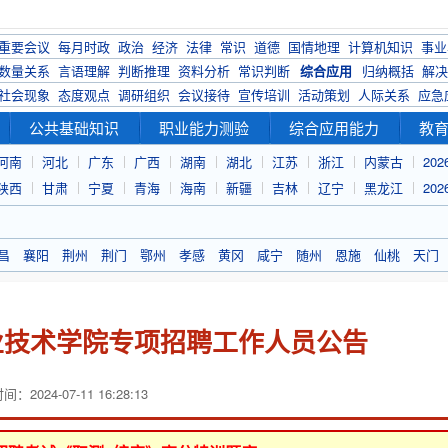
重要会议
每月时政
政治
经济
法律
常识
道德
国情地理
计算机知识
事业
数量关系
言语理解
判断推理
资料分析
常识判断
综合应用
归纳概括
解决
社会现象
态度观点
调研组织
会议接待
宣传培训
活动策划
人际关系
应急
公共基础知识
职业能力测验
综合应用能力
教
河南
河北
广东
广西
湖南
湖北
江苏
浙江
内蒙古
20
陕西
甘肃
宁夏
青海
海南
新疆
吉林
辽宁
黑龙江
20
昌
襄阳
荆州
荆门
鄂州
孝感
黄冈
咸宁
随州
恩施
仙桃
天门
职业技术学院专项招聘工作人员公告
：2024-07-11 16:28:13