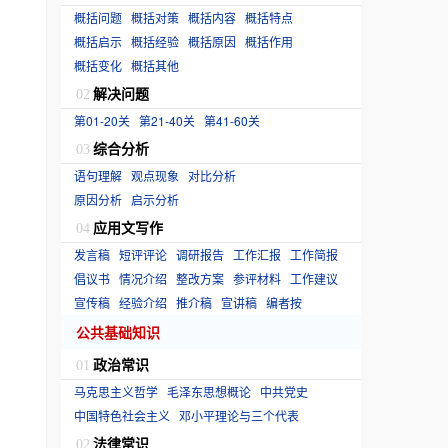
概括问题
概括对策
概括内容
概括特点
概括启示
概括经验
概括原因
概括作用
概括变化
概括其他
解决问题
02
第01-20关
第21-40关
第41-60关
综合分析
03
语句理解
观点现象
对比分析
原因分析
启示分析
应用文写作
04
发言稿
短评评论
调研报告
工作汇报
工作简报
倡议书
情况介绍
整改方案
参评材料
工作建议
宣传稿
经验介绍
推介稿
宣讲稿
编者按
公共基础知识
政治常识
01
马克思主义哲学
毛泽东思想概论
中共党史
中国特色社会主义
邓小平理论与三个代表
法律常识
02