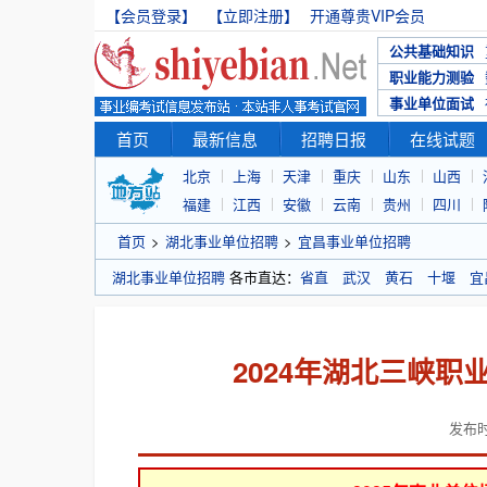
【会员登录】
【立即注册】
开通尊贵VIP会员
公共基础知识
职业能力测验
事业单位面试
首页
最新信息
招聘日报
在线试题
北京
上海
天津
重庆
山东
山西
福建
江西
安徽
云南
贵州
四川
首页
>
湖北事业单位招聘
>
宜昌事业单位招聘
湖北事业单位招聘
各市直达：
省直
武汉
黄石
十堰
宜
2024年湖北三峡
发布时间