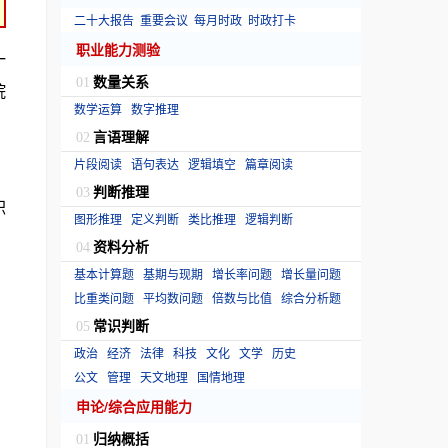
二十大报告
重要会议
每月时政
时政打卡
职业能力测验
一
数量关系
01
院
数学运算
数字推理
言语理解
02
片段阅读
语句表达
逻辑填空
篇章阅读
判断推理
03
职
图形推理
定义判断
类比推理
逻辑判断
资料分析
04
基本计算题
基期与现期
增长率问题
增长量问题
比重类问题
平均数问题
倍数与比值
综合分析题
常识判断
05
政治
经济
法律
科技
文化
文学
历史
公文
管理
天文地理
国情地理
申论/综合应用能力
归纳概括
01