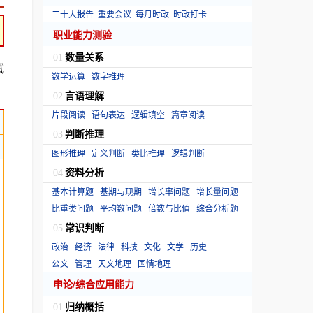
二十大报告
重要会议
每月时政
时政打卡
职业能力测验
数量关系
01
试
数学运算
数字推理
言语理解
02
片段阅读
语句表达
逻辑填空
篇章阅读
判断推理
03
图形推理
定义判断
类比推理
逻辑判断
资料分析
04
基本计算题
基期与现期
增长率问题
增长量问题
比重类问题
平均数问题
倍数与比值
综合分析题
常识判断
05
政治
经济
法律
科技
文化
文学
历史
公文
管理
天文地理
国情地理
申论/综合应用能力
归纳概括
01