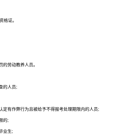
资格证。
罚的劳动教养人员。
的人员;
定有作弊行为且被给予不得报考处理期限内的人员;
的;
业生;