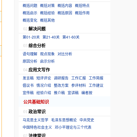
概括问题
概括对策
概括内容
概括特点
概括启示
概括经验
概括原因
概括作用
概括变化
概括其他
解决问题
02
第01-20关
第21-40关
第41-60关
综合分析
03
语句理解
观点现象
对比分析
原因分析
启示分析
应用文写作
04
发言稿
短评评论
调研报告
工作汇报
工作简报
倡议书
情况介绍
整改方案
参评材料
工作建议
宣传稿
经验介绍
推介稿
宣讲稿
编者按
公共基础知识
政治常识
01
马克思主义哲学
毛泽东思想概论
中共党史
中国特色社会主义
邓小平理论与三个代表
法律常识
02