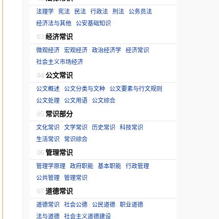
法理学
宪法
民法
行政法
刑法
公务员法
经济法与其他
公安基础知识
经济常识
03
微观经济
宏观经济
政治经济学
经济常识
社会主义市场经济
公文常识
04
公文概述
公文分类与文种
公文要素与行文规则
公文处理
公文用语
公文综合
常识部分
05
文化常识
文学常识
历史常识
科技常识
生活常识
常识综合
管理常识
06
管理学原理
政府职能
基本职能
行政管理
公共管理
管理常识
道德常识
07
道德常识
社会公德
公民道德
职业道德
法与道德
社会主义道德建设