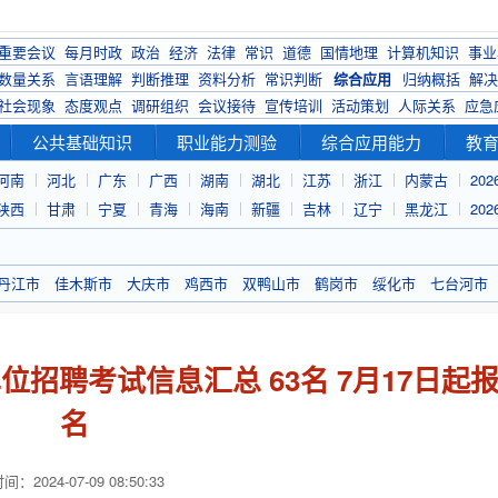
重要会议
每月时政
政治
经济
法律
常识
道德
国情地理
计算机知识
事业
数量关系
言语理解
判断推理
资料分析
常识判断
综合应用
归纳概括
解决
社会现象
态度观点
调研组织
会议接待
宣传培训
活动策划
人际关系
应急
公共基础知识
职业能力测验
综合应用能力
教
河南
河北
广东
广西
湖南
湖北
江苏
浙江
内蒙古
20
陕西
甘肃
宁夏
青海
海南
新疆
吉林
辽宁
黑龙江
20
丹江市
佳木斯市
大庆市
鸡西市
双鸭山市
鹤岗市
绥化市
七台河市
位招聘考试信息汇总 63名 7月17日起
名
：2024-07-09 08:50:33