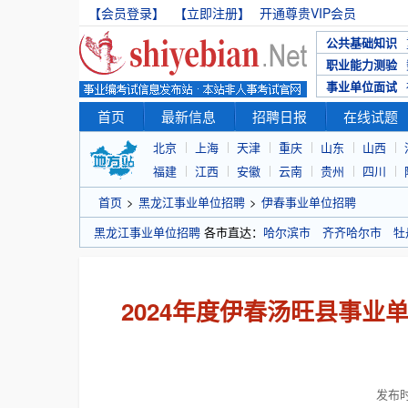
【会员登录】
【立即注册】
开通尊贵VIP会员
公共基础知识
职业能力测验
事业单位面试
首页
最新信息
招聘日报
在线试题
北京
上海
天津
重庆
山东
山西
福建
江西
安徽
云南
贵州
四川
首页
>
黑龙江事业单位招聘
>
伊春事业单位招聘
黑龙江事业单位招聘
各市直达：
哈尔滨市
齐齐哈尔市
牡
2024年度伊春汤旺县事业单
发布时间