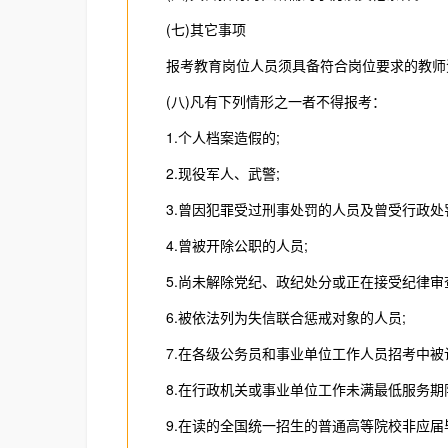
(七)其它事项
报考教育岗位人员须具备符合岗位要求的教师
(八)凡有下列情形之一者不得报考：
1.个人档案造假的;
2.现役军人、武警;
3.曾因犯罪受过刑事处罚的人员及曾受行政处
4.曾被开除公职的人员;
5.尚未解除党纪、政纪处分或正在接受纪律审查
6.被依法列为失信联合惩戒对象的人员;
7.在各级公务员和事业单位工作人员招考中被认
8.在行政机关或事业单位工作未满最低服务期限
9.在读的全国统一招生的普通高等院校非应届毕