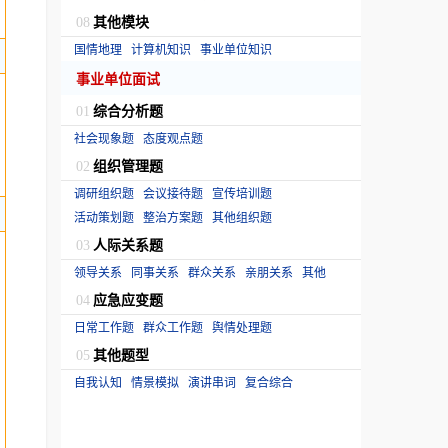
其他模块
08
国情地理
计算机知识
事业单位知识
事业单位面试
综合分析题
01
社会现象题
态度观点题
组织管理题
02
调研组织题
会议接待题
宣传培训题
活动策划题
整治方案题
其他组织题
人际关系题
03
领导关系
同事关系
群众关系
亲朋关系
其他
应急应变题
04
日常工作题
群众工作题
舆情处理题
其他题型
05
自我认知
情景模拟
演讲串词
复合综合