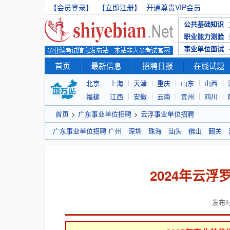
【会员登录】
【立即注册】
开通尊贵VIP会员
公共基础知识
职业能力测验
事业单位面试
首页
最新信息
招聘日报
在线试题
北京
上海
天津
重庆
山东
山西
福建
江西
安徽
云南
贵州
四川
首页
>
广东事业单位招聘
>
云浮事业单位招聘
广东事业单位招聘
广州
深圳
珠海
汕头
佛山
韶关
2024年云
发布时间