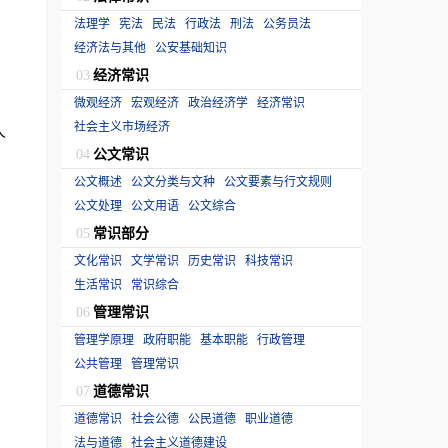
法理学
宪法
民法
行政法
刑法
公务员法
经济法与其他
公安基础知识
经济常识
03
微观经济
宏观经济
政治经济学
经济常识
社会主义市场经济
人
公文常识
04
公文概述
公文分类与文种
公文要素与行文规则
公文处理
公文用语
公文综合
常识部分
05
文化常识
文学常识
历史常识
科技常识
生活常识
常识综合
管理常识
06
管理学原理
政府职能
基本职能
行政管理
公共管理
管理常识
道德常识
07
道德常识
社会公德
公民道德
职业道德
法与道德
社会主义道德建设