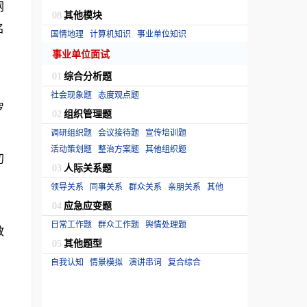
网
其他模块
08
名
国情地理
计算机知识
事业单位知识
事业单位面试
综合分析题
01
社会现象题
态度观点题
罗
组织管理题
02
调研组织题
会议接待题
宣传培训题
活动策划题
整治方案题
其他组织题
初
人际关系题
03
领导关系
同事关系
群众关系
亲朋关系
其他
应急应变题
、
04
日常工作题
群众工作题
舆情处理题
教
其他题型
05
自我认知
情景模拟
演讲串词
复合综合