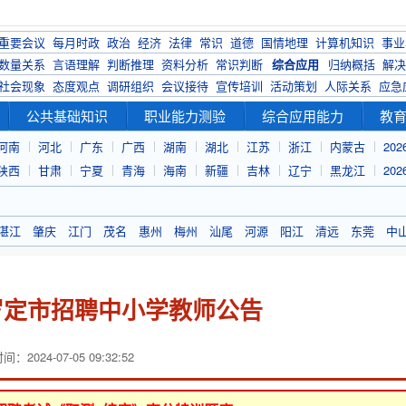
重要会议
每月时政
政治
经济
法律
常识
道德
国情地理
计算机知识
事业
数量关系
言语理解
判断推理
资料分析
常识判断
综合应用
归纳概括
解决
社会现象
态度观点
调研组织
会议接待
宣传培训
活动策划
人际关系
应急
公共基础知识
职业能力测验
综合应用能力
教
河南
河北
广东
广西
湖南
湖北
江苏
浙江
内蒙古
20
陕西
甘肃
宁夏
青海
海南
新疆
吉林
辽宁
黑龙江
20
湛江
肇庆
江门
茂名
惠州
梅州
汕尾
河源
阳江
清远
东莞
中
浮罗定市招聘中小学教师公告
：2024-07-05 09:32:52