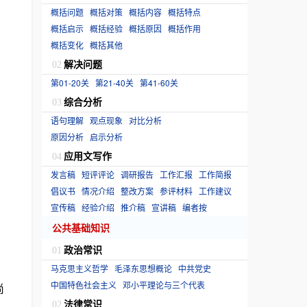
概括问题
概括对策
概括内容
概括特点
概括启示
概括经验
概括原因
概括作用
概括变化
概括其他
解决问题
02
第01-20关
第21-40关
第41-60关
综合分析
03
语句理解
观点现象
对比分析
原因分析
启示分析
应用文写作
04
发言稿
短评评论
调研报告
工作汇报
工作简报
倡议书
情况介绍
整改方案
参评材料
工作建议
宣传稿
经验介绍
推介稿
宣讲稿
编者按
公共基础知识
政治常识
01
马克思主义哲学
毛泽东思想概论
中共党史
中国特色社会主义
邓小平理论与三个代表
尚
法律常识
02