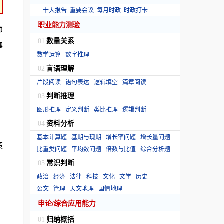
二十大报告
重要会议
每月时政
时政打卡
职业能力测验
师
数量关系
01
事
数学运算
数字推理
言语理解
02
片段阅读
语句表达
逻辑填空
篇章阅读
判断推理
03
图形推理
定义判断
类比推理
逻辑判断
资料分析
04
基本计算题
基期与现期
增长率问题
增长量问题
策
比重类问题
平均数问题
倍数与比值
综合分析题
常识判断
05
政治
经济
法律
科技
文化
文学
历史
公文
管理
天文地理
国情地理
申论/综合应用能力
归纳概括
01