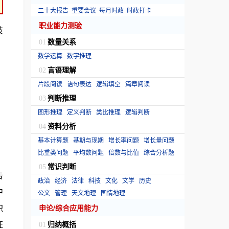
二十大报告
重要会议
每月时政
时政打卡
职业能力测验
技
数量关系
01
数学运算
数字推理
言语理解
02
片段阅读
语句表达
逻辑填空
篇章阅读
判断推理
03
图形推理
定义判断
类比推理
逻辑判断
资料分析
04
基本计算题
基期与现期
增长率问题
增长量问题
比重类问题
平均数问题
倍数与比值
综合分析题
常识判断
05
告
政治
经济
法律
科技
文化
文学
历史
中
公文
管理
天文地理
国情地理
职
申论/综合应用能力
证
归纳概括
01