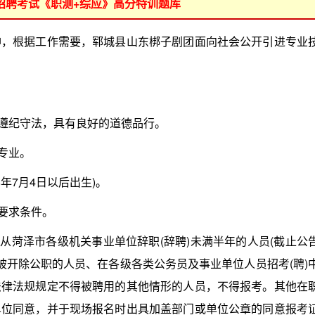
位招聘考试《职测+综应》高分特训题库
根据工作需要，郓城县山东梆子剧团面向社会公开引进专业
遵纪守法，具有良好的道德品行。
专业。
8年7月4日以后出生)。
要求条件。
菏泽市各级机关事业单位辞职(辞聘)未满半年的人员(截止公
被开除公职的人员、在各级各类公务员及事业单位人员招考(聘)
法律法规规定不得被聘用的其他情形的人员，不得报考。其他在
单位同意，并于现场报名时出具加盖部门或单位公章的同意报考