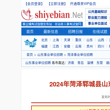
【会员登录】
【立即注册】
开通尊贵VIP会员
公共基础知识
职业能力测验
事业单位面试
首页
最新信息
招聘日报
在线试题
北京
上海
天津
重庆
山东
山西
福建
江西
安徽
云南
贵州
四川
首页
>
山东事业单位招聘
>
菏泽事业单位招聘
山东事业单位招聘
各市直达：
济南
青岛
淄博
东营
烟
2024年菏泽郓城县
发布时间