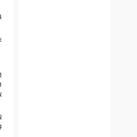
县
业
经
并
取
服
得