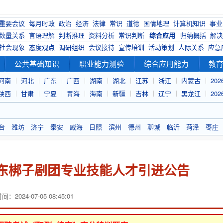
重要会议
每月时政
政治
经济
法律
常识
道德
国情地理
计算机知识
事业
数量关系
言语理解
判断推理
资料分析
常识判断
综合应用
归纳概括
解决
社会现象
态度观点
调研组织
会议接待
宣传培训
活动策划
人际关系
应急
公共基础知识
职业能力测验
综合应用能力
教
河南
河北
广东
广西
湖南
湖北
江苏
浙江
内蒙古
20
陕西
甘肃
宁夏
青海
海南
新疆
吉林
辽宁
黑龙江
20
台
潍坊
济宁
泰安
威海
日照
滨州
德州
聊城
临沂
菏泽
枣庄
山东梆子剧团专业技能人才引进公告
：2024-07-05 08:45:01