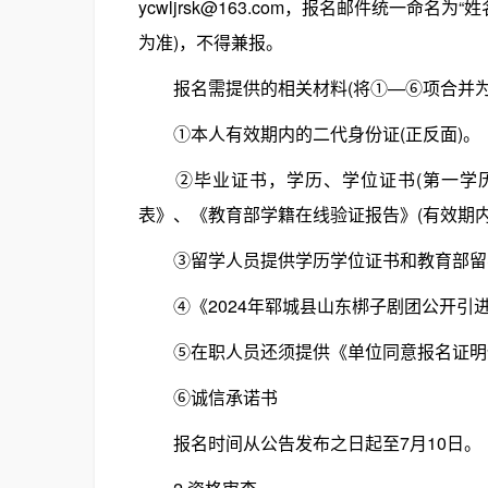
ycwljrsk@163.com，报名邮件统一命
为准)，不得兼报。
报名需提供的相关材料(将①—⑥项合并为一
①本人有效期内的二代身份证(正反面)。
②毕业证书，学历、学位证书(第一学历
表》、《教育部学籍在线验证报告》(有效期
③留学人员提供学历学位证书和教育部留学
④《2024年郓城县山东梆子剧团公开引进
⑤在职人员还须提供《单位同意报名证明
⑥诚信承诺书
报名时间从公告发布之日起至7月10日。