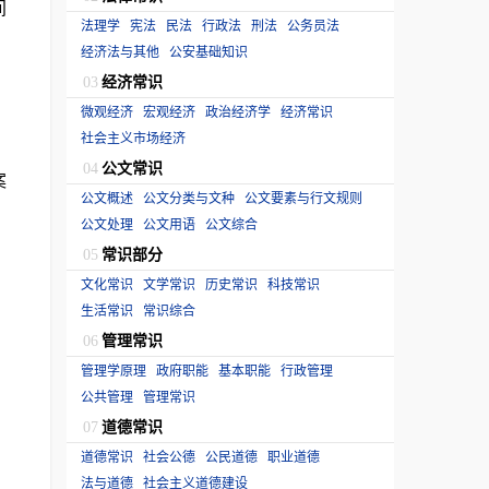
间
法理学
宪法
民法
行政法
刑法
公务员法
经济法与其他
公安基础知识
经济常识
03
微观经济
宏观经济
政治经济学
经济常识
社会主义市场经济
公文常识
04
案
公文概述
公文分类与文种
公文要素与行文规则
公文处理
公文用语
公文综合
常识部分
05
文化常识
文学常识
历史常识
科技常识
生活常识
常识综合
管理常识
06
管理学原理
政府职能
基本职能
行政管理
公共管理
管理常识
道德常识
07
道德常识
社会公德
公民道德
职业道德
法与道德
社会主义道德建设