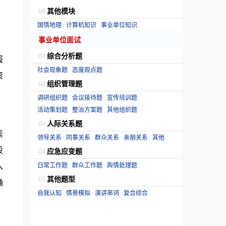
其他模块
08
。
国情地理
计算机知识
事业单位知识
事业单位面试
综合分析题
01
报
社会现象题
态度观点题
资
组织管理题
02
调研组织题
会议接待题
宣传培训题
活动策划题
整治方案题
其他组织题
人际关系题
03
素
领导关系
同事关系
群众关系
亲朋关系
其他
设
应急应变题
04
入
日常工作题
群众工作题
舆情处理题
其他题型
05
确
自我认知
情景模拟
演讲串词
复合综合