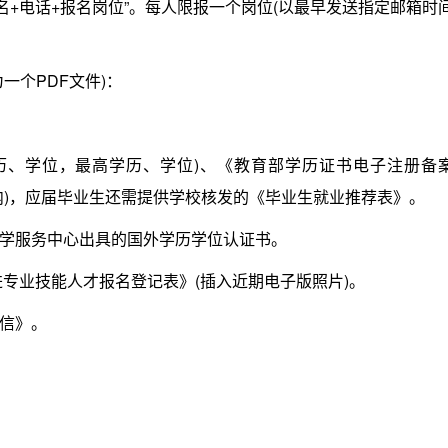
名为“姓名+电话+报名岗位”。每人限报一个岗位(以最早发送指定邮箱时
个PDF文件)：
、学位，最高学历、学位)、《教育部学历证书电子注册备
内)，应届毕业生还需提供学校核发的《毕业生就业推荐表》。
服务中心出具的国外学历学位认证书。
专业技能人才报名登记表》(插入近期电子版照片)。
信》。