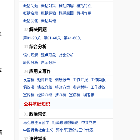
概括问题
概括对策
概括内容
概括特点
概括启示
概括经验
概括原因
概括作用
概括变化
概括其他
解决问题
02
负
第01-20关
第21-40关
第41-60关
综合分析
03
语句理解
观点现象
对比分析
原因分析
启示分析
位
应用文写作
04
发言稿
短评评论
调研报告
工作汇报
工作简报
倡议书
情况介绍
整改方案
参评材料
工作建议
宣传稿
经验介绍
推介稿
宣讲稿
编者按
公共基础知识
政治常识
01
马克思主义哲学
毛泽东思想概论
中共党史
中国特色社会主义
邓小平理论与三个代表
箱
法律常识
02