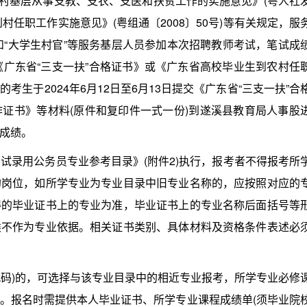
村基层从事支教、支农、支医和扶贫工作的实施意见》(粤人社
到村任职工作实施意见》(粤组通〔2008〕50号)等有关规定，服
和“大学生村官”等服务基层人员参加本次招聘教师考试，笔试成
《广东省“三支一扶”合格证书》或《广东省高校毕业生到农村任
生于2024年6月12日至6月13日提交《广东省“三支一扶”合
证书》等材料(原件和复印件一式一份)到遂溪县教育局人事股
成绩。
试录用公务员专业参考目录》(附件2)执行，报考者不得报考所
的岗位，如所学专业为专业目录中旧专业名称的，应按照对应的
得的毕业证书上的专业为准，毕业证书上的专业名称后面括号等
类不作为专业依据。相关证书类别、具体材料及资格条件表述必
码)的，可选择与该专业目录中的相近专业报考，所学专业必修
。报名时需提供本人毕业证书、所学专业课程成绩单(须毕业院