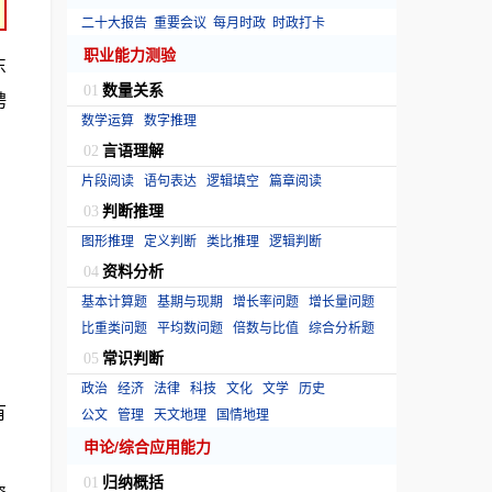
二十大报告
重要会议
每月时政
时政打卡
职业能力测验
东
数量关系
01
聘
数学运算
数字推理
言语理解
02
片段阅读
语句表达
逻辑填空
篇章阅读
判断推理
03
图形推理
定义判断
类比推理
逻辑判断
资料分析
04
基本计算题
基期与现期
增长率问题
增长量问题
比重类问题
平均数问题
倍数与比值
综合分析题
常识判断
05
政治
经济
法律
科技
文化
文学
历史
有
公文
管理
天文地理
国情地理
申论/综合应用能力
归纳概括
01