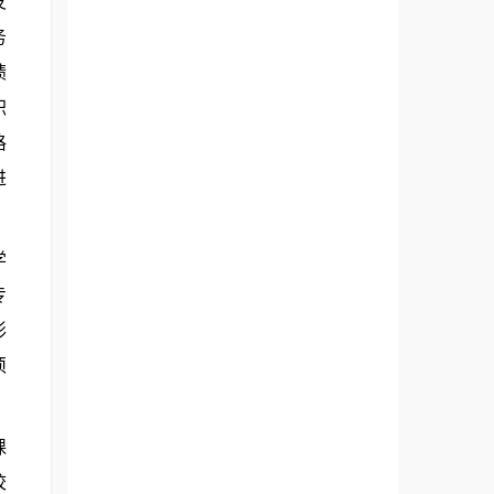
发
务
绩
职
格
进
学
专
形
须
课
校