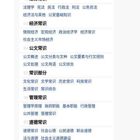
法理学
宪法
民法
行政法
刑法
公务员法
经济法与其他
公安基础知识
经济常识
03
微观经济
宏观经济
政治经济学
经济常识
社会主义市场经济
公文常识
04
公文概述
公文分类与文种
公文要素与行文规则
公文处理
公文用语
公文综合
常识部分
05
文化常识
文学常识
历史常识
科技常识
生活常识
常识综合
管理常识
06
管理学原理
政府职能
基本职能
行政管理
公共管理
管理常识
道德常识
07
道德常识
社会公德
公民道德
职业道德
法与道德
社会主义道德建设