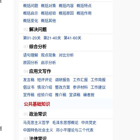
资
概括问题
概括对策
概括内容
概括特点
概括启示
概括经验
概括原因
概括作用
概括变化
概括其他
解决问题
02
第01-20关
第21-40关
第41-60关
综合分析
03
语句理解
观点现象
对比分析
原因分析
启示分析
应用文写作
04
发言稿
短评评论
调研报告
工作汇报
工作简报
倡议书
情况介绍
整改方案
参评材料
工作建议
宣传稿
经验介绍
推介稿
宣讲稿
编者按
公共基础知识
政治常识
01
马克思主义哲学
毛泽东思想概论
中共党史
到
中国特色社会主义
邓小平理论与三个代表
法律常识
02