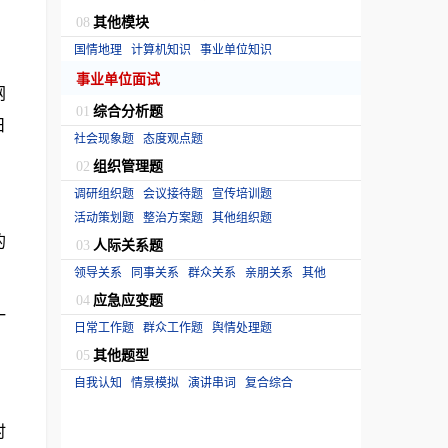
其他模块
08
国情地理
计算机知识
事业单位知识
事业单位面试
网
综合分析题
01
日
社会现象题
态度观点题
组织管理题
02
调研组织题
会议接待题
宣传培训题
活动策划题
整治方案题
其他组织题
的
人际关系题
03
领导关系
同事关系
群众关系
亲朋关系
其他
应急应变题
04
一
日常工作题
群众工作题
舆情处理题
其他题型
05
自我认知
情景模拟
演讲串词
复合综合
时