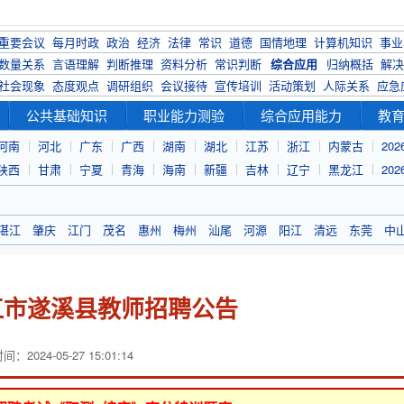
重要会议
每月时政
政治
经济
法律
常识
道德
国情地理
计算机知识
事业
数量关系
言语理解
判断推理
资料分析
常识判断
综合应用
归纳概括
解决
社会现象
态度观点
调研组织
会议接待
宣传培训
活动策划
人际关系
应急
公共基础知识
职业能力测验
综合应用能力
教
河南
河北
广东
广西
湖南
湖北
江苏
浙江
内蒙古
20
陕西
甘肃
宁夏
青海
海南
新疆
吉林
辽宁
黑龙江
20
湛江
肇庆
江门
茂名
惠州
梅州
汕尾
河源
阳江
清远
东莞
中
湛江市遂溪县教师招聘公告
：2024-05-27 15:01:14