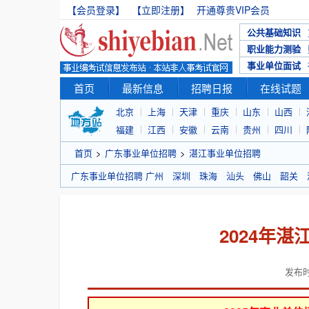
【会员登录】
【立即注册】
开通尊贵VIP会员
公共基础知识
职业能力测验
事业单位面试
首页
最新信息
招聘日报
在线试题
北京
上海
天津
重庆
山东
山西
福建
江西
安徽
云南
贵州
四川
首页
>
广东事业单位招聘
>
湛江事业单位招聘
广东事业单位招聘
广州
深圳
珠海
汕头
佛山
韶关
2024年
发布时间