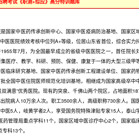
位招聘考试《职测+综应》高分特训题库
国家中医药传承创新中心、国家中医疫病防治基地、国家区
中医医院绩效考核中位列A+等级，位居山东省首位，综合实力
1955年7月，为全国最早成立的省级中医医院之一，首任院长
所集医疗、教学、科研、预防、保健、康复于一体的大型三级甲
中医临床研究基地、国家中医药传承创新工程建设单位、国家药
首批全国中医住院医师规范化培训基地，相继成为国家高级卒中
双满意”优秀医院。现有趵突泉、千佛山两个院区，占地面积18
，出院病人10万余人次。职工3500余人，高级职称730余人。国
中医5人，岐黄学者2人，享受国务院特殊津贴专家15人，泰山
医药管理局重点学科11个，国家区域中医诊疗中心2个，国家临
专科13个。