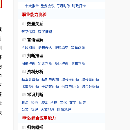
二十大报告
重要会议
每月时政
时政打卡
职业能力测验
数量关系
01
域
数学运算
数字推理
持
言语理解
02
刘
片段阅读
语句表达
逻辑填空
篇章阅读
判断推理
等
03
图形推理
定义判断
类比推理
逻辑判断
物
资料分析
04
中
基本计算题
基期与现期
增长率问题
增长量问题
7
比重类问题
平均数问题
倍数与比值
综合分析题
医
常识判断
05
政治
经济
法律
科技
文化
文学
历史
学
公文
管理
天文地理
国情地理
床
申论/综合应用能力
归纳概括
01