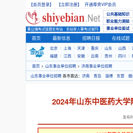
【会员登录】
【立即注册】
开通尊贵VIP会员
公共基础知识
职业能力测验
事业单位面试
首页
最新信息
招聘日报
在线试题
北京
上海
天津
重庆
山东
山西
福建
江西
安徽
云南
贵州
四川
首页
>
山东事业单位招聘
>
济南事业单位招聘
山东事业单位招聘
各市直达：
济南
青岛
淄博
东营
烟
2024年山东中医药大
发布时间