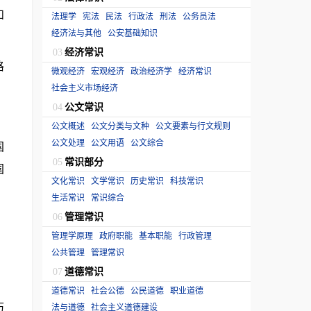
和
法理学
宪法
民法
行政法
刑法
公务员法
经济法与其他
公安基础知识
经济常识
03
格
微观经济
宏观经济
政治经济学
经济常识
社会主义市场经济
公文常识
04
公文概述
公文分类与文种
公文要素与行文规则
公文处理
公文用语
公文综合
国
常识部分
05
国
文化常识
文学常识
历史常识
科技常识
生活常识
常识综合
管理常识
06
管理学原理
政府职能
基本职能
行政管理
公共管理
管理常识
道德常识
07
道德常识
社会公德
公民道德
职业道德
历
法与道德
社会主义道德建设