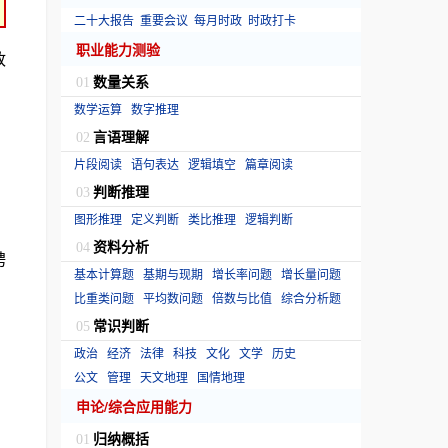
二十大报告
重要会议
每月时政
时政打卡
职业能力测验
政
数量关系
01
数学运算
数字推理
言语理解
02
片段阅读
语句表达
逻辑填空
篇章阅读
判断推理
03
图形推理
定义判断
类比推理
逻辑判断
资料分析
04
聘
基本计算题
基期与现期
增长率问题
增长量问题
比重类问题
平均数问题
倍数与比值
综合分析题
常识判断
05
政治
经济
法律
科技
文化
文学
历史
公文
管理
天文地理
国情地理
申论/综合应用能力
归纳概括
01