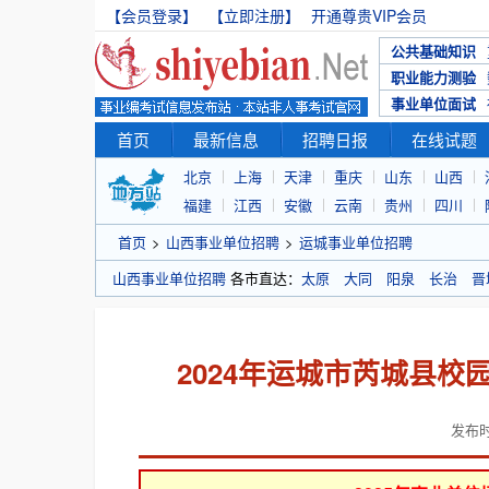
【会员登录】
【立即注册】
开通尊贵VIP会员
公共基础知识
职业能力测验
事业单位面试
首页
最新信息
招聘日报
在线试题
北京
上海
天津
重庆
山东
山西
福建
江西
安徽
云南
贵州
四川
首页
>
山西事业单位招聘
>
运城事业单位招聘
山西事业单位招聘
各市直达：
太原
大同
阳泉
长治
晋
2024年运城市芮城县
发布时间