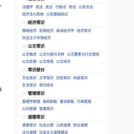
人
法理学
宪法
民法
行政法
刑法
公务员法
经济法与其他
公安基础知识
经济常识
03
微观经济
宏观经济
政治经济学
经济常识
社会主义市场经济
公文常识
04
公文概述
公文分类与文种
公文要素与行文规则
公文处理
公文用语
公文综合
常识部分
05
文化常识
文学常识
历史常识
科技常识
生活常识
常识综合
事
管理常识
06
管理学原理
政府职能
基本职能
行政管理
公共管理
管理常识
道德常识
07
道德常识
社会公德
公民道德
职业道德
法与道德
社会主义道德建设