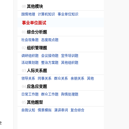
其他模块
08
国情地理
计算机知识
事业单位知识
事业单位面试
综合分析题
01
社会现象题
态度观点题
组织管理题
02
调研组织题
会议接待题
宣传培训题
活动策划题
整治方案题
其他组织题
人际关系题
03
领导关系
同事关系
群众关系
亲朋关系
其他
应急应变题
04
日常工作题
群众工作题
舆情处理题
其他题型
05
自我认知
情景模拟
演讲串词
复合综合
学