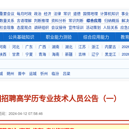
重要会议
每月时政
政治
经济
法律
常识
道德
国情地理
计算机知识
事业
数量关系
言语理解
判断推理
资料分析
常识判断
综合应用
归纳概括
解决
社会现象
态度观点
调研组织
会议接待
宣传培训
活动策划
人际关系
应急
公共基础知识
职业能力测验
综合应用能力
教
河南
河北
广东
广西
湖南
湖北
江苏
浙江
内蒙古
20
陕西
甘肃
宁夏
青海
海南
新疆
吉林
辽宁
黑龙江
20
城
朔州
晋中
运城
忻州
临汾
吕梁
校园招聘高学历专业技术人员公告（一）
：2024-04-12 07:58:46