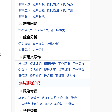
概括问题
概括对策
概括内容
概括特点
概括启示
概括经验
概括原因
概括作用
概括变化
概括其他
解决问题
02
第01-20关
第21-40关
第41-60关
综合分析
03
语句理解
观点现象
对比分析
原因分析
启示分析
下
应用文写作
04
发言稿
短评评论
调研报告
工作汇报
工作简报
倡议书
情况介绍
整改方案
参评材料
工作建议
宣传稿
经验介绍
推介稿
宣讲稿
编者按
公共基础知识
政治常识
01
马克思主义哲学
毛泽东思想概论
中共党史
中国特色社会主义
邓小平理论与三个代表
法律常识
02