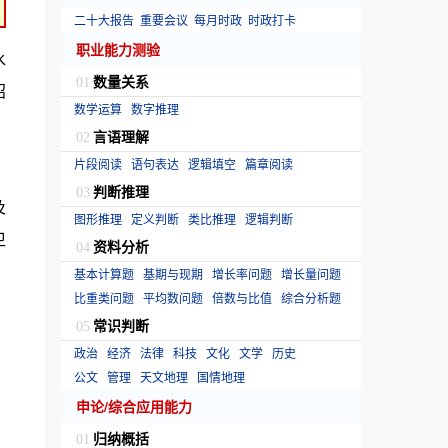
二十大报告
重要会议
每月时政
时政打卡
职业能力测验
水
数量关系
01
招
数学运算
数字推理
言语理解
02
片段阅读
语句表达
逻辑填空
篇章阅读
判断推理
03
及
图形推理
定义判断
类比推理
逻辑判断
卫
资料分析
04
基本计算题
基期与现期
增长率问题
增长量问题
比重类问题
平均数问题
倍数与比值
综合分析题
常识判断
05
政治
经济
法律
科技
文化
文学
历史
公文
管理
天文地理
国情地理
申论/综合应用能力
归纳概括
01