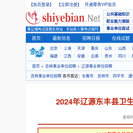
【会员登录】
【立即注册】
开通尊贵VIP会员
公共基础知识
职业能力测验
事业单位面试
首页
最新信息
招聘日报
在线试题
北京
上海
天津
重庆
山东
山西
福建
江西
安徽
云南
贵州
四川
首页
>
吉林事业单位招聘
>
辽源事业单位招聘
吉林事业单位招聘
各市直达：
长春市
吉林市
四平市
通
2024年辽源东丰县
发布时间