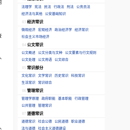
同
法理学
宪法
民法
行政法
刑法
公务员法
经济法与其他
公安基础知识
经济常识
03
微观经济
宏观经济
政治经济学
经济常识
查
社会主义市场经济
公文常识
04
公文概述
公文分类与文种
公文要素与行文规则
人
公文处理
公文用语
公文综合
常识部分
05
文化常识
文学常识
历史常识
科技常识
生活常识
常识综合
管理常识
06
管理学原理
政府职能
基本职能
行政管理
公共管理
管理常识
道德常识
07
道德常识
社会公德
公民道德
职业道德
人
法与道德
社会主义道德建设