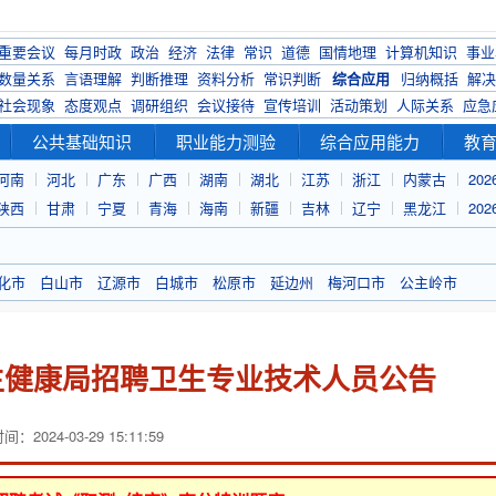
重要会议
每月时政
政治
经济
法律
常识
道德
国情地理
计算机知识
事业
数量关系
言语理解
判断推理
资料分析
常识判断
综合应用
归纳概括
解决
社会现象
态度观点
调研组织
会议接待
宣传培训
活动策划
人际关系
应急
公共基础知识
职业能力测验
综合应用能力
教
河南
河北
广东
广西
湖南
湖北
江苏
浙江
内蒙古
20
陕西
甘肃
宁夏
青海
海南
新疆
吉林
辽宁
黑龙江
20
化市
白山市
辽源市
白城市
松原市
延边州
梅河口市
公主岭市
卫生健康局招聘卫生专业技术人员公告
：2024-03-29 15:11:59