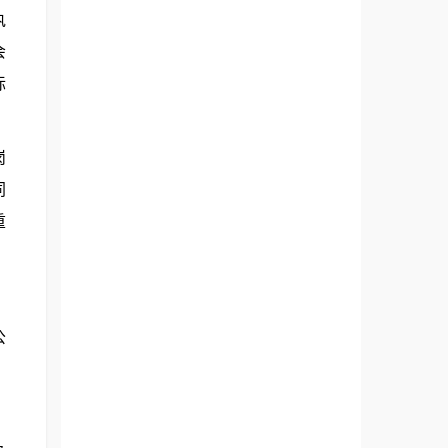
执
会
际
岗
同
重
公