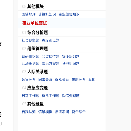
其他模块
08
国情地理
计算机知识
事业单位知识
事业单位面试
综合分析题
01
社会现象题
态度观点题
方
组织管理题
02
调研组织题
会议接待题
宣传培训题
活动策划题
整治方案题
其他组织题
人际关系题
03
领导关系
同事关系
群众关系
亲朋关系
其他
应急应变题
04
日常工作题
群众工作题
舆情处理题
其他题型
05
自我认知
情景模拟
演讲串词
复合综合
册
印