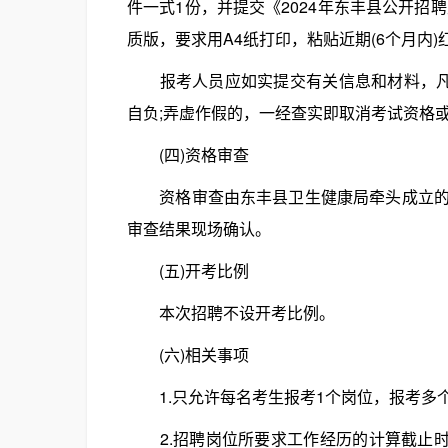
件一式1份，并提交《2024年东丰县公开招
质版，要求用A4纸打印，粘贴近期(6个月内)红底
报考人员应如实提交有关信息和材料，凡本
自负;弄虚作假的，一经查实即取消考试资格
(四)资格审查
资格审查由东丰县卫生健康局牵头成立的资
审查结果现场确认。
(五)开考比例
本次招聘不设开考比例。
(六)相关事项
1.只允许每名考生报考1个岗位，报考多
2.招聘岗位所要求工作经历的计算截止时间点