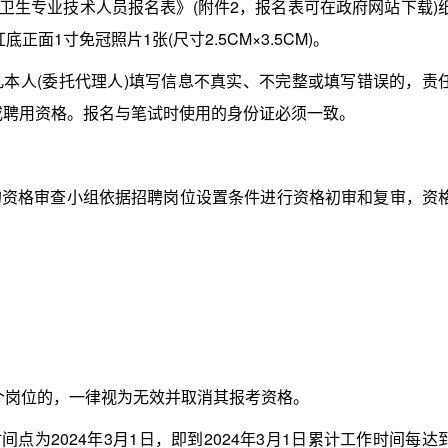
聘卫生专业技术人员报名表》(附件2，报名表可在政府网站下载)
正面1寸免冠照片1张(尺寸2.5CM×3.5CM)。
人(委托代理人)填写信息不真实、不完整或填写错误的，责
或聘用资格。报名与笔试时使用的身份证必须一致。
格审查小组依据招聘岗位设置条件进行资格初审和复审，资
个岗位的，一律视为无效并取消其报考资格。
为2024年3月1日，即到2024年3月1日累计工作时间每达