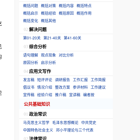
概括问题
概括对策
概括内容
概括特点
概括启示
概括经验
概括原因
概括作用
概括变化
概括其他
吃
解决问题
02
第01-20关
第21-40关
第41-60关
见
综合分析
03
语句理解
观点现象
对比分析
均
原因分析
启示分析
应用文写作
04
发言稿
短评评论
调研报告
工作汇报
工作简报
倡议书
情况介绍
整改方案
参评材料
工作建议
卫
宣传稿
经验介绍
推介稿
宣讲稿
编者按
公共基础知识
政治常识
01
马克思主义哲学
毛泽东思想概论
中共党史
中国特色社会主义
邓小平理论与三个代表
法律常识
02