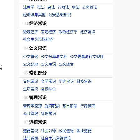
法理学
宪法
民法
行政法
刑法
公务员法
经济法与其他
公安基础知识
经济常识
03
微观经济
宏观经济
政治经济学
经济常识
社会主义市场经济
公文常识
04
公文概述
公文分类与文种
公文要素与行文规则
公文处理
公文用语
公文综合
戒
常识部分
05
文化常识
文学常识
历史常识
科技常识
生活常识
常识综合
管理常识
06
管理学原理
政府职能
基本职能
行政管理
公共管理
管理常识
道德常识
07
道德常识
社会公德
公民道德
职业道德
法与道德
社会主义道德建设