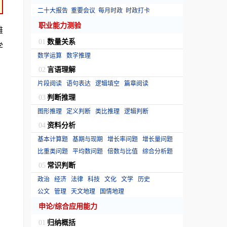
二十大报告
重要会议
每月时政
时政打卡
职业能力测验
雄
数量关系
01
学
数学运算
数字推理
言语理解
02
片段阅读
语句表达
逻辑填空
篇章阅读
判断推理
03
图形推理
定义判断
类比推理
逻辑判断
资料分析
04
基本计算题
基期与现期
增长率问题
增长量问题
比重类问题
平均数问题
倍数与比值
综合分析题
常识判断
05
政治
经济
法律
科技
文化
文学
历史
公文
管理
天文地理
国情地理
申论/综合应用能力
归纳概括
01