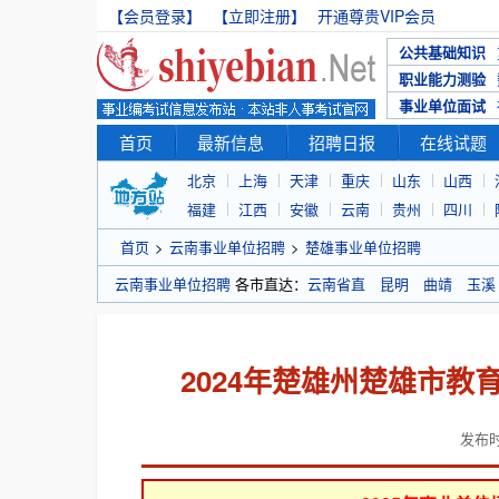
【会员登录】
【立即注册】
开通尊贵VIP会员
公共基础知识
职业能力测验
事业单位面试
首页
最新信息
招聘日报
在线试题
北京
上海
天津
重庆
山东
山西
福建
江西
安徽
云南
贵州
四川
首页
>
云南事业单位招聘
>
楚雄事业单位招聘
云南事业单位招聘
各市直达：
云南省直
昆明
曲靖
玉溪
2024年楚雄州楚雄市
发布时间