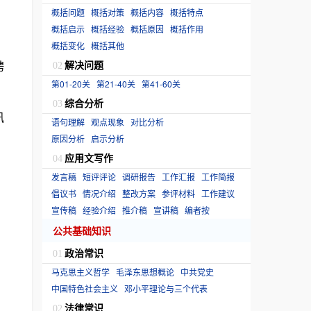
概括问题
概括对策
概括内容
概括特点
概括启示
概括经验
概括原因
概括作用
概括变化
概括其他
聘
解决问题
02
第01-20关
第21-40关
第41-60关
综合分析
03
讯
语句理解
观点现象
对比分析
原因分析
启示分析
应用文写作
04
发言稿
短评评论
调研报告
工作汇报
工作简报
倡议书
情况介绍
整改方案
参评材料
工作建议
。
宣传稿
经验介绍
推介稿
宣讲稿
编者按
公共基础知识
政治常识
01
马克思主义哲学
毛泽东思想概论
中共党史
中国特色社会主义
邓小平理论与三个代表
法律常识
02