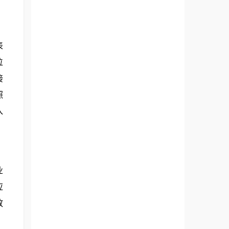
表
位
接
照
入
业
应
放