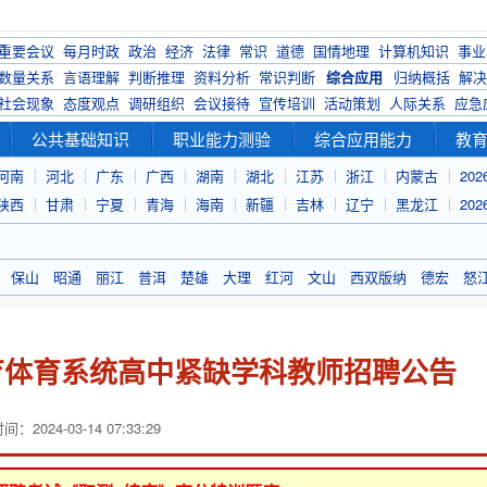
重要会议
每月时政
政治
经济
法律
常识
道德
国情地理
计算机知识
事业
数量关系
言语理解
判断推理
资料分析
常识判断
综合应用
归纳概括
解决
社会现象
态度观点
调研组织
会议接待
宣传培训
活动策划
人际关系
应急
公共基础知识
职业能力测验
综合应用能力
教
河南
河北
广东
广西
湖南
湖北
江苏
浙江
内蒙古
20
陕西
甘肃
宁夏
青海
海南
新疆
吉林
辽宁
黑龙江
20
保山
昭通
丽江
普洱
楚雄
大理
红河
文山
西双版纳
德宏
怒
教育体育系统高中紧缺学科教师招聘公告
：2024-03-14 07:33:29