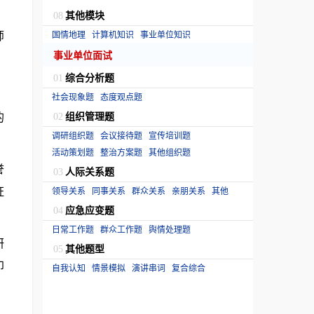
其他模块
08
师
国情地理
计算机知识
事业单位知识
事业单位面试
综合分析题
01
社会现象题
态度观点题
的
组织管理题
02
调研组织题
会议接待题
宣传培训题
活动策划题
整治方案题
其他组织题
誉
人际关系题
03
证
领导关系
同事关系
群众关系
亲朋关系
其他
应急应变题
04
日常工作题
群众工作题
舆情处理题
研
其他题型
05
印
自我认知
情景模拟
演讲串词
复合综合