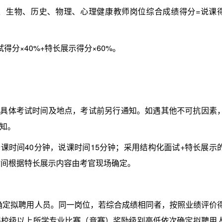
生物、历史、物理、心理健康教师岗位综合成绩得分=说课
×40%+特长展示得分×60%。
具体考试时间及地点，考试前另行通知。如遇其他不可抗因素
知。
时间40分钟，说课时间15分钟；采用结构化面试+特长展示
时间根据特长展示内容由考官现场确定。
确定拟聘用人员。同一岗位，若综合成绩相同者，按照业绩评价
得校级以上所学专业比赛（竞赛）奖励级别高低依次确定拟聘用