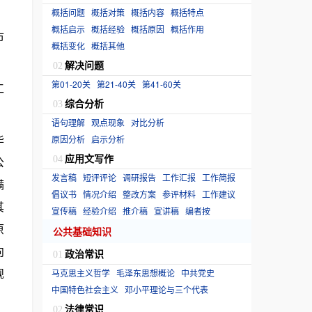
概括问题
概括对策
概括内容
概括特点
概括启示
概括经验
概括原因
概括作用
市
概括变化
概括其他
解决问题
02
第01-20关
第21-40关
第41-60关
工
综合分析
03
语句理解
观点现象
对比分析
毕
原因分析
启示分析
应用文写作
公
04
发言稿
短评评论
调研报告
工作汇报
工作简报
满
倡议书
情况介绍
整改方案
参评材料
工作建议
其
宣传稿
经验介绍
推介稿
宣讲稿
编者按
原
公共基础知识
向
政治常识
01
规
马克思主义哲学
毛泽东思想概论
中共党史
中国特色社会主义
邓小平理论与三个代表
法律常识
02