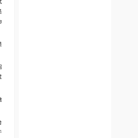
试
员
伪
是
招
过
缴
台
于