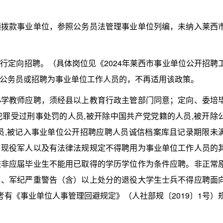
款事业单位，参照公务员法管理事业单位列编，未纳入莱西
定向招聘。（具体岗位见《2024年莱西市事业单位公开招聘
公务员或招聘为事业单位工作人员的，不再适用该政策。
教师应聘，须经县以上教育行政主管部门同意；定向、委培
罪受过刑事处罚的人员,被开除中国共产党党籍的人员,被开除
员,被记入事业单位公开招聘应聘人员诚信档案库且记录期限未
，现役军人以及有法律法规规定不得聘用为事业单位工作人员的
校非应届毕业生不能用已取得的学历学位作为条件应聘。非正常
）、军纪严重警告（含）以上处分的退役大学生士兵不得应聘面
考有《事业单位人事管理回避规定》（人社部规〔2019〕1号）