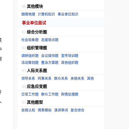
其他模块
08
国情地理
计算机知识
事业单位知识
事业单位面试
综合分析题
01
读
社会现象题
态度观点题
组织管理题
中
02
调研组织题
会议接待题
宣传培训题
询
活动策划题
整治方案题
其他组织题
人际关系题
03
领导关系
同事关系
群众关系
亲朋关系
其他
应急应变题
04
专
日常工作题
群众工作题
舆情处理题
人
其他题型
05
自我认知
情景模拟
演讲串词
复合综合