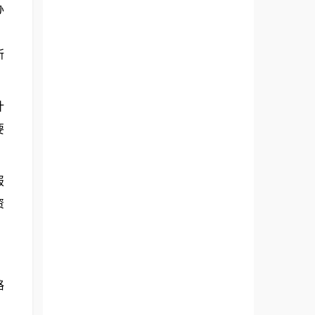
办
、
所
计
要
报
资
格