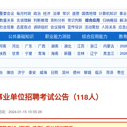
重要会议
每月时政
政治
经济
法律
常识
道德
国情地理
计算机知识
事业
数量关系
言语理解
判断推理
资料分析
常识判断
综合应用
归纳概括
解决
社会现象
态度观点
调研组织
会议接待
宣传培训
活动策划
人际关系
应急
公共基础知识
职业能力测验
综合应用能力
教
河南
河北
广东
广西
湖南
湖北
江苏
浙江
内蒙古
20
陕西
甘肃
宁夏
青海
海南
新疆
吉林
辽宁
黑龙江
20
台
潍坊
济宁
泰安
威海
日照
滨州
德州
聊城
临沂
菏泽
枣庄
事业单位招聘考试公告（118人）
：2024-01-15 10:55:26