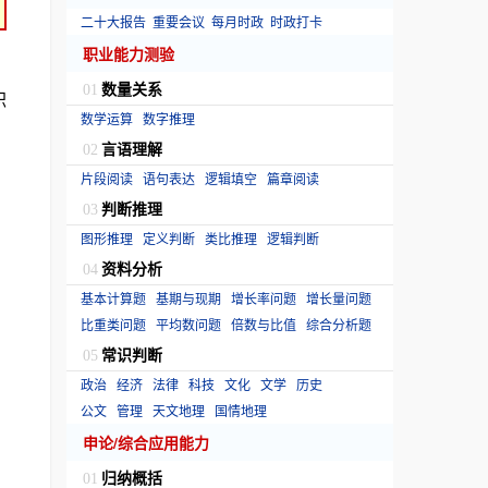
二十大报告
重要会议
每月时政
时政打卡
职业能力测验
，
数量关系
01
职
数学运算
数字推理
言语理解
02
片段阅读
语句表达
逻辑填空
篇章阅读
判断推理
03
图形推理
定义判断
类比推理
逻辑判断
资料分析
04
基本计算题
基期与现期
增长率问题
增长量问题
比重类问题
平均数问题
倍数与比值
综合分析题
常识判断
05
政治
经济
法律
科技
文化
文学
历史
公文
管理
天文地理
国情地理
申论/综合应用能力
归纳概括
01