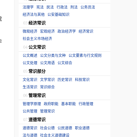
法理学
宪法
民法
行政法
刑法
公务员法
经济法与其他
公安基础知识
院
经济常识
03
微观经济
宏观经济
政治经济学
经济常识
社会主义市场经济
毕
公文常识
04
公文概述
公文分类与文种
公文要素与行文规则
公文处理
公文用语
公文综合
常识部分
05
文化常识
文学常识
历史常识
科技常识
生活常识
常识综合
管理常识
06
管理学原理
政府职能
基本职能
行政管理
公共管理
管理常识
道德常识
07
道德常识
社会公德
公民道德
职业道德
法与道德
社会主义道德建设