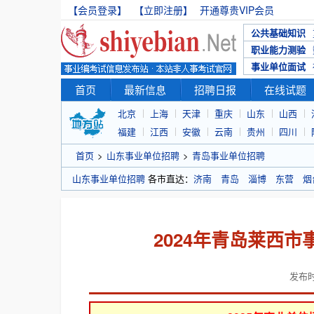
【会员登录】
【立即注册】
开通尊贵VIP会员
公共基础知识
职业能力测验
事业单位面试
首页
最新信息
招聘日报
在线试题
北京
上海
天津
重庆
山东
山西
福建
江西
安徽
云南
贵州
四川
首页
>
山东事业单位招聘
>
青岛事业单位招聘
山东事业单位招聘
各市直达：
济南
青岛
淄博
东营
烟
2024年青岛莱西市
发布时间