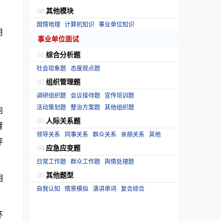
其他模块
08
国情地理
计算机知识
事业单位知识
用
事业单位面试
综合分析题
01
社会现象题
态度观点题
组织管理题
02
调研组织题
会议接待题
宣传培训题
活动策划题
整治方案题
其他组织题
向
人际关系题
03
臂
领导关系
同事关系
群众关系
亲朋关系
其他
评
应急应变题
04
日常工作题
群众工作题
舆情处理题
其他题型
05
相
自我认知
情景模拟
演讲串词
复合综合
环