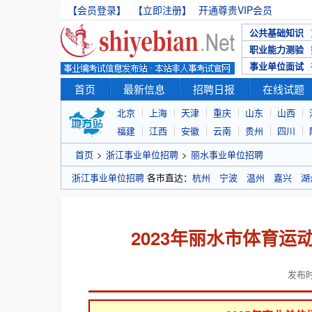
【会员登录】
【立即注册】
开通尊贵VIP会员
公共基础知识
职业能力测验
事业单位面试
首页
最新信息
招聘日报
在线试题
北京
上海
天津
重庆
山东
山西
福建
江西
安徽
云南
贵州
四川
首页
>
浙江事业单位招聘
>
丽水事业单位招聘
浙江事业单位招聘
各市直达：
杭州
宁波
温州
嘉兴
湖
2023年丽水市体育
发布时间