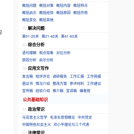
概括问题
概括对策
概括内容
概括特点
概括启示
概括经验
概括原因
概括作用
概括变化
概括其他
解决问题
02
的
第01-20关
第21-40关
第41-60关
综合分析
03
语句理解
观点现象
对比分析
原因分析
启示分析
应用文写作
04
发言稿
短评评论
调研报告
工作汇报
工作简报
倡议书
情况介绍
整改方案
参评材料
工作建议
宣传稿
经验介绍
推介稿
宣讲稿
编者按
公共基础知识
政治常识
01
马克思主义哲学
毛泽东思想概论
中共党史
中国特色社会主义
邓小平理论与三个代表
法律常识
02