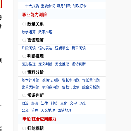
二十大报告
重要会议
每月时政
时政打卡
职业能力测验
聘
数量关系
01
秀
数学运算
数字推理
言语理解
02
片段阅读
语句表达
逻辑填空
篇章阅读
判断推理
03
额
图形推理
定义判断
类比推理
逻辑判断
资料分析
04
基本计算题
基期与现期
增长率问题
增长量问题
比重类问题
平均数问题
倍数与比值
综合分析题
常识判断
05
政治
经济
法律
科技
文化
文学
历史
件
公文
管理
天文地理
国情地理
申论/综合应用能力
端
归纳概括
01