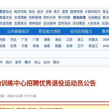
重要会议
每月时政
政治
经济
法律
常识
道德
国情地理
计算机知识
事业
数量关系
言语理解
判断推理
资料分析
常识判断
综合应用
归纳概括
解决
社会现象
态度观点
调研组织
会议接待
宣传培训
活动策划
人际关系
应急
公共基础知识
职业能力测验
综合应用能力
教
河南
河北
广东
广西
湖南
湖北
江苏
浙江
内蒙古
20
陕西
甘肃
宁夏
青海
海南
新疆
吉林
辽宁
黑龙江
20
州
绍兴
金华
衢州
舟山
台州
丽水
运动训练中心招聘优秀退役运动员公告
：2023-12-25 17:01:36