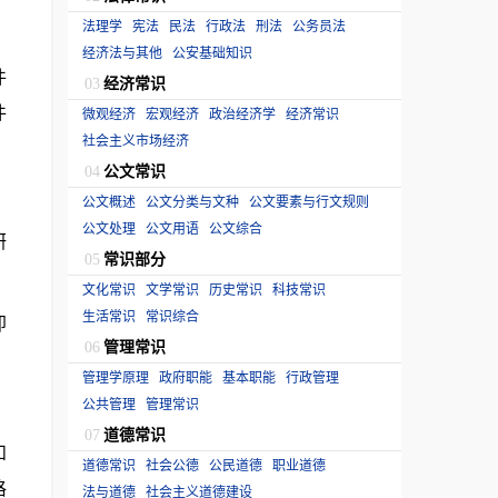
法理学
宪法
民法
行政法
刑法
公务员法
经济法与其他
公安基础知识
件
经济常识
03
件
微观经济
宏观经济
政治经济学
经济常识
社会主义市场经济
公文常识
04
公文概述
公文分类与文种
公文要素与行文规则
公文处理
公文用语
公文综合
研
常识部分
05
文化常识
文学常识
历史常识
科技常识
生活常识
常识综合
即
管理常识
06
管理学原理
政府职能
基本职能
行政管理
公共管理
管理常识
道德常识
07
和
道德常识
社会公德
公民道德
职业道德
格
法与道德
社会主义道德建设