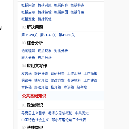
概括问题
概括对策
概括内容
概括特点
概括启示
概括经验
概括原因
概括作用
概括变化
概括其他
沟
解决问题
02
第01-20关
第21-40关
第41-60关
综合分析
03
语句理解
观点现象
对比分析
原因分析
启示分析
应用文写作
04
发言稿
短评评论
调研报告
工作汇报
工作简报
倡议书
情况介绍
整改方案
参评材料
工作建议
宣传稿
经验介绍
推介稿
宣讲稿
编者按
公共基础知识
政治常识
01
马克思主义哲学
毛泽东思想概论
中共党史
中国特色社会主义
邓小平理论与三个代表
法律常识
02