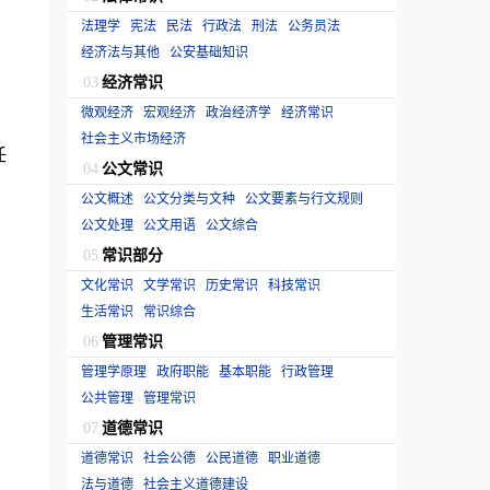
法理学
宪法
民法
行政法
刑法
公务员法
经济法与其他
公安基础知识
经济常识
03
微观经济
宏观经济
政治经济学
经济常识
社会主义市场经济
任
公文常识
04
公文概述
公文分类与文种
公文要素与行文规则
公文处理
公文用语
公文综合
常识部分
05
文化常识
文学常识
历史常识
科技常识
生活常识
常识综合
管理常识
06
管理学原理
政府职能
基本职能
行政管理
公共管理
管理常识
道德常识
07
道德常识
社会公德
公民道德
职业道德
法与道德
社会主义道德建设