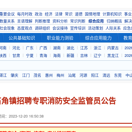
重要会议
每月时政
政治
经济
法律
常识
道德
国情地理
计算机知识
事业
数量关系
言语理解
判断推理
资料分析
常识判断
综合应用
归纳概括
解决
社会现象
态度观点
调研组织
会议接待
宣传培训
活动策划
人际关系
应急
公共基础知识
职业能力测验
综合应用能力
教
河南
河北
广东
广西
湖南
湖北
江苏
浙江
内蒙古
20
陕西
甘肃
宁夏
青海
海南
新疆
吉林
辽宁
黑龙江
20
湛江
肇庆
江门
茂名
惠州
梅州
汕尾
河源
阳江
清远
东莞
中
县石角镇招聘专职消防安全监管员公告
：2023-12-20 16:50:38