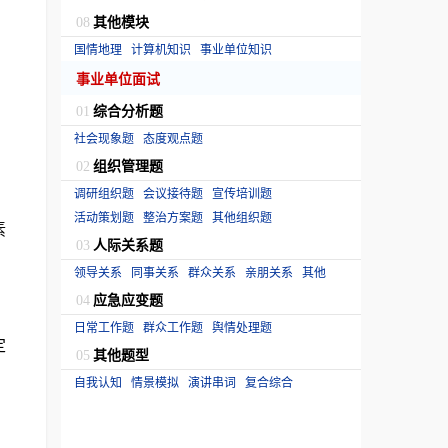
其他模块
08
国情地理
计算机知识
事业单位知识
事业单位面试
综合分析题
01
社会现象题
态度观点题
组织管理题
02
调研组织题
会议接待题
宣传培训题
活动策划题
整治方案题
其他组织题
素
人际关系题
03
领导关系
同事关系
群众关系
亲朋关系
其他
应急应变题
04
日常工作题
群众工作题
舆情处理题
定
其他题型
05
自我认知
情景模拟
演讲串词
复合综合