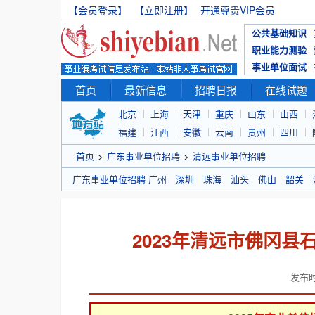
【会员登录】
【立即注册】
开通尊贵VIP会员
公共基础知识
职业能力测验
事业单位面试
首页
最新信息
招聘日报
在线试题
北京
上海
天津
重庆
山东
山西
福建
江西
安徽
云南
贵州
四川
首页
>
广东事业单位招聘
>
清远事业单位招聘
广东事业单位招聘
广州
深圳
珠海
汕头
佛山
韶关
2023年清远市佛冈
发布时间