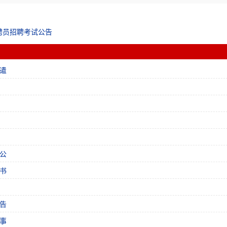
聘员招聘考试公告
遣
公
书
告
事