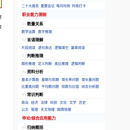
二十大报告
重要会议
每月时政
时政打卡
职业能力测验
济
数量关系
01
会
数学运算
数字推理
言语理解
02
片段阅读
语句表达
逻辑填空
篇章阅读
判断推理
03
图形推理
定义判断
类比推理
逻辑判断
资料分析
04
基本计算题
基期与现期
增长率问题
增长量问题
比重类问题
平均数问题
倍数与比值
综合分析题
常识判断
05
政治
经济
法律
科技
文化
文学
历史
公文
管理
天文地理
国情地理
申论/综合应用能力
归纳概括
01