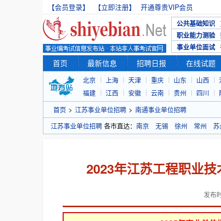
【会员登录】
【立即注册】
开通尊贵VIP会员
公共基础知识
职业能力测验
事业单位面试
首页
最新信息
招聘日报
在线试题
北京
上海
天津
重庆
山东
山西
福建
江西
安徽
云南
贵州
四川
首页
>
江苏事业单位招聘
>
南通事业单位招聘
江苏事业单位招聘
各市直达：
南京
无锡
徐州
常州
苏
2023年江苏工程职业
发布时间