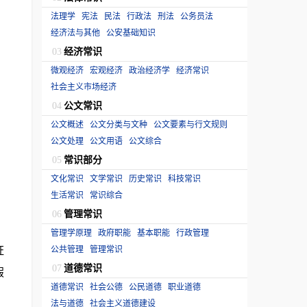
法理学
宪法
民法
行政法
刑法
公务员法
经济法与其他
公安基础知识
经济常识
03
微观经济
宏观经济
政治经济学
经济常识
社会主义市场经济
公文常识
04
）
公文概述
公文分类与文种
公文要素与行文规则
公文处理
公文用语
公文综合
常识部分
05
文化常识
文学常识
历史常识
科技常识
生活常识
常识综合
管理常识
06
管理学原理
政府职能
基本职能
行政管理
证
公共管理
管理常识
道德常识
07
假
道德常识
社会公德
公民道德
职业道德
法与道德
社会主义道德建设