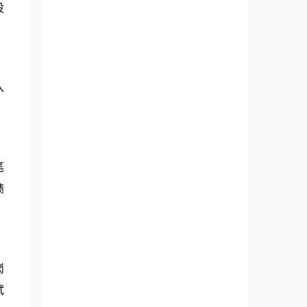
没
入
笔
绩
岗
试