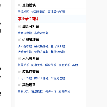
源
其他模块
08
国情地理
计算机知识
事业单位知识
事业单位面试
应
综合分析题
01
进
社会现象题
态度观点题
组织管理题
02
调研组织题
会议接待题
宣传培训题
活动策划题
整治方案题
其他组织题
人际关系题
03
领导关系
同事关系
群众关系
亲朋关系
其他
系
应急应变题
04
应
日常工作题
群众工作题
舆情处理题
其他题型
05
自我认知
情景模拟
演讲串词
复合综合
聘