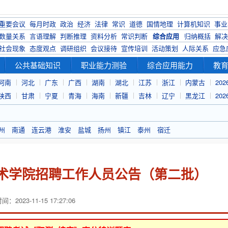
重要会议
每月时政
政治
经济
法律
常识
道德
国情地理
计算机知识
事业
数量关系
言语理解
判断推理
资料分析
常识判断
综合应用
归纳概括
解决
社会现象
态度观点
调研组织
会议接待
宣传培训
活动策划
人际关系
应急
公共基础知识
职业能力测验
综合应用能力
教
河南
河北
广东
广西
湖南
湖北
江苏
浙江
内蒙古
20
陕西
甘肃
宁夏
青海
海南
新疆
吉林
辽宁
黑龙江
20
州
南通
连云港
淮安
盐城
扬州
镇江
泰州
宿迁
技术学院招聘工作人员公告（第二批）
：2023-11-15 17:27:06