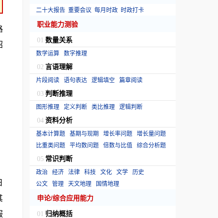
二十大报告
重要会议
每月时政
时政打卡
职业能力测验
路
数量关系
01
招
数学运算
数字推理
言语理解
02
片段阅读
语句表达
逻辑填空
篇章阅读
判断推理
03
图形推理
定义判断
类比推理
逻辑判断
资料分析
04
基本计算题
基期与现期
增长率问题
增长量问题
比重类问题
平均数问题
倍数与比值
综合分析题
常识判断
05
政治
经济
法律
科技
文化
文学
历史
日
公文
管理
天文地理
国情地理
其
申论/综合应用能力
服
归纳概括
01