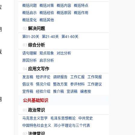
概括问题
概括对策
概括内容
概括特点
应
概括启示
概括经验
概括原因
概括作用
概括变化
概括其他
解决问题
期
02
第01-20关
第21-40关
第41-60关
综合分析
03
我
语句理解
观点现象
对比分析
原因分析
启示分析
应用文写作
04
发言稿
短评评论
调研报告
工作汇报
工作简报
倡议书
情况介绍
整改方案
参评材料
工作建议
宣传稿
经验介绍
推介稿
宣讲稿
编者按
网
公共基础知识
政治常识
01
马克思主义哲学
毛泽东思想概论
中共党史
中国特色社会主义
邓小平理论与三个代表
法律常识
02