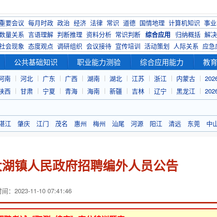
重要会议
每月时政
政治
经济
法律
常识
道德
国情地理
计算机知识
事业
数量关系
言语理解
判断推理
资料分析
常识判断
综合应用
归纳概括
解决
社会现象
态度观点
调研组织
会议接待
宣传培训
活动策划
人际关系
应急
公共基础知识
职业能力测验
综合应用能力
教
河南
河北
广东
广西
湖南
湖北
江苏
浙江
内蒙古
20
陕西
甘肃
宁夏
青海
海南
新疆
吉林
辽宁
黑龙江
20
湛江
肇庆
江门
茂名
惠州
梅州
汕尾
河源
阳江
清远
东莞
中
县大湖镇人民政府招聘编外人员公告
：2023-11-10 07:41:46