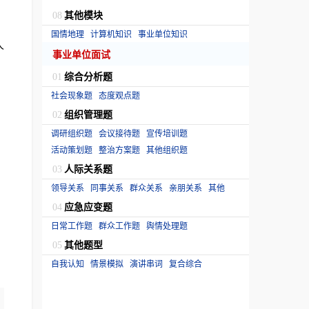
其他模块
08
国情地理
计算机知识
事业单位知识
人
事业单位面试
综合分析题
01
社会现象题
态度观点题
组织管理题
02
调研组织题
会议接待题
宣传培训题
活动策划题
整治方案题
其他组织题
人际关系题
03
领导关系
同事关系
群众关系
亲朋关系
其他
应急应变题
04
日常工作题
群众工作题
舆情处理题
其他题型
05
自我认知
情景模拟
演讲串词
复合综合