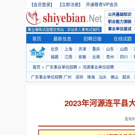
【会员登录】
【立即注册】
开通尊贵VIP会员
公共基础知识
职业能力测验
事业单位面试
首页
最新信息
招聘日报
在线试题
北京
上海
天津
重庆
山东
山西
福建
江西
安徽
云南
贵州
四川
首页
>
广东事业单位招聘
>
河源事业单位招聘
广东事业单位招聘
广州
深圳
珠海
汕头
佛山
韶关
2023年河源连平
发布时间