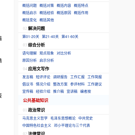
概括问题
概括对策
概括内容
概括特点
概括启示
概括经验
概括原因
概括作用
概括变化
概括其他
解决问题
02
第01-20关
第21-40关
第41-60关
描
综合分析
03
语句理解
观点现象
对比分析
镇
原因分析
启示分析
应用文写作
04
发言稿
短评评论
调研报告
工作汇报
工作简报
倡议书
情况介绍
整改方案
参评材料
工作建议
宣传稿
经验介绍
推介稿
宣讲稿
编者按
报
公共基础知识
政治常识
01
马克思主义哲学
毛泽东思想概论
中共党史
中国特色社会主义
邓小平理论与三个代表
法律常识
02