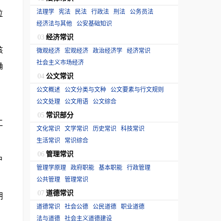
法理学
宪法
民法
行政法
刑法
公务员法
位
经济法与其他
公安基础知识
经济常识
03
核
微观经济
宏观经济
政治经济学
经济常识
社会主义市场经济
确
公文常识
04
公文概述
公文分类与文种
公文要素与行文规则
公文处理
公文用语
公文综合
常识部分
05
工
文化常识
文学常识
历史常识
科技常识
生活常识
常识综合
管理常识
06
户
管理学原理
政府职能
基本职能
行政管理
公共管理
管理常识
道德常识
07
期
道德常识
社会公德
公民道德
职业道德
法与道德
社会主义道德建设