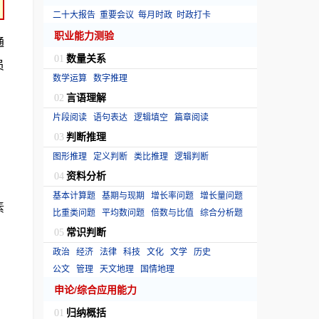
二十大报告
重要会议
每月时政
时政打卡
职业能力测验
通
数量关系
01
员
数学运算
数字推理
言语理解
02
片段阅读
语句表达
逻辑填空
篇章阅读
判断推理
03
图形推理
定义判断
类比推理
逻辑判断
资料分析
04
基本计算题
基期与现期
增长率问题
增长量问题
素
比重类问题
平均数问题
倍数与比值
综合分析题
常识判断
05
政治
经济
法律
科技
文化
文学
历史
公文
管理
天文地理
国情地理
申论/综合应用能力
归纳概括
01