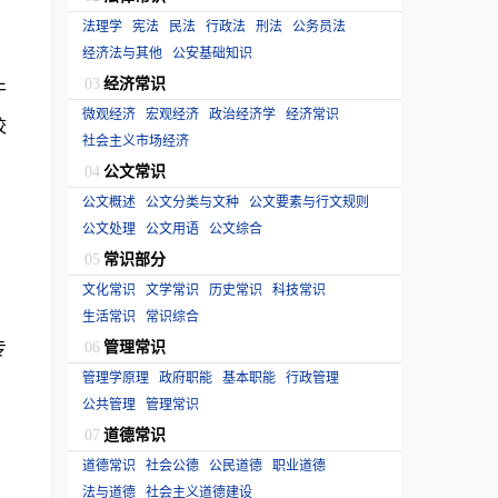
法理学
宪法
民法
行政法
刑法
公务员法
经济法与其他
公安基础知识
经济常识
03
干
微观经济
宏观经济
政治经济学
经济常识
校
社会主义市场经济
公文常识
04
公文概述
公文分类与文种
公文要素与行文规则
公文处理
公文用语
公文综合
常识部分
05
文化常识
文学常识
历史常识
科技常识
生活常识
常识综合
专
管理常识
06
管理学原理
政府职能
基本职能
行政管理
公共管理
管理常识
道德常识
07
道德常识
社会公德
公民道德
职业道德
法与道德
社会主义道德建设