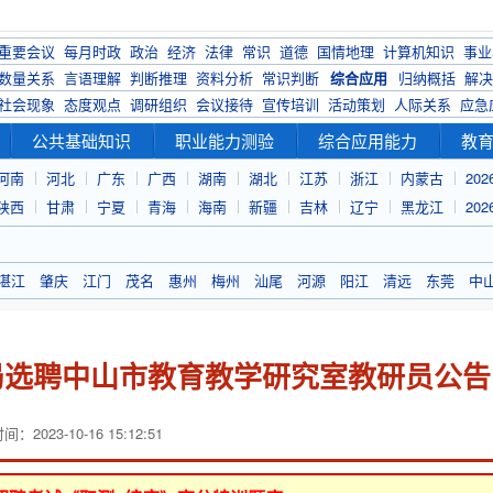
重要会议
每月时政
政治
经济
法律
常识
道德
国情地理
计算机知识
事业
数量关系
言语理解
判断推理
资料分析
常识判断
综合应用
归纳概括
解决
社会现象
态度观点
调研组织
会议接待
宣传培训
活动策划
人际关系
应急
公共基础知识
职业能力测验
综合应用能力
教
河南
河北
广东
广西
湖南
湖北
江苏
浙江
内蒙古
20
陕西
甘肃
宁夏
青海
海南
新疆
吉林
辽宁
黑龙江
20
湛江
肇庆
江门
茂名
惠州
梅州
汕尾
河源
阳江
清远
东莞
中
育局选聘中山市教育教学研究室教研员公告
：2023-10-16 15:12:51