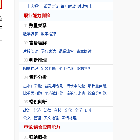
二十大报告
重要会议
每月时政
时政打卡
职业能力测验
类
数量关系
01
研
数学运算
数字推理
工
言语理解
02
片段阅读
语句表达
逻辑填空
篇章阅读
判断推理
03
图形推理
定义判断
类比推理
逻辑判断
资料分析
04
基本计算题
基期与现期
增长率问题
增长量问题
比重类问题
平均数问题
倍数与比值
综合分析题
常识判断
05
政治
经济
法律
科技
文化
文学
历史
公文
管理
天文地理
国情地理
申论/综合应用能力
归纳概括
01