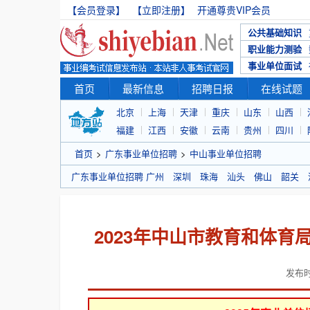
【会员登录】
【立即注册】
开通尊贵VIP会员
公共基础知识
职业能力测验
事业单位面试
首页
最新信息
招聘日报
在线试题
北京
上海
天津
重庆
山东
山西
福建
江西
安徽
云南
贵州
四川
首页
>
广东事业单位招聘
>
中山事业单位招聘
广东事业单位招聘
广州
深圳
珠海
汕头
佛山
韶关
2023年中山市教育和体
发布时间