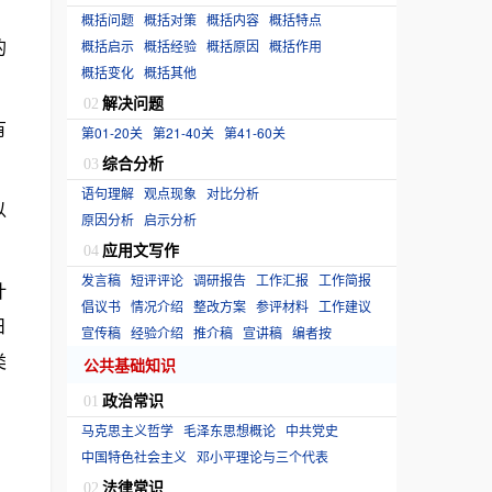
概括问题
概括对策
概括内容
概括特点
的
概括启示
概括经验
概括原因
概括作用
概括变化
概括其他
解决问题
02
有
第01-20关
第21-40关
第41-60关
综合分析
03
语句理解
观点现象
对比分析
以
原因分析
启示分析
应用文写作
04
发言稿
短评评论
调研报告
工作汇报
工作简报
计
倡议书
情况介绍
整改方案
参评材料
工作建议
日
宣传稿
经验介绍
推介稿
宣讲稿
编者按
类
公共基础知识
政治常识
01
马克思主义哲学
毛泽东思想概论
中共党史
中国特色社会主义
邓小平理论与三个代表
法律常识
02