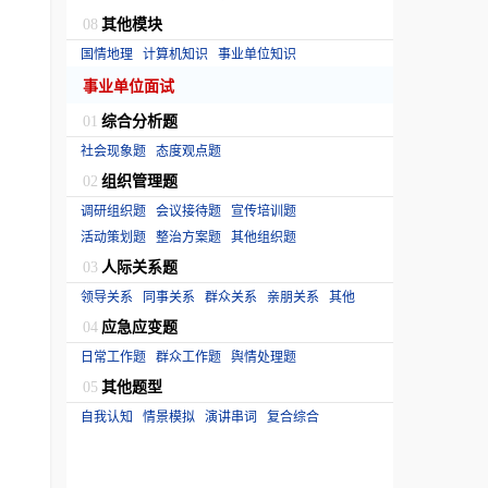
其他模块
08
国情地理
计算机知识
事业单位知识
事业单位面试
综合分析题
01
社会现象题
态度观点题
组织管理题
02
调研组织题
会议接待题
宣传培训题
活动策划题
整治方案题
其他组织题
人际关系题
03
领导关系
同事关系
群众关系
亲朋关系
其他
应急应变题
04
日常工作题
群众工作题
舆情处理题
其他题型
05
自我认知
情景模拟
演讲串词
复合综合