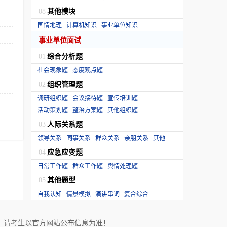
其他模块
08
国情地理
计算机知识
事业单位知识
事业单位面试
综合分析题
01
社会现象题
态度观点题
组织管理题
02
调研组织题
会议接待题
宣传培训题
活动策划题
整治方案题
其他组织题
人际关系题
03
领导关系
同事关系
群众关系
亲朋关系
其他
应急应变题
04
日常工作题
群众工作题
舆情处理题
其他题型
05
自我认知
情景模拟
演讲串词
复合综合
！请考生以官方网站公布信息为准！