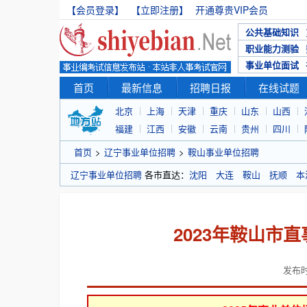
【会员登录】
【立即注册】
开通尊贵VIP会员
公共基础知识
职业能力测验
事业单位面试
首页
最新信息
招聘日报
在线试题
北京
上海
天津
重庆
山东
山西
福建
江西
安徽
云南
贵州
四川
首页
>
辽宁事业单位招聘
>
鞍山事业单位招聘
辽宁事业单位招聘
各市直达：
沈阳
大连
鞍山
抚顺
本
2023年鞍山市
发布时间