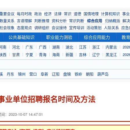
重要会议
每月时政
政治
经济
法律
常识
道德
国情地理
计算机知识
事业
数量关系
言语理解
判断推理
资料分析
常识判断
综合应用
归纳概括
解决
社会现象
态度观点
调研组织
会议接待
宣传培训
活动策划
人际关系
应急
公共基础知识
职业能力测验
综合应用能力
教
河南
河北
广东
广西
湖南
湖北
江苏
浙江
内蒙古
20
陕西
甘肃
宁夏
青海
海南
新疆
吉林
辽宁
黑龙江
20
溪
丹东
锦州
营口
阜新
辽阳
盘锦
铁岭
朝阳
葫芦岛
直事业单位招聘报名时间及方法
：2023-10-07 14:47:01