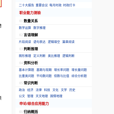
二十大报告
重要会议
每月时政
时政打卡
职业能力测验
数量关系
01
聘
数学运算
数字推理
言语理解
02
片段阅读
语句表达
逻辑填空
篇章阅读
判断推理
03
图形推理
定义判断
类比推理
逻辑判断
资料分析
04
基本计算题
基期与现期
增长率问题
增长量问题
比重类问题
平均数问题
倍数与比值
综合分析题
常识判断
05
政治
经济
法律
科技
文化
文学
历史
公文
管理
天文地理
国情地理
须
申论/综合应用能力
归纳概括
01