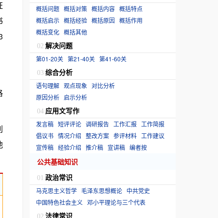
证
概括问题
概括对策
概括内容
概括特点
书
概括启示
概括经验
概括原因
概括作用
概括变化
概括其他
3
解决问题
02
第01-20关
第21-40关
第41-60关
综合分析
03
语句理解
观点现象
对比分析
格
原因分析
启示分析
应用文写作
04
发言稿
短评评论
调研报告
工作汇报
工作简报
削
倡议书
情况介绍
整改方案
参评材料
工作建议
他
宣传稿
经验介绍
推介稿
宣讲稿
编者按
公共基础知识
政治常识
01
马克思主义哲学
毛泽东思想概论
中共党史
中国特色社会主义
邓小平理论与三个代表
法律常识
02