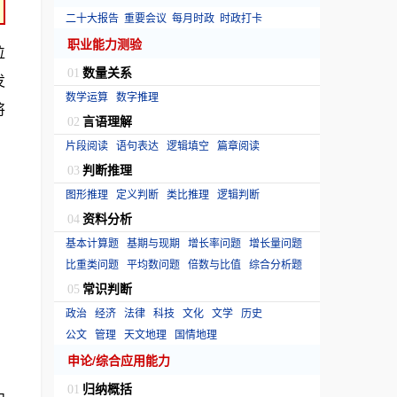
二十大报告
重要会议
每月时政
时政打卡
职业能力测验
位
数量关系
01
发
数学运算
数字推理
将
言语理解
02
片段阅读
语句表达
逻辑填空
篇章阅读
判断推理
03
图形推理
定义判断
类比推理
逻辑判断
资料分析
04
基本计算题
基期与现期
增长率问题
增长量问题
比重类问题
平均数问题
倍数与比值
综合分析题
常识判断
05
政治
经济
法律
科技
文化
文学
历史
公文
管理
天文地理
国情地理
申论/综合应用能力
归纳概括
01