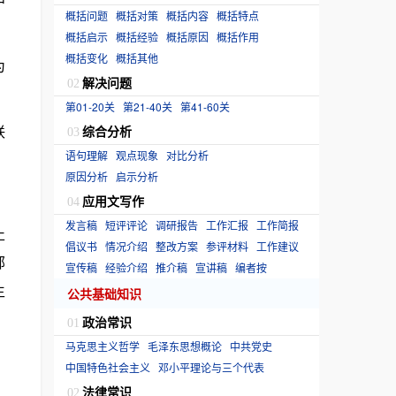
中
概括问题
概括对策
概括内容
概括特点
概括启示
概括经验
概括原因
概括作用
概括变化
概括其他
为
解决问题
02
第01-20关
第21-40关
第41-60关
联
综合分析
03
语句理解
观点现象
对比分析
原因分析
启示分析
应用文写作
04
发言稿
短评评论
调研报告
工作汇报
工作简报
止
倡议书
情况介绍
整改方案
参评材料
工作建议
部
宣传稿
经验介绍
推介稿
宣讲稿
编者按
生
公共基础知识
政治常识
01
马克思主义哲学
毛泽东思想概论
中共党史
中国特色社会主义
邓小平理论与三个代表
法律常识
02