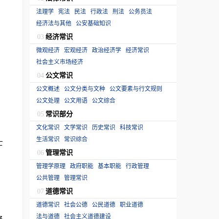
法理学
宪法
民法
行政法
刑法
公务员法
经济法与其他
公安基础知识
经济常识
03
微观经济
宏观经济
政治经济学
经济常识
社会主义市场经济
公文常识
04
公文概述
公文分类与文种
公文要素与行文规则
公文处理
公文用语
公文综合
常识部分
05
文化常识
文学常识
历史常识
科技常识
生活常识
常识综合
士
管理常识
06
管理学原理
政府职能
基本职能
行政管理
公共管理
管理常识
道德常识
07
道德常识
社会公德
公民道德
职业道德
法与道德
社会主义道德建设