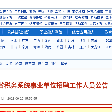
重要会议
每月时政
政治
经济
法律
常识
道德
国情地理
计算机知识
事业
数量关系
言语理解
判断推理
资料分析
常识判断
综合应用
归纳概括
解决
社会现象
态度观点
调研组织
会议接待
宣传培训
活动策划
人际关系
应急
公共基础知识
职业能力测验
综合应用能力
教
河南
河北
广东
广西
湖南
湖北
江苏
浙江
内蒙古
20
陕西
甘肃
宁夏
青海
海南
新疆
吉林
辽宁
黑龙江
20
义
安顺
黔南
黔西南
黔东南
铜仁
毕节
州省税务系统事业单位招聘工作人员公告
：2023-09-20 15:59:55