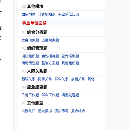
经
其他模块
08
上
国情地理
计算机知识
事业单位知识
）
事业单位面试
军
综合分析题
01
为
社会现象题
态度观点题
组织管理题
02
调研组织题
会议接待题
宣传培训题
六
活动策划题
整治方案题
其他组织题
人际关系题
03
领导关系
同事关系
群众关系
亲朋关系
其他
应急应变题
04
日常工作题
群众工作题
舆情处理题
其他题型
05
）
自我认知
情景模拟
演讲串词
复合综合