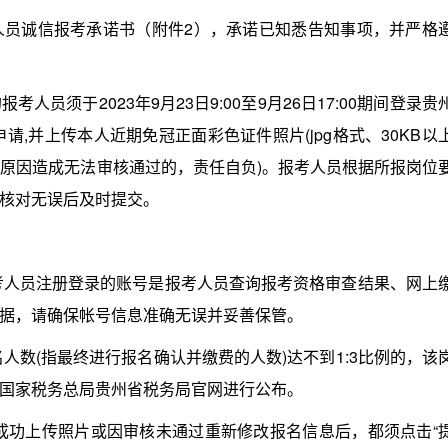
诚信报考承诺书（附件2），承诺已知悉告知事项，并严格
须于2023年9月23日9:00至9月26日17:00期间登录贵
交报名申请,并上传本人近期免冠正面彩色证件照片(jpg格式、30KB以
等原因造成无法审核通过的，责任自负)。报考人员根据所报岗位
核对无误后及时提交。
考人员注册登录的账号是报考人员查询报考资格审查结果、网上
据，请确保帐号信息准确无误并妥善保管。
数(指最终进行报名确认并缴费的人数)达不到1:3比例的，该
国家税务总局贵州省税务局官网进行公布。
功上传照片或因审核未通过重新修改报名信息后，都须点击“