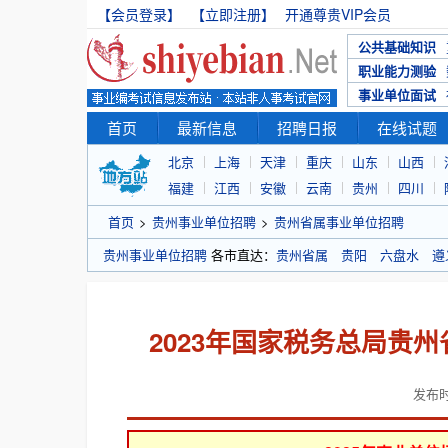
【会员登录】
【立即注册】
开通尊贵VIP会员
公共基础知识
职业能力测验
事业单位面试
首页
最新信息
招聘日报
在线试题
北京
上海
天津
重庆
山东
山西
福建
江西
安徽
云南
贵州
四川
首页
>
贵州事业单位招聘
>
贵州省属事业单位招聘
贵州事业单位招聘
各市直达：
贵州省属
贵阳
六盘水
遵
2023年国家税务总局贵
发布时间