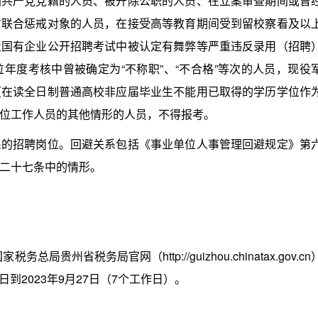
产党党籍的人员、被开除公职的人员、在立案审查期间或曾
信联合惩戒对象的人员，在接受高等教育期间受到留校察看及以
及国有企业公开招聘考试中被认定有舞弊等严重违反录用（招聘
年度考核中曾被确定为“不称职”、“不合格”等次的人员，现役
（在读全日制普通高校非应届毕业生不能用已取得的学历学位作
位工作人员的其他情形的人员，不得报考。
招聘岗位。回避关系包括《事业单位人事管理回避规定》第
二十七条中的情形。
税务总局贵州省税务局官网（http://guizhou.chinatax.gov.cn
日到2023年9月27日（7个工作日）。