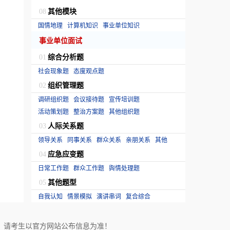
其他模块
08
国情地理
计算机知识
事业单位知识
事业单位面试
综合分析题
01
社会现象题
态度观点题
组织管理题
02
调研组织题
会议接待题
宣传培训题
活动策划题
整治方案题
其他组织题
人际关系题
03
领导关系
同事关系
群众关系
亲朋关系
其他
应急应变题
04
日常工作题
群众工作题
舆情处理题
其他题型
05
自我认知
情景模拟
演讲串词
复合综合
！请考生以官方网站公布信息为准！