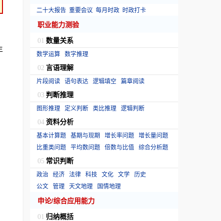
二十大报告
重要会议
每月时政
时政打卡
职业能力测验
数量关系
01
年
数学运算
数字推理
言语理解
02
片段阅读
语句表达
逻辑填空
篇章阅读
判断推理
03
图形推理
定义判断
类比推理
逻辑判断
资料分析
04
基本计算题
基期与现期
增长率问题
增长量问题
比重类问题
平均数问题
倍数与比值
综合分析题
常识判断
05
政治
经济
法律
科技
文化
文学
历史
公文
管理
天文地理
国情地理
申论/综合应用能力
归纳概括
01