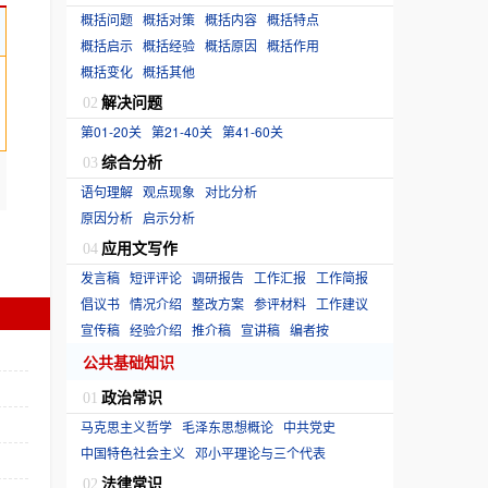
概括问题
概括对策
概括内容
概括特点
概括启示
概括经验
概括原因
概括作用
概括变化
概括其他
解决问题
02
第01-20关
第21-40关
第41-60关
综合分析
03
语句理解
观点现象
对比分析
原因分析
启示分析
应用文写作
04
发言稿
短评评论
调研报告
工作汇报
工作简报
倡议书
情况介绍
整改方案
参评材料
工作建议
宣传稿
经验介绍
推介稿
宣讲稿
编者按
公共基础知识
政治常识
01
马克思主义哲学
毛泽东思想概论
中共党史
中国特色社会主义
邓小平理论与三个代表
法律常识
02