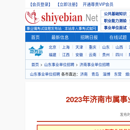
【会员登录】
【立即注册】
开通尊贵VIP会员
公共基础知识
职业能力测验
事业单位面试
首页
最新信息
招聘日报
在线试题
北京
上海
天津
重庆
山东
山西
福建
江西
安徽
云南
贵州
四川
首页
>
山东事业单位招聘
>
济南事业单位招聘
山东事业单位招聘
各市直达：
济南
青岛
淄博
东营
烟
2023年济南市属
发布时间