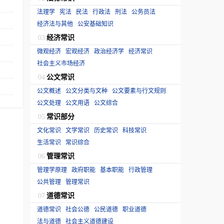
法理学
宪法
民法
行政法
刑法
公务员法
经济法与其他
公安基础知识
经济常识
03
微观经济
宏观经济
政治经济学
经济常识
社会主义市场经济
公文常识
04
公文概述
公文分类与文种
公文要素与行文规则
公文处理
公文用语
公文综合
常识部分
05
文化常识
文学常识
历史常识
科技常识
生活常识
常识综合
管理常识
06
管理学原理
政府职能
基本职能
行政管理
公共管理
管理常识
道德常识
07
道德常识
社会公德
公民道德
职业道德
法与道德
社会主义道德建设