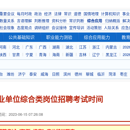
重要会议
每月时政
政治
经济
法律
常识
道德
国情地理
计算机知识
事业
数量关系
言语理解
判断推理
资料分析
常识判断
综合应用
归纳概括
解决
社会现象
态度观点
调研组织
会议接待
宣传培训
活动策划
人际关系
应急
公共基础知识
职业能力测验
综合应用能力
教
河南
河北
广东
广西
湖南
湖北
江苏
浙江
内蒙古
20
陕西
甘肃
宁夏
青海
海南
新疆
吉林
辽宁
黑龙江
20
台
潍坊
济宁
泰安
威海
日照
滨州
德州
聊城
临沂
菏泽
枣庄
事业单位综合类岗位招聘考试时间
：2023-06-15 07:26:08