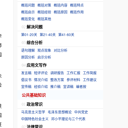
概括问题
概括对策
概括内容
概括特点
概括启示
概括经验
概括原因
概括作用
概括变化
概括其他
解决问题
02
第01-20关
第21-40关
第41-60关
学
综合分析
03
师
语句理解
观点现象
对比分析
园
原因分析
启示分析
应用文写作
04
发言稿
短评评论
调研报告
工作汇报
工作简报
未
倡议书
情况介绍
整改方案
参评材料
工作建议
检
宣传稿
经验介绍
推介稿
宣讲稿
编者按
公共基础知识
政治常识
01
获
马克思主义哲学
毛泽东思想概论
中共党史
国
中国特色社会主义
邓小平理论与三个代表
证
法律常识
02