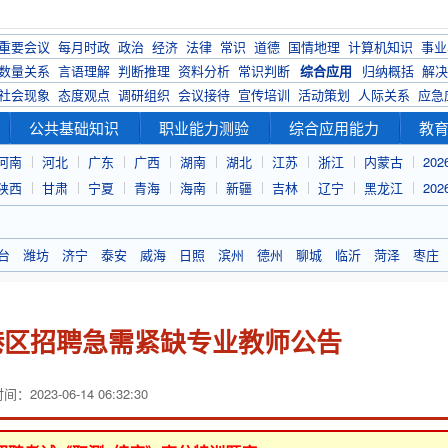
重要会议
每月时政
政治
经济
法律
常识
道德
国情地理
计算机知识
事业
数量关系
言语理解
判断推理
资料分析
常识判断
综合应用
归纳概括
解决
社会现象
态度观点
调研组织
会议接待
宣传培训
活动策划
人际关系
应急
公共基础知识
职业能力测验
综合应用能力
教
河南
河北
广东
广西
湖南
湖北
江苏
浙江
内蒙古
20
陕西
甘肃
宁夏
青海
海南
新疆
吉林
辽宁
黑龙江
20
台
潍坊
济宁
泰安
威海
日照
滨州
德州
聊城
临沂
菏泽
枣庄
东港区招聘急需紧缺专业教师公告
：2023-06-14 06:32:30