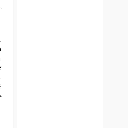
也
实
箱
间
材
民
的
或