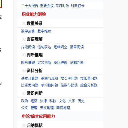
二十大报告
重要会议
每月时政
时政打卡
职业能力测验
究
数量关系
01
数学运算
数字推理
言语理解
02
片段阅读
语句表达
逻辑填空
篇章阅读
省
判断推理
03
图形推理
定义判断
类比推理
逻辑判断
资料分析
04
基本计算题
基期与现期
增长率问题
增长量问题
3
比重类问题
平均数问题
倍数与比值
综合分析题
常识判断
05
政治
经济
法律
科技
文化
文学
历史
公文
管理
天文地理
国情地理
申论/综合应用能力
归纳概括
01