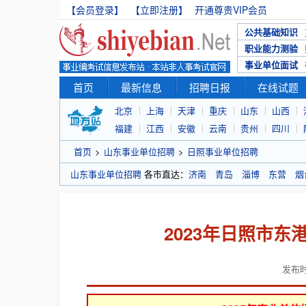
【会员登录】
【立即注册】
开通尊贵VIP会员
公共基础知识
职业能力测验
事业单位面试
首页
最新信息
招聘日报
在线试题
北京
上海
天津
重庆
山东
山西
福建
江西
安徽
云南
贵州
四川
首页
>
山东事业单位招聘
>
日照事业单位招聘
山东事业单位招聘
各市直达：
济南
青岛
淄博
东营
烟
2023年日照市
发布时间