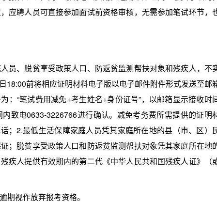
位，应聘人员可直接参加面试前资格审核，无需参加笔试环节，
。
员、脱贫享受政策人口、防返贫监测帮扶对象和残疾人，不
8日18:00前将相应证明材料电子版以电子邮件附件形式发送至邮
邮件主题应统一为：“笔试费用减免+考生姓名+身份证号”，以邮箱显示接收时
致电0633-3226766进行确认。减免考务费所需提供的证明
电话；2.最低生活保障家庭人员凭其家庭所在地的县（市、区）
保证；脱贫享受政策人口和防返贫监测帮扶对象凭其家庭所在地
；残疾人提供有效期内的第二代《中华人民共和国残疾人证》（
逾期视作放弃报考资格。