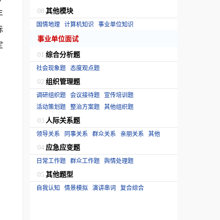
其他模块
年
08
国情地理
计算机知识
事业单位知识
标
事业单位面试
定
综合分析题
01
社会现象题
态度观点题
组织管理题
02
调研组织题
会议接待题
宣传培训题
活动策划题
整治方案题
其他组织题
人际关系题
03
领导关系
同事关系
群众关系
亲朋关系
其他
应急应变题
04
日常工作题
群众工作题
舆情处理题
其他题型
05
自我认知
情景模拟
演讲串词
复合综合