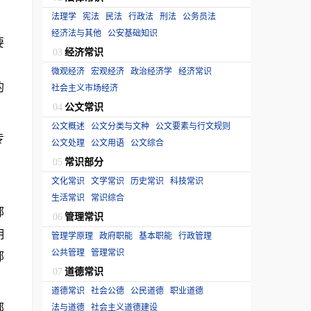
法理学
宪法
民法
行政法
刑法
公务员法
经济法与其他
公安基础知识
要
经济常识
03
，
微观经济
宏观经济
政治经济学
经济常识
的
社会主义市场经济
公文常识
04
公文概述
公文分类与文种
公文要素与行文规则
专
公文处理
公文用语
公文综合
常识部分
05
文化常识
文学常识
历史常识
科技常识
，
生活常识
常识综合
部
管理常识
06
明
管理学原理
政府职能
基本职能
行政管理
公共管理
管理常识
部
道德常识
07
道德常识
社会公德
公民道德
职业道德
部
法与道德
社会主义道德建设