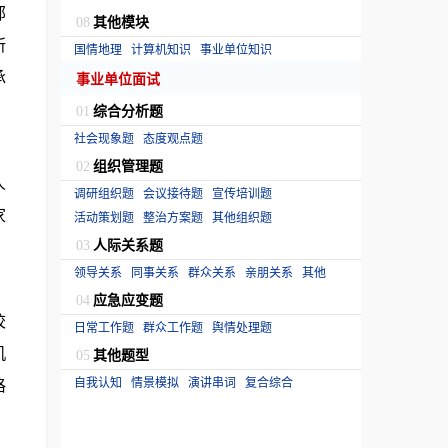
部
其他模块
08
所
国情地理
计算机知识
事业单位知识
承
事业单位面试
、
综合分析题
01
社会现象题
态度观点题
组织管理题
02
人
调研组织题
会议接待题
宣传培训题
家
活动策划题
整治方案题
其他组织题
人际关系题
，
03
领导关系
同事关系
群众关系
亲朋关系
其他
应急应变题
04
校
日常工作题
群众工作题
舆情处理题
机
其他题型
05
格
自我认知
情景模拟
演讲串词
复合综合