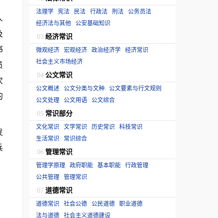
法理学
宪法
民法
行政法
刑法
公务员法
人
经济法与其他
公安基础知识
及
经济常识
03
书
微观经济
宏观经济
政治经济学
经济常识
社会主义市场经济
员
公文常识
04
次
公文概述
公文分类与文种
公文要素与行文规则
的
公文处理
公文用语
公文综合
常识部分
05
文化常识
文学常识
历史常识
科技常识
发
生活常识
常识综合
兵
管理常识
06
管理学原理
政府职能
基本职能
行政管理
公共管理
管理常识
道德常识
07
道德常识
社会公德
公民道德
职业道德
法与道德
社会主义道德建设