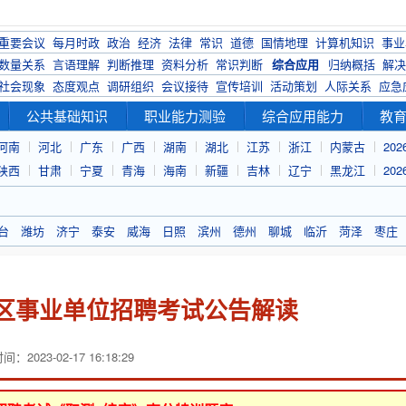
重要会议
每月时政
政治
经济
法律
常识
道德
国情地理
计算机知识
事业
数量关系
言语理解
判断推理
资料分析
常识判断
综合应用
归纳概括
解决
社会现象
态度观点
调研组织
会议接待
宣传培训
活动策划
人际关系
应急
公共基础知识
职业能力测验
综合应用能力
教
河南
河北
广东
广西
湖南
湖北
江苏
浙江
内蒙古
20
陕西
甘肃
宁夏
青海
海南
新疆
吉林
辽宁
黑龙江
20
台
潍坊
济宁
泰安
威海
日照
滨州
德州
聊城
临沂
菏泽
枣庄
山区事业单位招聘考试公告解读
：2023-02-17 16:18:29