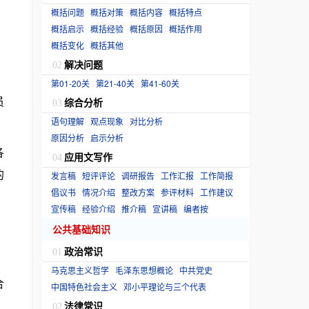
概括问题
概括对策
概括内容
概括特点
概括启示
概括经验
概括原因
概括作用
概括变化
概括其他
解决问题
02
第01-20关
第21-40关
第41-60关
员
综合分析
03
语句理解
观点现象
对比分析
原因分析
启示分析
各
应用文写作
04
的
发言稿
短评评论
调研报告
工作汇报
工作简报
倡议书
情况介绍
整改方案
参评材料
工作建议
宣传稿
经验介绍
推介稿
宣讲稿
编者按
公共基础知识
政治常识
01
马克思主义哲学
毛泽东思想概论
中共党史
合
中国特色社会主义
邓小平理论与三个代表
法律常识
02