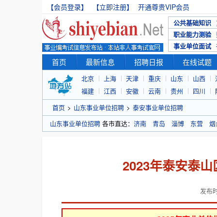
【会员登录】
【立即注册】
开通尊贵VIP会员
公共基础知识
职业能力测验
事业单位面试
首页
最新信息
招聘日报
在线试题
北京
上海
天津
重庆
山东
山西
福建
江西
安徽
云南
贵州
四川
首页
>
山东事业单位招聘
>
泰安事业单位招聘
山东事业单位招聘
各市直达：
济南
青岛
淄博
东营
烟
2023年泰安泰
发布时间