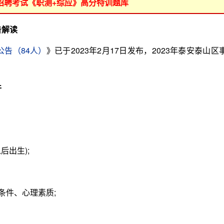
位招聘考试《职测+综应》高分特训题库
告解读
公告（84人）
》已于2023年2月17日发布，2023年泰安泰山区
件
后出生);
件、心理素质;