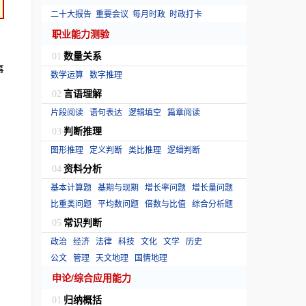
二十大报告
重要会议
每月时政
时政打卡
职业能力测验
数量关系
01
事
数学运算
数字推理
言语理解
02
片段阅读
语句表达
逻辑填空
篇章阅读
判断推理
03
图形推理
定义判断
类比推理
逻辑判断
资料分析
04
基本计算题
基期与现期
增长率问题
增长量问题
比重类问题
平均数问题
倍数与比值
综合分析题
常识判断
05
政治
经济
法律
科技
文化
文学
历史
公文
管理
天文地理
国情地理
申论/综合应用能力
归纳概括
01